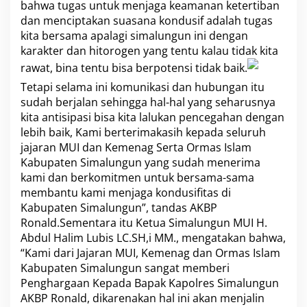
bahwa tugas untuk menjaga keamanan ketertiban
e
dan menciptakan suasana kondusif adalah tugas
s
kita bersama apalagi simalungun ini dengan
S
i
karakter dan hitorogen yang tentu kalau tidak kita
m
rawat, bina tentu bisa berpotensi tidak baik.
a
l
Tetapi selama ini komunikasi dan hubungan itu
u
sudah berjalan sehingga hal-hal yang seharusnya
n
kita antisipasi bisa kita lalukan pencegahan dengan
g
lebih baik, Kami berterimakasih kepada seluruh
u
n
jajaran MUI dan Kemenag Serta Ormas Islam
Kabupaten Simalungun yang sudah menerima
kami dan berkomitmen untuk bersama-sama
membantu kami menjaga kondusifitas di
Kabupaten Simalungun”, tandas AKBP
Ronald.Sementara itu Ketua Simalungun MUI H.
Abdul Halim Lubis LC.SH,i MM., mengatakan bahwa,
“Kami dari Jajaran MUI, Kemenag dan Ormas Islam
Kabupaten Simalungun sangat memberi
Penghargaan Kepada Bapak Kapolres Simalungun
AKBP Ronald, dikarenakan hal ini akan menjalin