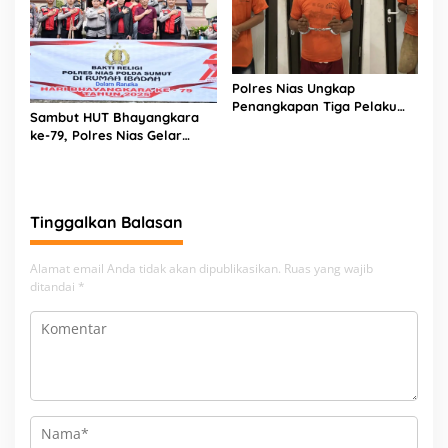
Polres Nias Ungkap
Penangkapan Tiga Pelaku
Sambut HUT Bhayangkara
Terduga Jaringan Narkoba
ke-79, Polres Nias Gelar
Bakti Religi di Tiga Rumah
Ibadah
Tinggalkan Balasan
Alamat email Anda tidak akan dipublikasikan.
Ruas yang wajib
ditandai
*