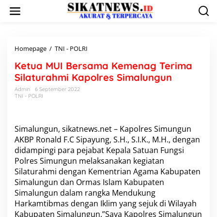
L
e
w
a
t
i
Homepage
/
TNI - POLRI
K
k
e
Ketua MUI Bersama Kemenag Terima
e
t
k
u
Silaturahmi Kapolres Simalungun
o
a
Admin
6 September 2022
n
M
TNI - POLRI
t
U
e
I
n
B
e
Simalungun, sikatnews.net – Kapolres Simungun
r
AKBP Ronald F.C Sipayung, S.H., S.I.K., M.H., dengan
s
didampingi para pejabat Kepala Satuan Fungsi
a
Polres Simungun melaksanakan kegiatan
m
Silaturahmi dengan Kementrian Agama Kabupaten
a
K
Simalungun dan Ormas Islam Kabupaten
e
Simalungun dalam rangka Mendukung
m
Harkamtibmas dengan Iklim yang sejuk di Wilayah
e
Kabupaten Simalungun.”Saya Kapolres Simalungun
n