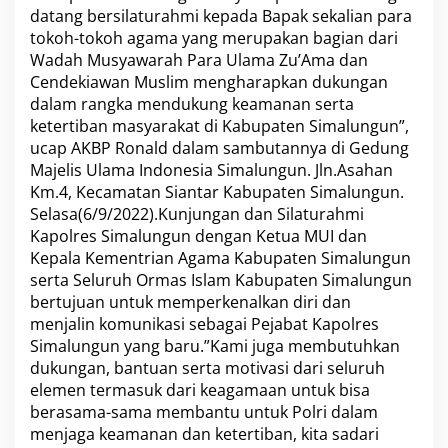
a
datang bersilaturahmi kepada Bapak sekalian para
g
tokoh-tokoh agama yang merupakan bagian dari
T
Wadah Musyawarah Para Ulama Zu’Ama dan
e
Cendekiawan Muslim mengharapkan dukungan
r
dalam rangka mendukung keamanan serta
i
m
ketertiban masyarakat di Kabupaten Simalungun”,
a
ucap AKBP Ronald dalam sambutannya di Gedung
S
Majelis Ulama Indonesia Simalungun. Jln.Asahan
i
Km.4, Kecamatan Siantar Kabupaten Simalungun.
l
a
Selasa(6/9/2022).Kunjungan dan Silaturahmi
t
Kapolres Simalungun dengan Ketua MUI dan
u
Kepala Kementrian Agama Kabupaten Simalungun
r
serta Seluruh Ormas Islam Kabupaten Simalungun
a
bertujuan untuk memperkenalkan diri dan
h
m
menjalin komunikasi sebagai Pejabat Kapolres
i
Simalungun yang baru.”Kami juga membutuhkan
K
dukungan, bantuan serta motivasi dari seluruh
a
elemen termasuk dari keagamaan untuk bisa
p
o
berasama-sama membantu untuk Polri dalam
l
menjaga keamanan dan ketertiban, kita sadari
r