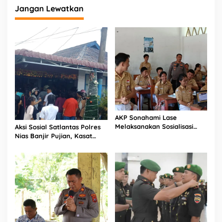
Jangan Lewatkan
AKP Sonahami Lase
Melaksanakan Sosialisasi
Aksi Sosial Satlantas Polres
Kepada Anak SMA Bintang
Nias Banjir Pujian, Kasat
Laut Teluk Dalam Nias
Lantas Ovaroni Zendrato
Selatan
Bagikan 1.000 Dus Kopi
Fresco untuk Warga di
Tengah Sulitnya Ekonomi