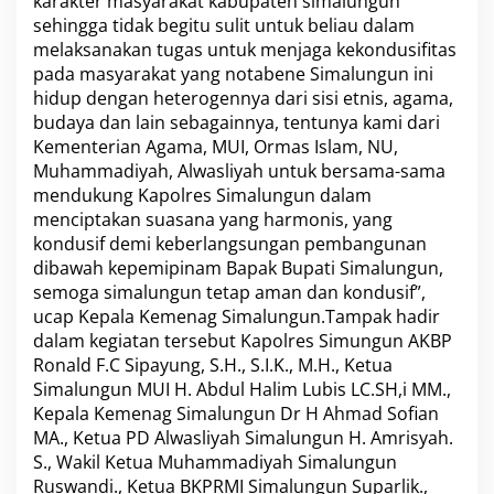
karakter masyarakat kabupaten simalungun
sehingga tidak begitu sulit untuk beliau dalam
melaksanakan tugas untuk menjaga kekondusifitas
pada masyarakat yang notabene Simalungun ini
hidup dengan heterogennya dari sisi etnis, agama,
budaya dan lain sebagainnya, tentunya kami dari
Kementerian Agama, MUI, Ormas Islam, NU,
Muhammadiyah, Alwasliyah untuk bersama-sama
mendukung Kapolres Simalungun dalam
menciptakan suasana yang harmonis, yang
kondusif demi keberlangsungan pembangunan
dibawah kepemipinam Bapak Bupati Simalungun,
semoga simalungun tetap aman dan kondusif”,
ucap Kepala Kemenag Simalungun.Tampak hadir
dalam kegiatan tersebut Kapolres Simungun AKBP
Ronald F.C Sipayung, S.H., S.I.K., M.H., Ketua
Simalungun MUI H. Abdul Halim Lubis LC.SH,i MM.,
Kepala Kemenag Simalungun Dr H Ahmad Sofian
MA., Ketua PD Alwasliyah Simalungun H. Amrisyah.
S., Wakil Ketua Muhammadiyah Simalungun
Ruswandi., Ketua BKPRMI Simalungun Suparlik.,