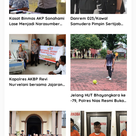
Kasat Binmas AKP Sonahami
Danrem 023/Kawal
Lase Menjadi Narasumber
Samudera Pimpin Sertijab
Sekaligus Mengikuti
Dandim 0213/Nias
Persekutuan Doa
Kapolres AKBP Revi
Nurvelani bersama Jajaran
Kunjungi Kepala Bagian
Jelang HUT Bhayangkara ke
Logistik Polres Nias di Rumah
-79, Polres Nias Resmi Buka
Sakit
Turnamen Olahraga