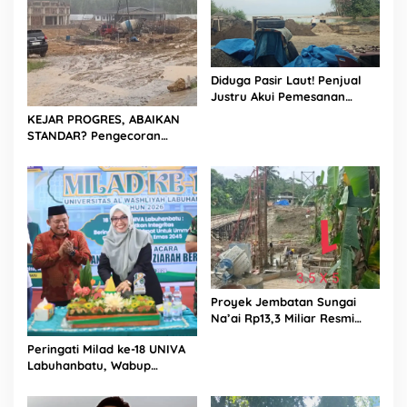
Diduga Pasir Laut! Penjual
Justru Akui Pemesanan
Dilakukan Langsung Humas
KEJAR PROGRES, ABAIKAN
Proyek Sukma
STANDAR? Pengecoran
Diguyur Hujan di Proyek
Rp87,34 Miliar Sukma Nias,
Konsultan, Pengawas dan
PPK Bungkam
Proyek Jembatan Sungai
Na’ai Rp13,3 Miliar Resmi
Dilaporkan ke APH, LSM
Peringati Milad ke-18 UNIVA
PIJAR Keadilan Ungkap
Labuhanbatu, Wabup
Dugaan Penyimpangan
Dorong Penguatan SDM
Rp2,68 Miliar
Unggul Menuju Indonesia