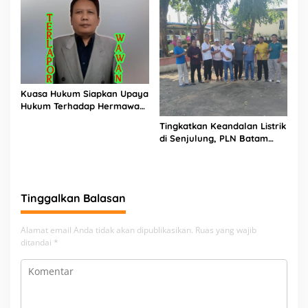
Emas 2045
Kuasa Hukum Siapkan Upaya
Hukum Terhadap Hermawan
Amir Asal Bandung
Tingkatkan Keandalan Listrik
di Senjulung, PLN Batam
Percepat Pembangunan
Gardu Baru Dalam Upaya
Pengamanan Peningkatan
Beban
Tinggalkan Balasan
Alamat email Anda tidak akan dipublikasikan.
Ruas yang wajib
ditandai
*