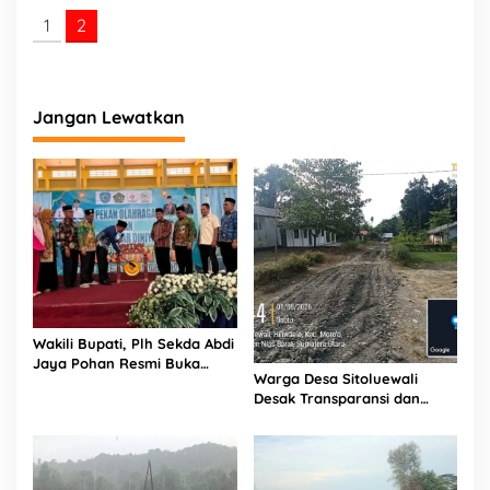
1
2
Jangan Lewatkan
Wakili Bupati, Plh Sekda Abdi
Jaya Pohan Resmi Buka
Warga Desa Sitoluewali
Porsadin VII Kabupaten
Desak Transparansi dan
Labuhanbatu
Evaluasi Kualitas Proyek
Jalan, Diduga Minim
Informasi