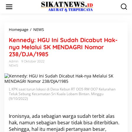
L
e
w
a
t
i
Homepage
/
NEWS
K
k
e
Kennedy: HGU Ini Sudah Dicabut Hak-
e
n
k
n
nya Melalui SK MENDAGRI Nomor
o
e
238/DJA/1985
n
d
t
y
Admin
9 Oktober 2022
e
NEWS
:
n
H
G
U
I
L KPK saat turun lokasi di Desa Kebun RT OO5 RW OO7 Kelurahan
n
Teluk Sebung Kecamatan Sri Kuala Lobam Bintan. Minggu
i
(9/10/2022)
S
u
d
Ironisnya, ada sebagian warga sudah terbit alas
a
hak, namun sebagian besar tidak bisa diterbitkan.
h
Sehingga, hal itu menjadi pertanyaan besar,
D