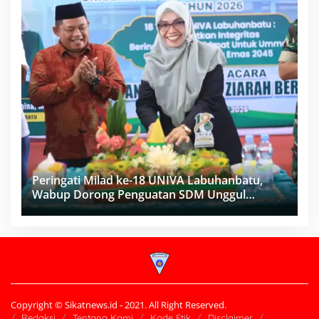
Peringati Milad ke-18 UNIVA Labuhanbatu,
Wabup Dorong Penguatan SDM Unggul
Menuju Indonesia Emas 2045
Copyright © Sikatnews.id - 2021. All Right Reserved.
Redaksi
Tentang Kami
Kode Etik
Disclaimer