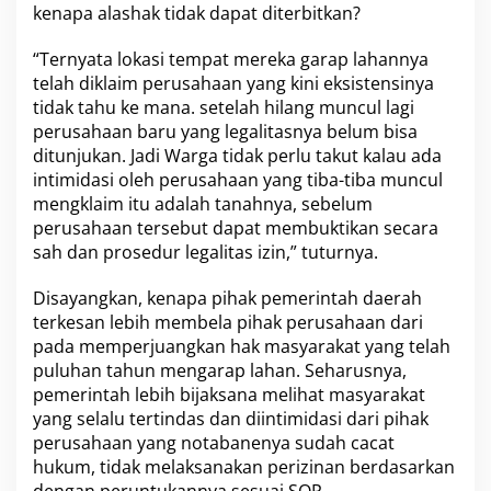
kenapa alashak tidak dapat diterbitkan?
i
c
a
“Ternyata lokasi tempat mereka garap lahannya
b
telah diklaim perusahaan yang kini eksistensinya
u
tidak tahu ke mana. setelah hilang muncul lagi
t
perusahaan baru yang legalitasnya belum bisa
H
a
ditunjukan. Jadi Warga tidak perlu takut kalau ada
k
intimidasi oleh perusahaan yang tiba-tiba muncul
-
mengklaim itu adalah tanahnya, sebelum
n
perusahaan tersebut dapat membuktikan secara
y
sah dan prosedur legalitas izin,” tuturnya.
a
M
e
Disayangkan, kenapa pihak pemerintah daerah
l
terkesan lebih membela pihak perusahaan dari
a
pada memperjuangkan hak masyarakat yang telah
l
puluhan tahun mengarap lahan. Seharusnya,
u
i
pemerintah lebih bijaksana melihat masyarakat
S
yang selalu tertindas dan diintimidasi dari pihak
K
perusahaan yang notabanenya sudah cacat
M
hukum, tidak melaksanakan perizinan berdasarkan
E
N