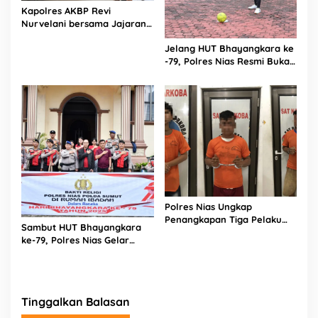
Kapolres AKBP Revi
Nurvelani bersama Jajaran
Kunjungi Kepala Bagian
Jelang HUT Bhayangkara ke
Logistik Polres Nias di Rumah
-79, Polres Nias Resmi Buka
Sakit
Turnamen Olahraga
Polres Nias Ungkap
Penangkapan Tiga Pelaku
Sambut HUT Bhayangkara
Terduga Jaringan Narkoba
ke-79, Polres Nias Gelar
Bakti Religi di Tiga Rumah
Ibadah
Tinggalkan Balasan