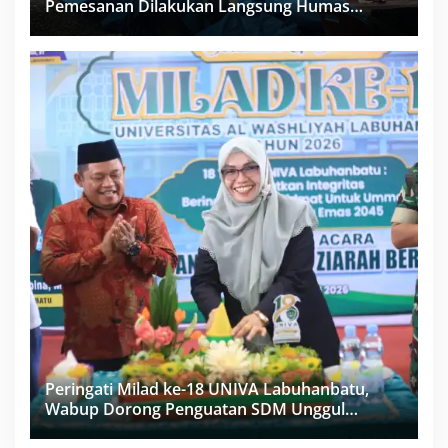
Pemesanan Dilakukan Langsung Humas
Proyek Sukma
Peringati Milad ke-18 UNIVA Labuhanbatu,
Wabup Dorong Penguatan SDM Unggul
Menuju Indonesia Emas 2045