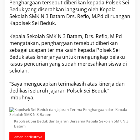
Penghargaan tersebut diberikan kepada Polsek Sei
a
Beduk yang diserahkan langsung oleh Kepala
j
a
Sekolah SMK N 3 Batam Drs. Refio, M.Pd di ruangan
r
Kapolsek Sei Beduk.
a
n
Kepala Sekolah SMK N 3 Batam, Drs. Refio, M.Pd
T
mengatakan, penghargaan tersebut diberikan
e
r
sebagai ucapan terima kasih kepada Polsek Sei
i
Beduk atas kinerjanya untuk mengungkap pelaku
m
kasus pencurian yang sudah meresahkan siswa di
a
sekolah.
P
e
n
“Saya mengucapkan terimakasih atas kinerja dan
g
dedikasi seluruh jajaran Polsek Sei Beduk,”
h
imbuhnya.
a
r
g
a
Kapolsek Sei Beduk dan Jajaran Bersama Kepala Sekolah SMK N 3
a
Batam
n
d
Laman berikutnya
a