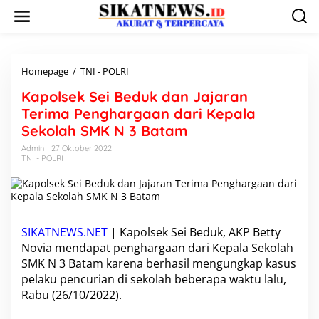
L
e
w
a
t
i
Homepage
/
TNI - POLRI
K
k
a
Kapolsek Sei Beduk dan Jajaran
e
p
k
o
Terima Penghargaan dari Kepala
o
l
Sekolah SMK N 3 Batam
n
s
t
e
Admin
27 Oktober 2022
e
TNI - POLRI
k
n
S
e
i
B
e
SIKATNEWS.NET
| Kapolsek Sei Beduk, AKP Betty
d
Novia mendapat penghargaan dari Kepala Sekolah
u
SMK N 3 Batam karena berhasil mengungkap kasus
k
d
pelaku pencurian di sekolah beberapa waktu lalu,
a
Rabu (26/10/2022).
n
J