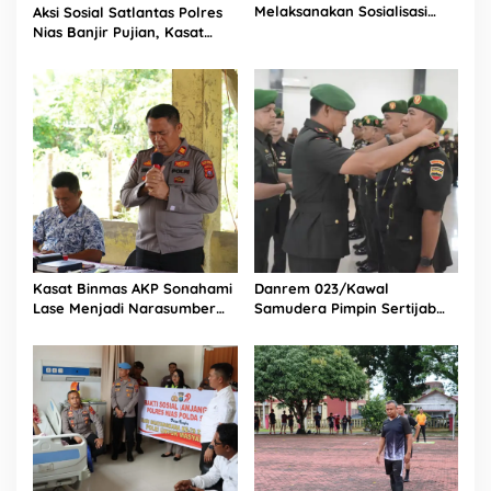
Melaksanakan Sosialisasi
Aksi Sosial Satlantas Polres
Kepada Anak SMA Bintang
Nias Banjir Pujian, Kasat
Laut Teluk Dalam Nias
Lantas Ovaroni Zendrato
Selatan
Bagikan 1.000 Dus Kopi
Fresco untuk Warga di
Tengah Sulitnya Ekonomi
Kasat Binmas AKP Sonahami
Danrem 023/Kawal
Lase Menjadi Narasumber
Samudera Pimpin Sertijab
Sekaligus Mengikuti
Dandim 0213/Nias
Persekutuan Doa