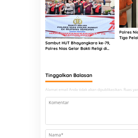
Polres N
Tiga Pela
Sambut HUT Bhayangkara ke-79,
Narkoba
Polres Nias Gelar Bakti Religi di
Tiga Rumah Ibadah
Tinggalkan Balasan
Alamat email Anda tidak akan dipublikasikan.
Ruas yan