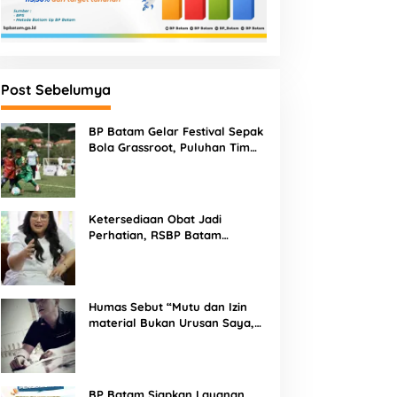
Post Sebelumya
BP Batam Gelar Festival Sepak
Bola Grassroot, Puluhan Tim
Muda Berebut Talenta Terbaik
Ketersediaan Obat Jadi
Perhatian, RSBP Batam
Gandeng BPOM
Humas Sebut “Mutu dan Izin
material Bukan Urusan Saya,
Apapun Bahan Saya Terima”
Tuai Kecaman Dari Masyarakat
BP Batam Siapkan Layanan