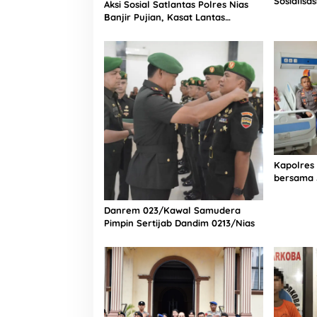
Sosialisa
Aksi Sosial Satlantas Polres Nias
Bintang L
Banjir Pujian, Kasat Lantas
Selatan
Ovaroni Zendrato Bagikan 1.000
Dus Kopi Fresco untuk Warga di
Tengah Sulitnya Ekonomi
Kapolres
bersama 
Bagian Lo
Rumah Sa
Danrem 023/Kawal Samudera
Pimpin Sertijab Dandim 0213/Nias