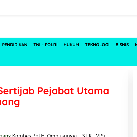
PENDIDIKAN
TNI – POLRI
HUKUM
TEKNOLOGI
BISNIS
Sertijab Pejabat Utama
nang
inang
Kombes Pol H. Ompusunggu , S.I.K., M.Si.