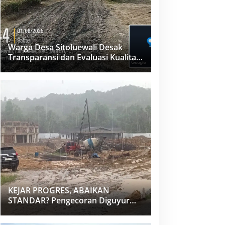
Warga Desa Sitoluewali Desak
Transparansi dan Evaluasi Kualitas
Proyek Jalan, Diduga Minim
Informasi
KEJAR PROGRES, ABAIKAN
STANDAR? Pengecoran Diguyur
Hujan di Proyek Rp87,34 Miliar
Sukma Nias, Konsultan, Pengawas