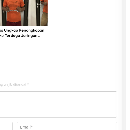
ias Ungkap Penangkapan
ku Terduga Jaringan
g wajib ditandai
*