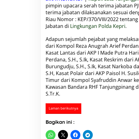
i
pimpin upacara serah terima jabatan PJ
m
terima jabatan dilaksanakan sesuai de
p
i
Riau Nomor : KEP/370/VIII/2022 tentan
n
Jabatan di
Lingkungan Polda Kepri
.
S
e
Adapun sejumlah pejabat yang melaksa
r
dari Kompol Reza Anugrah Arief Perdana
t
i
Kasat Lantas dari AKP I Made Putra Har
j
Perdana, S.H., S.Ik, Kasat Reskrim dari
a
Burungudju, S.H., S.Ik, Kasat Narkoba da
b
S.H, Kasat Polair dari AKP Paisol H. Su
P
Timur dari Kompol Syafruddin Anwar k
e
j
Kawasan Bandara RHF Tanjungpinang dari 
a
S.Tr.K.
b
a
t
Laman berikutnya
U
t
Bagikan ini :
a
m
a