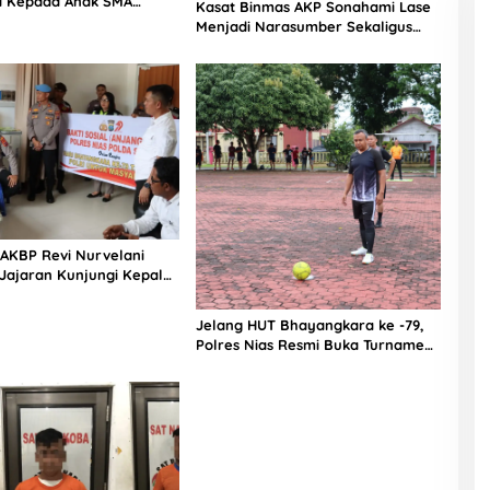
si Kepada Anak SMA
Kasat Binmas AKP Sonahami Lase
aut Teluk Dalam Nias
Menjadi Narasumber Sekaligus
Mengikuti Persekutuan Doa
 AKBP Revi Nurvelani
Jajaran Kunjungi Kepala
gistik Polres Nias di
kit
Jelang HUT Bhayangkara ke -79,
Polres Nias Resmi Buka Turnamen
Olahraga