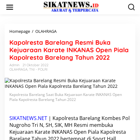
L
e
w
a
t
i
Homepage
/
OLAHRAGA
K
k
a
Kapolresta Barelang Resmi Buka
e
p
k
o
Kejuaraan Karate INKANAS Open Piala
o
l
Kapolresta Barelang Tahun 2022
n
r
t
e
Admin
21 Oktober 2022
e
OLAHRAGA
,
TNI - POLRI
s
n
t
a
B
a
Kapolresta Barelang Saat Buka Kejuaraan Karate INKANAS Open
r
Piala Kapolresta Barelang Tahun 2022
e
l
a
SIKATNEWS.NET
| Kapolresta Barelang Kombes Pol
n
Nugroho Tri N, SH, SIK, MH Resmi membuka
g
Kejuaraan Karate INKANAS
Open Piala Kapolresta
R
Barelang
Tahun 2022 bertempat di Sport Hall
e