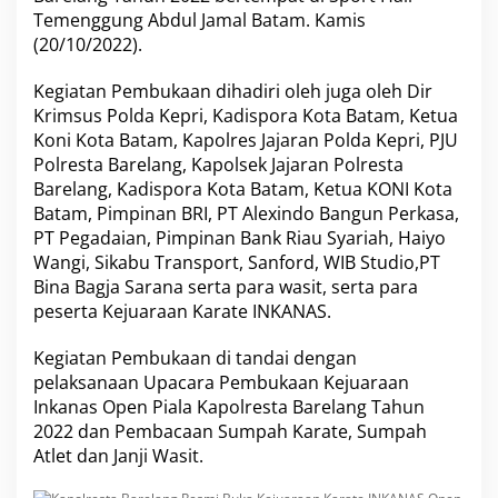
s
Temenggung Abdul Jamal Batam. Kamis
m
(20/10/2022).
i
B
Kegiatan Pembukaan dihadiri oleh juga oleh Dir
u
Krimsus Polda Kepri, Kadispora Kota Batam, Ketua
k
a
Koni Kota Batam, Kapolres Jajaran Polda Kepri, PJU
K
Polresta Barelang, Kapolsek Jajaran Polresta
e
Barelang, Kadispora Kota Batam, Ketua KONI Kota
j
Batam, Pimpinan BRI, PT Alexindo Bangun Perkasa,
u
a
PT Pegadaian, Pimpinan Bank Riau Syariah, Haiyo
r
Wangi, Sikabu Transport, Sanford, WIB Studio,PT
a
Bina Bagja Sarana serta para wasit, serta para
a
peserta Kejuaraan Karate INKANAS.
n
K
a
Kegiatan Pembukaan di tandai dengan
r
pelaksanaan Upacara Pembukaan Kejuaraan
a
Inkanas Open Piala Kapolresta Barelang Tahun
t
2022 dan Pembacaan Sumpah Karate, Sumpah
e
Atlet dan Janji Wasit.
I
N
K