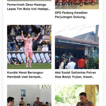
Pemerintah Desa Mazingo
Lepas Tim Bola Voli Hadapi
DPD Pedang Keadilan
Turnamen HUT RI ke-81
Perjuangan Dukung
Turnamen Bola Voli Putra
HUT RI ke-81 di Mandrehe
Barat
Kondisi Messi Berangsur
Aksi Sosial Satlantas Polres
Membaik Usai Sempat
Nias Banjir Pujian, Kasat
Tinggalkan Lapangan Lebih
Lantas Ovaroni Zendrato
Cepat
Bagikan 1.000 Dus Kopi
Fresco untuk Warga di
Tengah Sulitnya Ekonomi