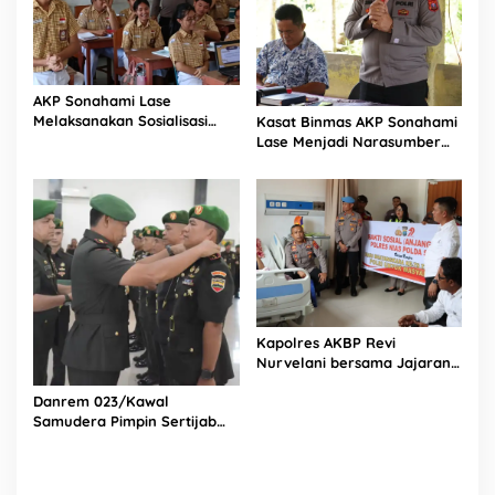
AKP Sonahami Lase
Melaksanakan Sosialisasi
Kasat Binmas AKP Sonahami
Kepada Anak SMA Bintang
Lase Menjadi Narasumber
Laut Teluk Dalam Nias
Sekaligus Mengikuti
Selatan
Persekutuan Doa
Kapolres AKBP Revi
Nurvelani bersama Jajaran
Kunjungi Kepala Bagian
Danrem 023/Kawal
Logistik Polres Nias di Rumah
Samudera Pimpin Sertijab
Sakit
Dandim 0213/Nias