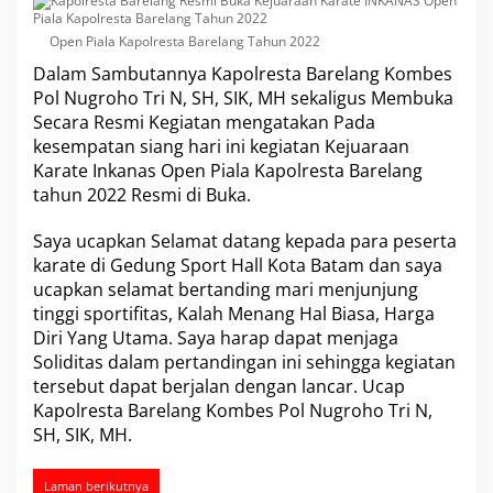
A
N
Open Piala Kapolresta Barelang Tahun 2022
A
Dalam Sambutannya Kapolresta Barelang Kombes
S
O
Pol Nugroho Tri N, SH, SIK, MH sekaligus Membuka
p
Secara Resmi Kegiatan mengatakan Pada
e
kesempatan siang hari ini kegiatan Kejuaraan
n
Karate Inkanas Open Piala Kapolresta Barelang
P
tahun 2022 Resmi di Buka.
i
a
l
Saya ucapkan Selamat datang kepada para peserta
a
karate di Gedung Sport Hall Kota Batam dan saya
K
ucapkan selamat bertanding mari menjunjung
a
tinggi sportifitas, Kalah Menang Hal Biasa, Harga
p
o
Diri Yang Utama. Saya harap dapat menjaga
l
Soliditas dalam pertandingan ini sehingga kegiatan
r
tersebut dapat berjalan dengan lancar. Ucap
e
Kapolresta Barelang Kombes Pol Nugroho Tri N,
s
t
SH, SIK, MH.
a
B
Laman berikutnya
a