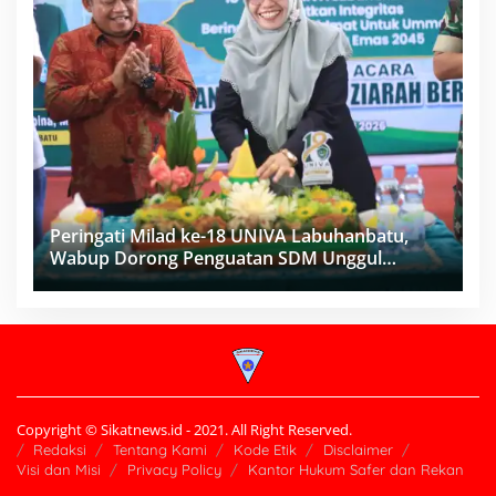
Peringati Milad ke-18 UNIVA Labuhanbatu,
Wabup Dorong Penguatan SDM Unggul
Menuju Indonesia Emas 2045
Copyright © Sikatnews.id - 2021. All Right Reserved.
Redaksi
Tentang Kami
Kode Etik
Disclaimer
Visi dan Misi
Privacy Policy
Kantor Hukum Safer dan Rekan