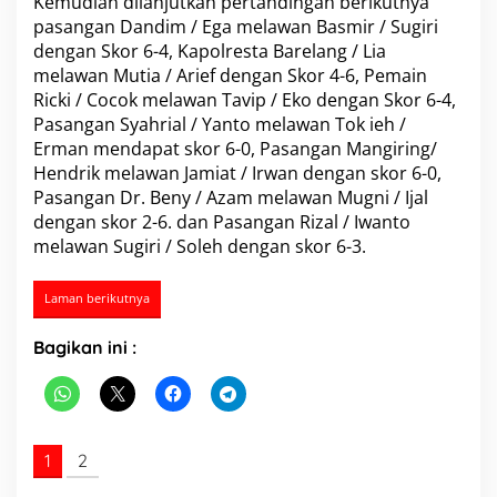
Kemudian dilanjutkan pertandingan berikutnya
a
pasangan Dandim / Ega melawan Basmir / Sugiri
n
dengan Skor 6-4, Kapolresta Barelang / Lia
g
melawan Mutia / Arief dengan Skor 4-6, Pemain
U
n
Ricki / Cocok melawan Tavip / Eko dengan Skor 6-4,
t
Pasangan Syahrial / Yanto melawan Tok ieh /
u
Erman mendapat skor 6-0, Pasangan Mangiring/
k
Hendrik melawan Jamiat / Irwan dengan skor 6-0,
M
Pasangan Dr. Beny / Azam melawan Mugni / Ijal
e
l
dengan skor 2-6. dan Pasangan Rizal / Iwanto
a
melawan Sugiri / Soleh dengan skor 6-3.
w
a
n
Laman berikutnya
T
i
Bagikan ini :
m
T
e
n
i
s
1
2
P
e