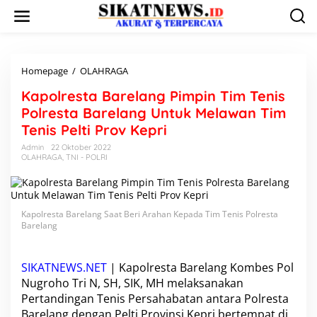
L
e
w
a
t
i
Homepage
/
OLAHRAGA
K
k
a
Kapolresta Barelang Pimpin Tim Tenis
e
p
k
o
Polresta Barelang Untuk Melawan Tim
o
l
Tenis Pelti Prov Kepri
n
r
t
e
Admin
22 Oktober 2022
e
OLAHRAGA
,
TNI - POLRI
s
n
t
a
B
a
Kapolresta Barelang Saat Beri Arahan Kepada Tim Tenis Polresta
r
Barelang
e
l
a
SIKATNEWS.NET
| Kapolresta Barelang Kombes Pol
n
Nugroho Tri N, SH, SIK, MH melaksanakan
g
Pertandingan Tenis Persahabatan antara Polresta
P
Barelang dengan Pelti Provinsi Kepri bertempat di
i