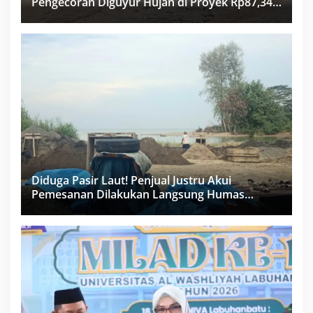
Pengecoran Diguyur Hujan di Proyek Rp87,34
Miliar Sukma Nias, Konsultan, Pengawas dan
PPK Bungkam
Diduga Pasir Laut! Penjual Justru Akui
Pemesanan Dilakukan Langsung Humas
Proyek Sukma