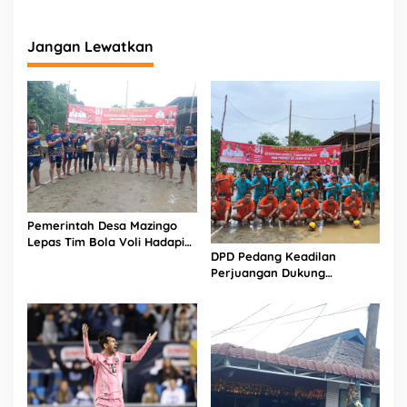
l
t
Jangan Lewatkan
i
P
r
o
v
K
e
p
r
i
Pemerintah Desa Mazingo
Lepas Tim Bola Voli Hadapi
DPD Pedang Keadilan
Turnamen HUT RI ke-81
Perjuangan Dukung
Turnamen Bola Voli Putra
HUT RI ke-81 di Mandrehe
Barat