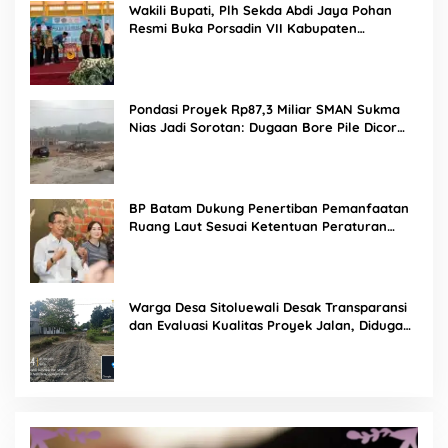
Wakili Bupati, Plh Sekda Abdi Jaya Pohan
Resmi Buka Porsadin VII Kabupaten
Labuhanbatu
Pondasi Proyek Rp87,3 Miliar SMAN Sukma
Nias Jadi Sorotan: Dugaan Bore Pile Dicor
Saat Hujan, Konsultan dan PPK Bungkam
BP Batam Dukung Penertiban Pemanfaatan
Ruang Laut Sesuai Ketentuan Peraturan
Perundang-undangan
Warga Desa Sitoluewali Desak Transparansi
dan Evaluasi Kualitas Proyek Jalan, Diduga
Minim Informasi