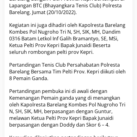
m
Lapangan BTC (Bhayangkara Tenis Club) Polresta
p
Barelang. Jumat (20/10/2022).
i
n
Kegiatan ini juga dihadiri oleh Kapolresta Barelang
T
Kombes Pol Nugroho Tri N, SH, SIK, MH, Dandim
i
m
0316 Batam Letkol Inf Galih Bramantyo, SE, MSi,
T
Ketua Pelti Prov Kepri Bapak Junaidi Beserta
e
seluruh rombongan pelti prov Kepri.
n
i
Pertandingan Tenis Club Persahabatan Polresta
s
P
Barelang Bersama Tim Pelti Prov. Kepri diikuti oleh
o
8 Pemain Ganda.
l
r
Pertandingan pembuka ini di awali dengan
e
Kemenangan Pemain ganda yang di menangkan
s
t
oleh Kapolresta Barelang Kombes Pol Nugroho Tri
a
N, SH, SIK, MH, berpasangan dengan Guntur,
B
melawan Ketua Pelti Prov Kepri Bapak Junaidi
a
berpasangan dengan Doddy dan Skor 6 – 4.
r
e
l