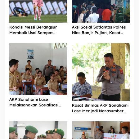
Kondisi Messi Berangsur
Aksi Sosial Satlantas Polres
Membaik Usai Sempat
Nias Banjir Pujian, Kasat
Tinggalkan Lapangan Lebih
Lantas Ovaroni Zendrato
Cepat
Bagikan 1.000 Dus Kopi
Fresco untuk Warga di
Tengah Sulitnya Ekonomi
AKP Sonahami Lase
Melaksanakan Sosialisasi
Kasat Binmas AKP Sonahami
Kepada Anak SMA Bintang
Lase Menjadi Narasumber
Laut Teluk Dalam Nias
Sekaligus Mengikuti
Selatan
Persekutuan Doa