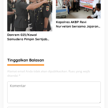
Kapolres AKBP Revi
Nurvelani bersama Jajaran
Kunjungi Kepala Bagian
Danrem 023/Kawal
Logistik Polres Nias di Rumah
Samudera Pimpin Sertijab
Sakit
Dandim 0213/Nias
Tinggalkan Balasan
Alamat email Anda tidak akan dipublikasikan.
Ruas yang wajib
ditandai
*