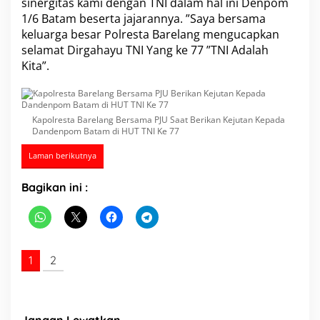
sinergitas kami dengan TNI dalam hal ini Denpom
a
1/6 Batam beserta jajarannya. ”Saya bersama
d
keluarga besar Polresta Barelang mengucapkan
a
selamat Dirgahayu TNI Yang ke 77 ”TNI Adalah
D
a
Kita”.
n
d
e
n
Kapolresta Barelang Bersama PJU Saat Berikan Kejutan Kepada
p
Dandenpom Batam di HUT TNI Ke 77
o
m
Laman berikutnya
B
a
Bagikan ini :
t
a
m
d
i
H
1
2
U
T
T
N
I