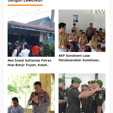
Jangan Lewatkan
K
e
7
7
AKP Sonahami Lase
Melaksanakan Sosialisasi
Aksi Sosial Satlantas Polres
Kepada Anak SMA Bintang
Nias Banjir Pujian, Kasat
Laut Teluk Dalam Nias
Lantas Ovaroni Zendrato
Selatan
Bagikan 1.000 Dus Kopi
Fresco untuk Warga di
Tengah Sulitnya Ekonomi