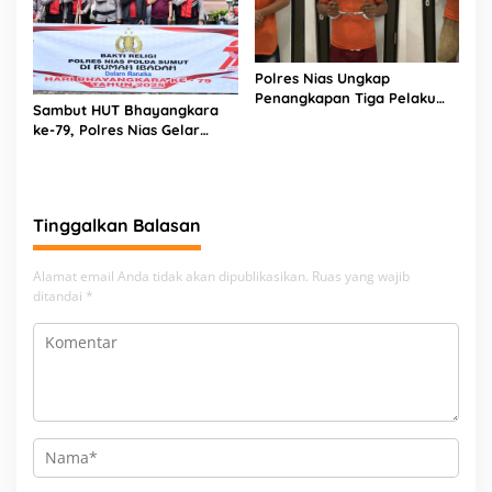
Polres Nias Ungkap
Penangkapan Tiga Pelaku
Sambut HUT Bhayangkara
Terduga Jaringan Narkoba
ke-79, Polres Nias Gelar
Bakti Religi di Tiga Rumah
Ibadah
Tinggalkan Balasan
Alamat email Anda tidak akan dipublikasikan.
Ruas yang wajib
ditandai
*