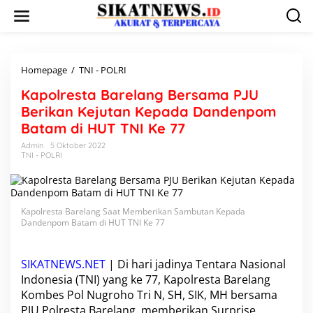
L
e
w
a
t
i
Homepage
/
TNI - POLRI
K
k
a
Kapolresta Barelang Bersama PJU
e
p
k
o
Berikan Kejutan Kepada Dandenpom
o
l
Batam di HUT TNI Ke 77
n
r
t
e
Admin
5 Oktober 2022
e
TNI - POLRI
s
n
t
a
B
a
Kapolresta Barelang Saat Memberikan Sambutan Kepada
r
Dandenpom Batam di HUT TNI Ke 77
e
l
a
SIKATNEWS.NET
| Di hari jadinya Tentara Nasional
n
Indonesia (TNI) yang ke 77, Kapolresta Barelang
g
Kombes Pol Nugroho Tri N, SH, SIK, MH bersama
B
PJU Polresta Barelang, memberikan Surprise
e