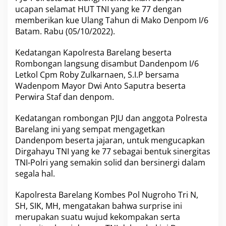
r
ucapan selamat HUT TNI yang ke 77 dengan
s
memberikan kue Ulang Tahun di Mako Denpom I/6
a
Batam. Rabu (05/10/2022).
m
a
Kedatangan Kapolresta Barelang beserta
P
J
Rombongan langsung disambut Dandenpom I/6
U
Letkol Cpm Roby Zulkarnaen, S.I.P bersama
B
Wadenpom Mayor Dwi Anto Saputra beserta
e
Perwira Staf dan denpom.
r
i
k
Kedatangan rombongan PJU dan anggota Polresta
a
Barelang ini yang sempat mengagetkan
n
Dandenpom beserta jajaran, untuk mengucapkan
K
Dirgahayu TNI yang ke 77 sebagai bentuk sinergitas
e
j
TNI-Polri yang semakin solid dan bersinergi dalam
u
segala hal.
t
a
Kapolresta Barelang Kombes Pol Nugroho Tri N,
n
SH, SIK, MH, mengatakan bahwa surprise ini
K
e
merupakan suatu wujud kekompakan serta
p