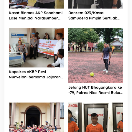
Kasat Binmas AKP Sonahami
Danrem 023/Kawal
Lase Menjadi Narasumber
Samudera Pimpin Sertijab
Sekaligus Mengikuti
Dandim 0213/Nias
Persekutuan Doa
Kapolres AKBP Revi
Nurvelani bersama Jajaran
Kunjungi Kepala Bagian
Jelang HUT Bhayangkara ke
Logistik Polres Nias di Rumah
-79, Polres Nias Resmi Buka
Sakit
Turnamen Olahraga