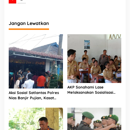
Jangan Lewatkan
AKP Sonahami Lase
Melaksanakan Sosialisasi
Aksi Sosial Satlantas Polres
Kepada Anak SMA Bintang
Nias Banjir Pujian, Kasat
Laut Teluk Dalam Nias
Lantas Ovaroni Zendrato
Selatan
Bagikan 1.000 Dus Kopi
Fresco untuk Warga di
Tengah Sulitnya Ekonomi