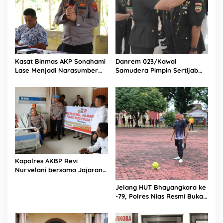
Kasat Binmas AKP Sonahami
Danrem 023/Kawal
Lase Menjadi Narasumber
Samudera Pimpin Sertijab
Sekaligus Mengikuti
Dandim 0213/Nias
Persekutuan Doa
Kapolres AKBP Revi
Nurvelani bersama Jajaran
Kunjungi Kepala Bagian
Jelang HUT Bhayangkara ke
Logistik Polres Nias di Rumah
-79, Polres Nias Resmi Buka
Sakit
Turnamen Olahraga