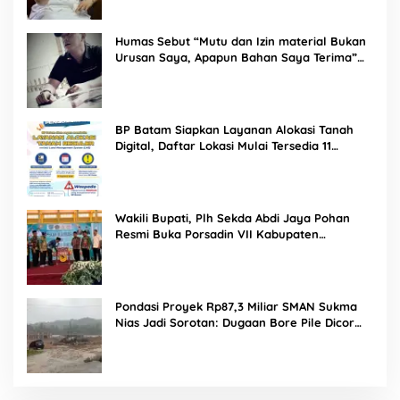
Humas Sebut “Mutu dan Izin material Bukan
Urusan Saya, Apapun Bahan Saya Terima”
Tuai Kecaman Dari Masyarakat
BP Batam Siapkan Layanan Alokasi Tanah
Digital, Daftar Lokasi Mulai Tersedia 11
Agustus 2026
Wakili Bupati, Plh Sekda Abdi Jaya Pohan
Resmi Buka Porsadin VII Kabupaten
Labuhanbatu
Pondasi Proyek Rp87,3 Miliar SMAN Sukma
Nias Jadi Sorotan: Dugaan Bore Pile Dicor
Saat Hujan, Konsultan dan PPK Bungkam