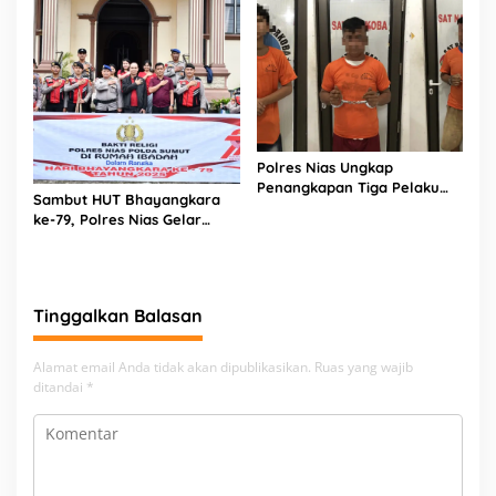
Polres Nias Ungkap
Penangkapan Tiga Pelaku
Sambut HUT Bhayangkara
Terduga Jaringan Narkoba
ke-79, Polres Nias Gelar
Bakti Religi di Tiga Rumah
Ibadah
Tinggalkan Balasan
Alamat email Anda tidak akan dipublikasikan.
Ruas yang wajib
ditandai
*