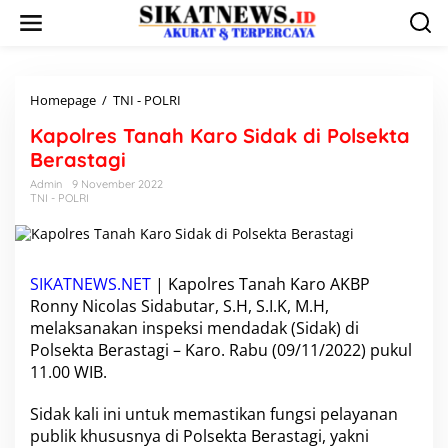
L
e
w
a
t
i
Homepage
/
TNI - POLRI
K
k
a
Kapolres Tanah Karo Sidak di Polsekta
e
p
k
o
Berastagi
o
l
Admin
9 November 2022
n
r
TNI - POLRI
t
e
e
s
n
T
a
n
SIKATNEWS.NET
| Kapolres Tanah Karo AKBP
a
Ronny Nicolas Sidabutar, S.H, S.I.K, M.H,
h
melaksanakan inspeksi mendadak (Sidak) di
K
Polsekta Berastagi – Karo. Rabu (09/11/2022) pukul
a
11.00 WIB.
r
o
S
Sidak kali ini untuk memastikan fungsi pelayanan
i
publik khususnya di Polsekta Berastagi, yakni
d