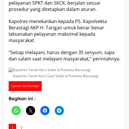
pelayanan SPKT dan SKCK, berjalan sesuai
a
prosedur yang ditetapkan dalam aturan.
k
d
i
Kapolres menekankan kepada PS. Kapolsekta
P
Berastagi AKP H. Tarigan untuk benar benar
o
laksanakan pelayanan maksimal kepada
l
masyarakat.
s
e
k
“Setiap melayani, harus dengan 3S senyum, sapa
t
dan salam saat melayani masyarakat,” perintahnya.
a
B
e
Kapolres Tanah Karo Saat Sidak di Polsekta Berastagi
r
a
Laman berikutnya
s
t
a
Bagikan ini :
g
i
1
2