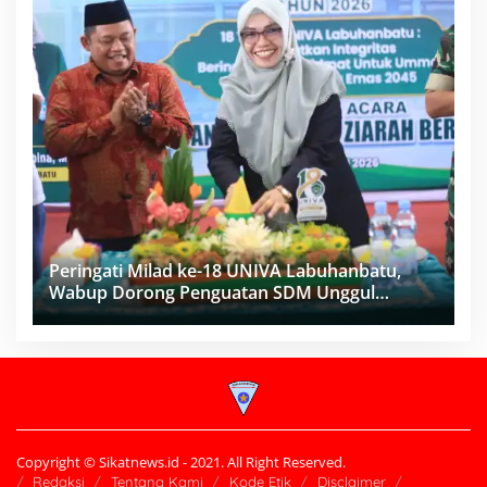
Peringati Milad ke-18 UNIVA Labuhanbatu,
Wabup Dorong Penguatan SDM Unggul
Menuju Indonesia Emas 2045
Copyright © Sikatnews.id - 2021. All Right Reserved.
Redaksi
Tentang Kami
Kode Etik
Disclaimer