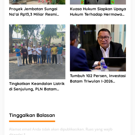
Proyek Jembatan Sungai
Kuasa Hukum Siapkan Upaya
Na’ai Rp13,3 Miliar Resmi
Hukum Terhadap Hermawan
Dilaporkan ke APH, LSM
Amir Asal Bandung
PIJAR Keadilan Ungkap
Dugaan Penyimpangan
Rp2,68 Miliar
Tumbuh 102 Persen, Investasi
Batam Triwulan I-2026
Tingkatkan Keandalan Listrik
Tembus Rp 17,48 Triliun
di Senjulung, PLN Batam
Percepat Pembangunan
Gardu Baru Dalam Upaya
Pengamanan Peningkatan
Beban
Tinggalkan Balasan
Alamat email Anda tidak akan dipublikasikan.
Ruas yang wajib
ditandai
*