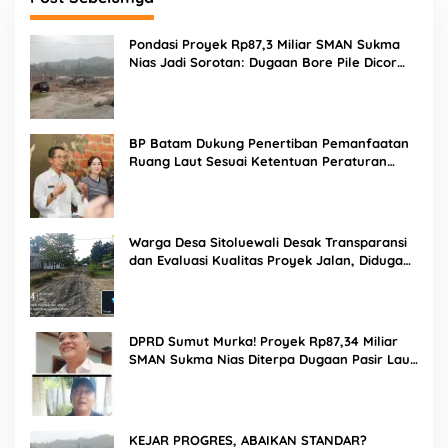
Pondasi Proyek Rp87,3 Miliar SMAN Sukma
Nias Jadi Sorotan: Dugaan Bore Pile Dicor
Saat Hujan, Konsultan dan PPK Bungkam
BP Batam Dukung Penertiban Pemanfaatan
Ruang Laut Sesuai Ketentuan Peraturan
Perundang-undangan
Warga Desa Sitoluewali Desak Transparansi
dan Evaluasi Kualitas Proyek Jalan, Diduga
Minim Informasi
DPRD Sumut Murka! Proyek Rp87,34 Miliar
SMAN Sukma Nias Diterpa Dugaan Pasir Laut
hingga Cor Saat Hujan, Berkat Laoli Ancam
Panggil Kontraktor
KEJAR PROGRES, ABAIKAN STANDAR?