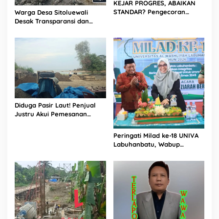
KEJAR PROGRES, ABAIKAN
STANDAR? Pengecoran
Warga Desa Sitoluewali
Diguyur Hujan di Proyek
Desak Transparansi dan
Rp87,34 Miliar Sukma Nias,
Evaluasi Kualitas Proyek
Konsultan, Pengawas dan
Jalan, Diduga Minim
PPK Bungkam
Informasi
Diduga Pasir Laut! Penjual
Justru Akui Pemesanan
Dilakukan Langsung Humas
Proyek Sukma
Peringati Milad ke-18 UNIVA
Labuhanbatu, Wabup
Dorong Penguatan SDM
Unggul Menuju Indonesia
Emas 2045