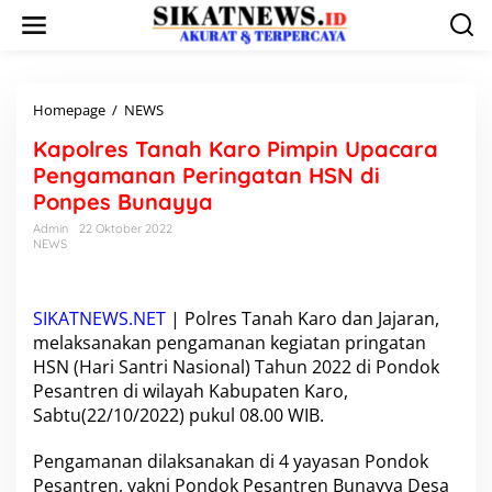
L
e
w
a
t
i
Homepage
/
NEWS
K
k
a
Kapolres Tanah Karo Pimpin Upacara
e
p
k
o
Pengamanan Peringatan HSN di
o
l
Ponpes Bunayya
n
r
t
e
Admin
22 Oktober 2022
e
NEWS
s
n
T
a
n
SIKATNEWS.NET
|
Polres Tanah Karo
dan Jajaran,
a
melaksanakan pengamanan kegiatan pringatan
h
HSN (Hari Santri Nasional) Tahun 2022 di Pondok
K
a
Pesantren di wilayah Kabupaten Karo,
r
Sabtu(22/10/2022) pukul 08.00 WIB.
o
P
Pengamanan dilaksanakan di 4 yayasan Pondok
i
Pesantren, yakni Pondok Pesantren Bunayya Desa
m