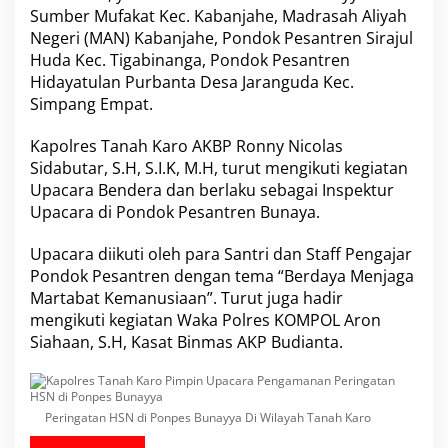
p
Sumber Mufakat Kec. Kabanjahe, Madrasah Aliyah
i
Negeri (MAN) Kabanjahe, Pondok Pesantren Sirajul
n
Huda Kec. Tigabinanga, Pondok Pesantren
U
Hidayatulan Purbanta Desa Jaranguda Kec.
p
Simpang Empat.
a
c
a
Kapolres Tanah Karo AKBP Ronny Nicolas
r
Sidabutar, S.H, S.I.K, M.H, turut mengikuti kegiatan
a
Upacara Bendera dan berlaku sebagai Inspektur
P
Upacara di Pondok Pesantren Bunaya.
e
n
g
Upacara diikuti oleh para Santri dan Staff Pengajar
a
Pondok Pesantren dengan tema “Berdaya Menjaga
m
Martabat Kemanusiaan”. Turut juga hadir
a
mengikuti kegiatan Waka Polres KOMPOL Aron
n
a
Siahaan, S.H, Kasat Binmas AKP Budianta.
n
P
e
r
Peringatan HSN di Ponpes Bunayya Di Wilayah Tanah Karo
i
n