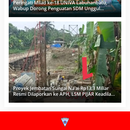
Peringati Milad ke-18 UNIVA Labuhanbatu,
Wabup Dorong Penguatan SDM Unggul
Menuju Indonesia Emas 2045
Proyek Jembatan Sungai Na’ai Rp13,3 Miliar
Resmi Dilaporkan ke APH, LSM PIJAR Keadilan
Ungkap Dugaan Penyimpangan Rp2,68 Miliar