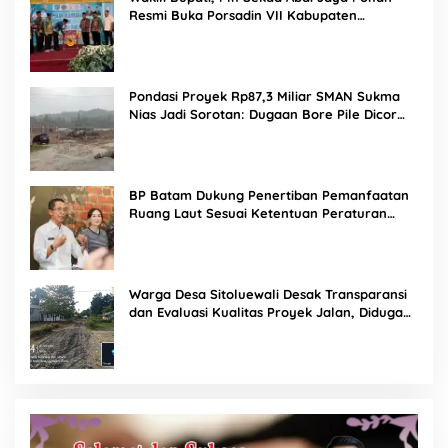
Resmi Buka Porsadin VII Kabupaten
Labuhanbatu
Pondasi Proyek Rp87,3 Miliar SMAN Sukma
Nias Jadi Sorotan: Dugaan Bore Pile Dicor
Saat Hujan, Konsultan dan PPK Bungkam
BP Batam Dukung Penertiban Pemanfaatan
Ruang Laut Sesuai Ketentuan Peraturan
Perundang-undangan
Warga Desa Sitoluewali Desak Transparansi
dan Evaluasi Kualitas Proyek Jalan, Diduga
Minim Informasi