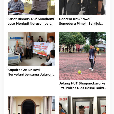
a
s
i
l
T
Kasat Binmas AKP Sonahami
Danrem 023/Kawal
a
Lase Menjadi Narasumber
Samudera Pimpin Sertijab
n
Sekaligus Mengikuti
Dandim 0213/Nias
g
Persekutuan Doa
k
a
p
B
a
n
d
a
Kapolres AKBP Revi
r
Nurvelani bersama Jajaran
S
Kunjungi Kepala Bagian
a
Jelang HUT Bhayangkara ke
Logistik Polres Nias di Rumah
b
-79, Polres Nias Resmi Buka
Sakit
u
Turnamen Olahraga