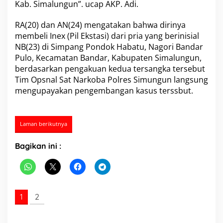
Kab. Simalungun”. ucap AKP. Adi.
a
r
RA(20) dan AN(24) mengatakan bahwa dirinya
N
a
membeli Inex (Pil Ekstasi) dari pria yang berinisial
r
NB(23) di Simpang Pondok Habatu, Nagori Bandar
k
Pulo, Kecamatan Bandar, Kabupaten Simalungun,
o
berdasarkan pengakuan kedua tersangka tersebut
b
Tim Opsnal Sat Narkoba Polres Simungun langsung
a
,
mengupayakan pengembangan kasus terssbut.
T
i
m
O
Laman berikutnya
p
s
Bagikan ini :
n
a
l
S
a
t
1
2
N
a
r