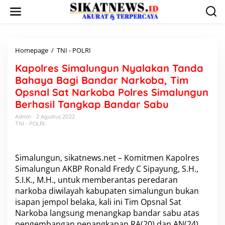
L
e
w
a
t
i
Homepage
/
TNI - POLRI
K
k
a
Kapolres Simalungun Nyalakan Tanda
e
p
k
o
Bahaya Bagi Bandar Narkoba, Tim
o
l
Opsnal Sat Narkoba Polres Simalungun
n
r
Berhasil Tangkap Bandar Sabu
t
e
e
s
Admin
2 Agustus 2022
n
S
TNI - POLRI
i
m
a
Simalungun, sikatnews.net – Komitmen Kapolres
l
Simalungun AKBP Ronald Fredy C Sipayung, S.H.,
u
n
S.I.K., M.H., untuk memberantas peredaran
g
narkoba diwilayah kabupaten simalungun bukan
u
isapan jempol belaka, kali ini Tim Opsnal Sat
n
Narkoba langsung menangkap bandar sabu atas
N
y
pengembangan penangkapan RA(20) dan AN(24)