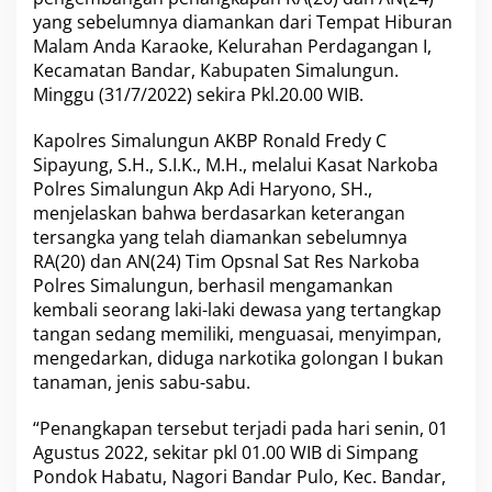
a
yang sebelumnya diamankan dari Tempat Hiburan
l
Malam Anda Karaoke, Kelurahan Perdagangan I,
a
Kecamatan Bandar, Kabupaten Simalungun.
k
Minggu (31/7/2022) sekira Pkl.20.00 WIB.
a
n
T
Kapolres Simalungun AKBP Ronald Fredy C
a
Sipayung, S.H., S.I.K., M.H., melalui Kasat Narkoba
n
Polres Simalungun Akp Adi Haryono, SH.,
d
menjelaskan bahwa berdasarkan keterangan
a
B
tersangka yang telah diamankan sebelumnya
a
RA(20) dan AN(24) Tim Opsnal Sat Res Narkoba
h
Polres Simalungun, berhasil mengamankan
a
kembali seorang laki-laki dewasa yang tertangkap
y
a
tangan sedang memiliki, menguasai, menyimpan,
B
mengedarkan, diduga narkotika golongan I bukan
a
tanaman, jenis sabu-sabu.
g
i
“Penangkapan tersebut terjadi pada hari senin, 01
B
a
Agustus 2022, sekitar pkl 01.00 WIB di Simpang
n
Pondok Habatu, Nagori Bandar Pulo, Kec. Bandar,
d