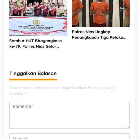
Polres Nias Ungkap
Penangkapan Tiga Pelaku
Sambut HUT Bhayangkara
Terduga Jaringan Narkoba
ke-79, Polres Nias Gelar
Bakti Religi di Tiga Rumah
Ibadah
Tinggalkan Balasan
Alamat email Anda tidak akan dipublikasikan.
Ruas yang wajib
ditandai
*