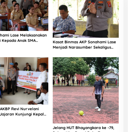
hami Lase Melaksanakan
si Kepada Anak SMA
Kasat Binmas AKP Sonahami Lase
aut Teluk Dalam Nias
Menjadi Narasumber Sekaligus
Mengikuti Persekutuan Doa
 AKBP Revi Nurvelani
Jajaran Kunjungi Kepala
gistik Polres Nias di
kit
Jelang HUT Bhayangkara ke -79,