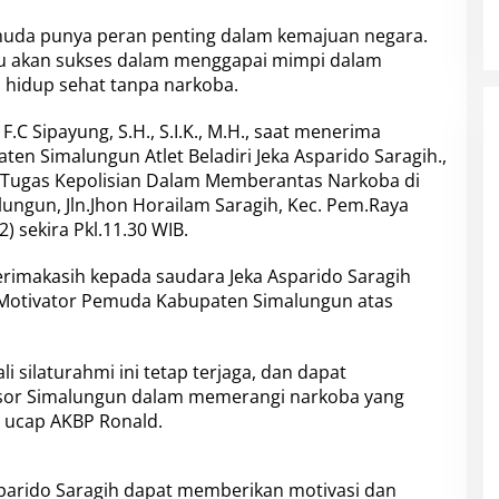
 muda punya peran penting dalam kemajuan negara.
ntu akan sukses dalam menggapai mimpi dalam
 hidup sehat tanpa narkoba.
C Sipayung, S.H., S.I.K., M.H., saat menerima
en Simalungun Atlet Beladiri Jeka Asparido Saragih.,
Tugas Kepolisian Dalam Memberantas Narkoba di
lungun, Jln.Jhon Horailam Saragih, Kec. Pem.Raya
 sekira Pkl.11.30 WIB.
rimakasih kepada saudara Jeka Asparido Saragih
i Motivator Pemuda Kabupaten Simalungun atas
i silaturahmi ini tetap terjaga, dan dapat
esor Simalungun dalam memerangi narkoba yang
 ucap AKBP Ronald.
parido Saragih dapat memberikan motivasi dan