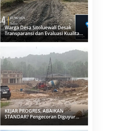
Warga Desa Sitoluewali Desak
Transparansi dan Evaluasi Kualitas
Proyek Jalan, Diduga Minim
Informasi
KEJAR PROGRES, ABAIKAN
STANDAR? Pengecoran Diguyur
Hujan di Proyek Rp87,34 Miliar
Sukma Nias, Konsultan, Pengawas