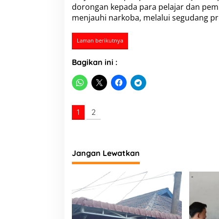
n
dorongan kepada para pelajar dan pem
d
menjauhi narkoba, melalui segudang pres
a
r
i
Laman berikutnya
N
a
Bagikan ini :
r
k
o
b
a
S
1
2
a
a
t
T
Jangan Lewatkan
e
r
i
m
a
A
u
d