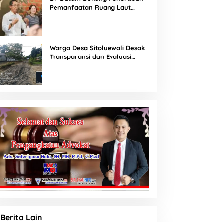
Pemanfaatan Ruang Laut
Sesuai Ketentuan Peraturan
Perundang-undangan
Warga Desa Sitoluewali Desak
Transparansi dan Evaluasi
Kualitas Proyek Jalan, Diduga
Minim Informasi
Berita Lain