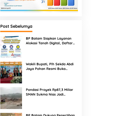
Post Sebelumya
BP Batam Siapkan Layanan
Alokasi Tanah Digital, Daftar
Lokasi Mulai Tersedia 11 Agustus
2026
Wakili Bupati, Plh Sekda Abdi
Jaya Pohan Resmi Buka
Porsadin VII Kabupaten
Labuhanbatu
Pondasi Proyek Rp87,3 Miliar
SMAN Sukma Nias Jadi
Sorotan: Dugaan Bore Pile
Dicor Saat Hujan, Konsultan
dan PPK Bungkam
BP Batam Dukung Penertiban