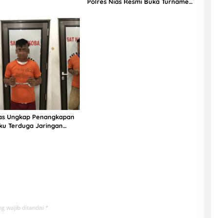
Polres Nias Resmi Buka Turnamen
Olahraga
ias Ungkap Penangkapan
ku Terduga Jaringan
g wajib ditandai
*