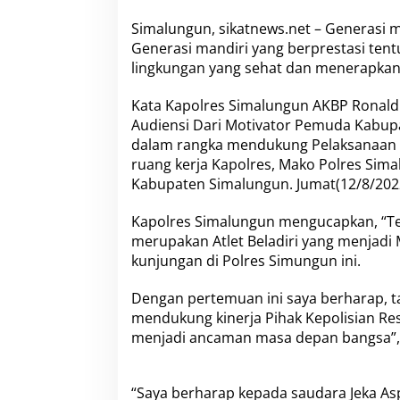
a
l
Simalungun, sikatnews.net – Generasi
u
Generasi mandiri yang berprestasi te
n
lingkungan yang sehat dan menerapkan
g
u
n
Kata Kapolres Simalungun AKBP Ronald F.
A
Audiensi Dari Motivator Pemuda Kabupat
j
dalam rangka mendukung Pelaksanaan 
a
ruang kerja Kapolres, Mako Polres Sima
k
G
Kabupaten Simalungun. Jumat(12/8/2022)
e
n
Kapolres Simalungun mengucapkan, “Te
e
merupakan Atlet Beladiri yang menjad
r
kunjungan di Polres Simungun ini.
a
s
i
Dengan pertemuan ini saya berharap, tal
M
mendukung kinerja Pihak Kepolisian R
u
menjadi ancaman masa depan bangsa”,
d
a
H
i
“Saya berharap kepada saudara Jeka As