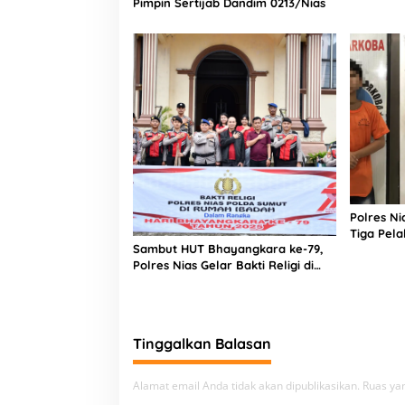
Pimpin Sertijab Dandim 0213/Nias
Polres N
Tiga Pela
Sambut HUT Bhayangkara ke-79,
Narkoba
Polres Nias Gelar Bakti Religi di
Tiga Rumah Ibadah
Tinggalkan Balasan
Alamat email Anda tidak akan dipublikasikan.
Ruas yan