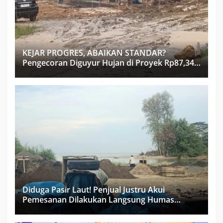
KEJAR PROGRES, ABAIKAN STANDAR?
Pengecoran Diguyur Hujan di Proyek Rp87,34
Miliar Sukma Nias, Konsultan, Pengawas dan
PPK Bungkam
Diduga Pasir Laut! Penjual Justru Akui
Pemesanan Dilakukan Langsung Humas
Proyek Sukma