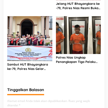
Jelang HUT Bhayangkara ke
Logistik Polres Nias di Rumah
-79, Polres Nias Resmi Buka
Sakit
Turnamen Olahraga
Polres Nias Ungkap
Penangkapan Tiga Pelaku
Sambut HUT Bhayangkara
Terduga Jaringan Narkoba
ke-79, Polres Nias Gelar
Bakti Religi di Tiga Rumah
Ibadah
Tinggalkan Balasan
Alamat email Anda tidak akan dipublikasikan.
Ruas yang wajib
ditandai
*