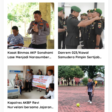
Selatan
Bagikan 1.000 Dus Kopi
Fresco untuk Warga di
Tengah Sulitnya Ekonomi
Kasat Binmas AKP Sonahami
Danrem 023/Kawal
Lase Menjadi Narasumber
Samudera Pimpin Sertijab
Sekaligus Mengikuti
Dandim 0213/Nias
Persekutuan Doa
Kapolres AKBP Revi
Nurvelani bersama Jajaran
Kunjungi Kepala Bagian