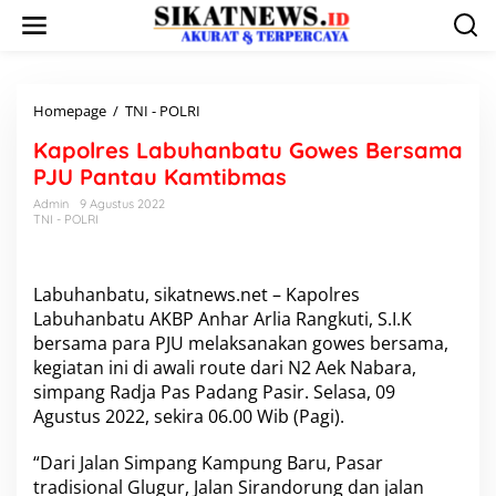
L
e
w
a
t
i
Homepage
/
TNI - POLRI
K
k
a
Kapolres Labuhanbatu Gowes Bersama
e
p
k
o
PJU Pantau Kamtibmas
o
l
Admin
9 Agustus 2022
n
r
TNI - POLRI
t
e
e
s
n
L
a
Labuhanbatu, sikatnews.net – Kapolres
b
Labuhanbatu AKBP Anhar Arlia Rangkuti, S.I.K
u
bersama para PJU melaksanakan gowes bersama,
h
kegiatan ini di awali route dari N2 Aek Nabara,
a
simpang Radja Pas Padang Pasir. Selasa, 09
n
b
Agustus 2022, sekira 06.00 Wib (Pagi).
a
t
“Dari Jalan Simpang Kampung Baru, Pasar
u
tradisional Glugur, Jalan Sirandorung dan jalan
G