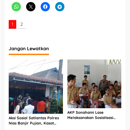
b
m
a
s
1
2
Jangan Lewatkan
AKP Sonahami Lase
Melaksanakan Sosialisasi
Aksi Sosial Satlantas Polres
Kepada Anak SMA Bintang
Nias Banjir Pujian, Kasat
Laut Teluk Dalam Nias
Lantas Ovaroni Zendrato