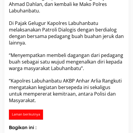
Ahmad Dahlan, dan kembali ke Mako Polres
o
w
Labuhanbatu.
e
s
Di Pajak Gelugur Kapolres Labuhanbatu
B
melaksanakan Patroli Dialogis dengan berdialog
e
dengan bersama pedagang buah buahan jeruk dan
r
s
lainnya.
a
m
“Menyempatkan membeli dagangan dari pedagang
a
buah sebagai satu wujud mengenalkan diri kepada
P
warga masyarakat Labuhanbatu”.
J
U
P
“Kapolres Labuhanbatu AKBP Anhar Arlia Rangkuti
a
mengatakan kegiatan bersepeda ini sekaligus
n
untuk mempererat kemitraan, antara Polisi dan
t
Masyarakat.
a
u
K
Laman berikutnya
a
m
t
Bagikan ini :
i