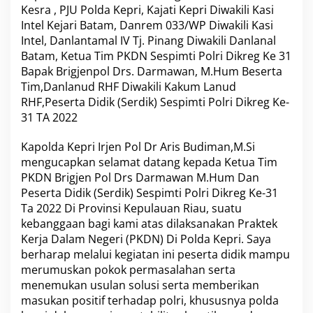
Kesra , PJU Polda Kepri, Kajati Kepri Diwakili Kasi
m
P
Intel Kejari Batam, Danrem 033/WP Diwakili Kasi
K
Intel, Danlantamal IV Tj. Pinang Diwakili Danlanal
D
Batam, Ketua Tim PKDN Sespimti Polri Dikreg Ke 31
N
Bapak Brigjenpol Drs. Darmawan, M.Hum Beserta
S
e
Tim,Danlanud RHF Diwakili Kakum Lanud
s
RHF,Peserta Didik (Serdik) Sespimti Polri Dikreg Ke-
p
31 TA 2022
i
m
Kapolda Kepri Irjen Pol Dr Aris Budiman,M.Si
t
i
mengucapkan selamat datang kepada Ketua Tim
P
PKDN Brigjen Pol Drs Darmawan M.Hum Dan
o
Peserta Didik (Serdik) Sespimti Polri Dikreg Ke-31
l
Ta 2022 Di Provinsi Kepulauan Riau, suatu
r
kebanggaan bagi kami atas dilaksanakan Praktek
i
D
Kerja Dalam Negeri (PKDN) Di Polda Kepri. Saya
i
berharap melalui kegiatan ini peserta didik mampu
k
merumuskan pokok permasalahan serta
r
menemukan usulan solusi serta memberikan
e
g
masukan positif terhadap polri, khususnya polda
K