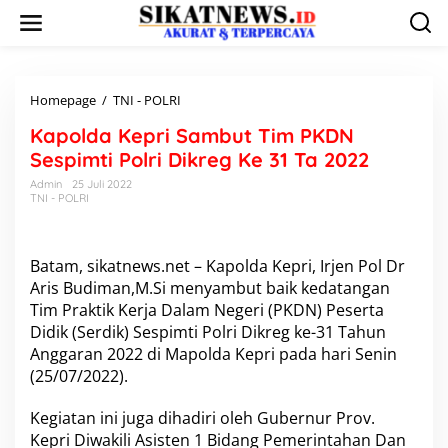
L
e
w
a
t
i
Homepage
/
TNI - POLRI
K
k
a
Kapolda Kepri Sambut Tim PKDN
e
p
k
o
Sespimti Polri Dikreg Ke 31 Ta 2022
o
l
Admin
25 Juli 2022
n
d
TNI - POLRI
t
a
e
K
n
e
p
Batam, sikatnews.net – Kapolda Kepri, Irjen Pol Dr
r
Aris Budiman,M.Si menyambut baik kedatangan
i
Tim Praktik Kerja Dalam Negeri (PKDN) Peserta
S
Didik (Serdik) Sespimti Polri Dikreg ke-31 Tahun
a
Anggaran 2022 di Mapolda Kepri pada hari Senin
m
b
(25/07/2022).
u
t
Kegiatan ini juga dihadiri oleh Gubernur Prov.
T
Kepri Diwakili Asisten 1 Bidang Pemerintahan Dan
i