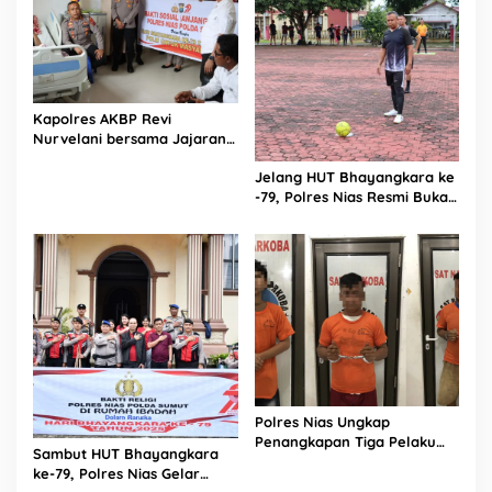
Kapolres AKBP Revi
Nurvelani bersama Jajaran
Kunjungi Kepala Bagian
Jelang HUT Bhayangkara ke
Logistik Polres Nias di Rumah
-79, Polres Nias Resmi Buka
Sakit
Turnamen Olahraga
Polres Nias Ungkap
Penangkapan Tiga Pelaku
Sambut HUT Bhayangkara
Terduga Jaringan Narkoba
ke-79, Polres Nias Gelar