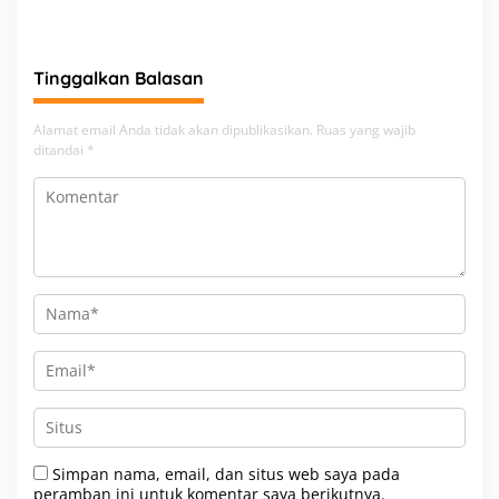
Bakti Religi di Tiga Rumah
Ibadah
Tinggalkan Balasan
Alamat email Anda tidak akan dipublikasikan.
Ruas yang wajib
ditandai
*
Simpan nama, email, dan situs web saya pada
peramban ini untuk komentar saya berikutnya.