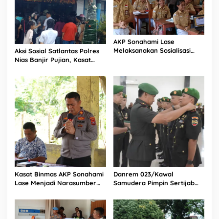
AKP Sonahami Lase
Melaksanakan Sosialisasi
Aksi Sosial Satlantas Polres
Kepada Anak SMA Bintang
Nias Banjir Pujian, Kasat
Laut Teluk Dalam Nias
Lantas Ovaroni Zendrato
Selatan
Bagikan 1.000 Dus Kopi
Fresco untuk Warga di
Tengah Sulitnya Ekonomi
Kasat Binmas AKP Sonahami
Danrem 023/Kawal
Lase Menjadi Narasumber
Samudera Pimpin Sertijab
Sekaligus Mengikuti
Dandim 0213/Nias
Persekutuan Doa