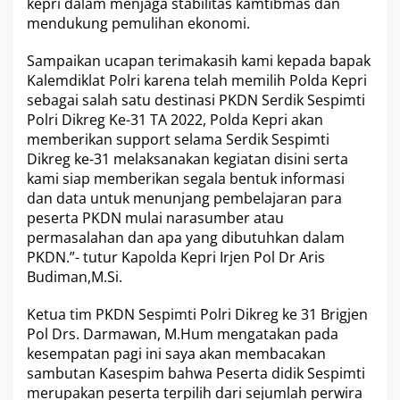
kepri dalam menjaga stabilitas kamtibmas dan
e
mendukung pemulihan ekonomi.
3
1
Sampaikan ucapan terimakasih kami kepada bapak
T
a
Kalemdiklat Polri karena telah memilih Polda Kepri
2
sebagai salah satu destinasi PKDN Serdik Sespimti
0
Polri Dikreg Ke-31 TA 2022, Polda Kepri akan
2
memberikan support selama Serdik Sespimti
2
Dikreg ke-31 melaksanakan kegiatan disini serta
kami siap memberikan segala bentuk informasi
dan data untuk menunjang pembelajaran para
peserta PKDN mulai narasumber atau
permasalahan dan apa yang dibutuhkan dalam
PKDN.”- tutur Kapolda Kepri Irjen Pol Dr Aris
Budiman,M.Si.
Ketua tim PKDN Sespimti Polri Dikreg ke 31 Brigjen
Pol Drs. Darmawan, M.Hum mengatakan pada
kesempatan pagi ini saya akan membacakan
sambutan Kasespim bahwa Peserta didik Sespimti
merupakan peserta terpilih dari sejumlah perwira