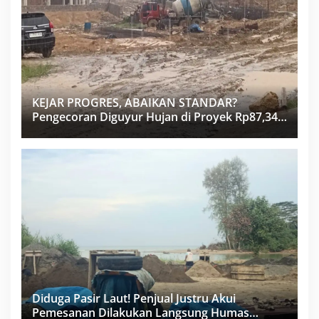
KEJAR PROGRES, ABAIKAN STANDAR?
Pengecoran Diguyur Hujan di Proyek Rp87,34
Miliar Sukma Nias, Konsultan, Pengawas dan
PPK Bungkam
Diduga Pasir Laut! Penjual Justru Akui
Pemesanan Dilakukan Langsung Humas