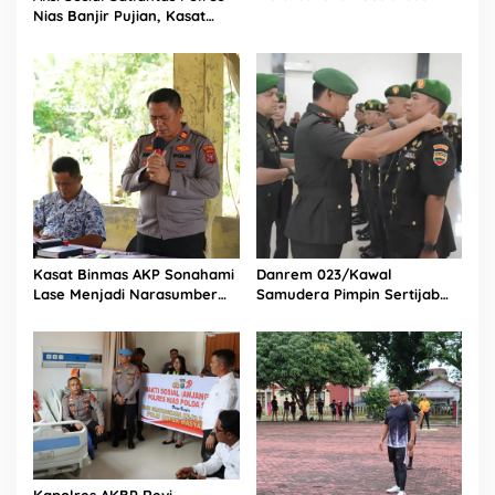
Kepada Anak SMA Bintang
Nias Banjir Pujian, Kasat
Laut Teluk Dalam Nias
Lantas Ovaroni Zendrato
Selatan
Bagikan 1.000 Dus Kopi
Fresco untuk Warga di
Tengah Sulitnya Ekonomi
Kasat Binmas AKP Sonahami
Danrem 023/Kawal
Lase Menjadi Narasumber
Samudera Pimpin Sertijab
Sekaligus Mengikuti
Dandim 0213/Nias
Persekutuan Doa