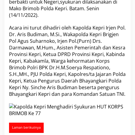
berbakti untuk Negeri,syukuran dilaksanakan di
r
Mako Brimob Polda Kepri. Batam. Senin
i
(14/11/2022).
S
y
u
Acara ini turut dihadiri oleh Kapolda Kepri Irjen Pol.
k
Dr. Aris Budiman, M.Si., Wakapolda Kepri Brigjen
u
Pol Agus Suharnoko, Irjen Pol.(Purn) Drs.
r
Darmawan, M.Hum., Asisten Pemerintah dan Kesra
a
n
Provinsi Kepri, Ketua DPRD Provinsi Kepri, Kabinda
H
Kepri, Kabakamla, Warga kehormatan Korps
U
Brimob Polri BPK Dr.H.M.Soerya Respationo,
T
S.H.,MH., PJU Polda Kepri, Kapolres/ta Jajaran Polda
K
O
Kepri, Ketua Pengurus Daerah Bhayangkari Polda
R
Kepri Ny. Sinche Aris Budiman beserta pengurus
P
Bhayangkari Kepri dan para Komandan Satuan TNI.
S
B
R
I
M
O
Laman berikutnya
B
K