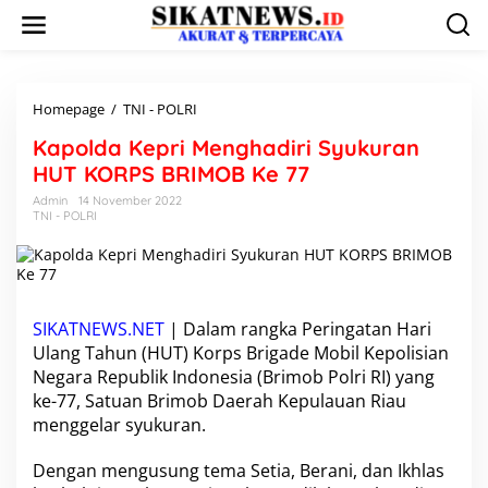
L
e
w
a
t
i
Homepage
/
TNI - POLRI
K
k
a
Kapolda Kepri Menghadiri Syukuran
e
p
k
o
HUT KORPS BRIMOB Ke 77
o
l
Admin
14 November 2022
n
d
TNI - POLRI
t
a
e
K
n
e
p
r
i
SIKATNEWS.NET
| Dalam rangka Peringatan Hari
M
Ulang Tahun (HUT) Korps Brigade Mobil Kepolisian
e
Negara Republik Indonesia (Brimob Polri RI) yang
n
ke-77, Satuan Brimob Daerah Kepulauan Riau
g
menggelar syukuran.
h
a
d
Dengan mengusung tema Setia, Berani, dan Ikhlas
i