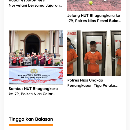
Kapolres AKBP Revi
Nurvelani bersama Jajaran
Kunjungi Kepala Bagian
Jelang HUT Bhayangkara ke
Logistik Polres Nias di Rumah
-79, Polres Nias Resmi Buka
Sakit
Turnamen Olahraga
Polres Nias Ungkap
Penangkapan Tiga Pelaku
Sambut HUT Bhayangkara
Terduga Jaringan Narkoba
ke-79, Polres Nias Gelar
Bakti Religi di Tiga Rumah
Ibadah
Tinggalkan Balasan