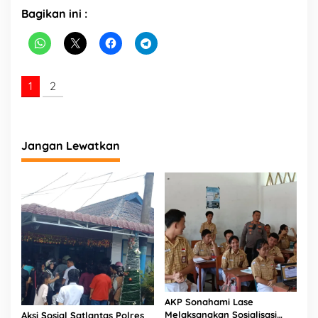
e
Bagikan ini :
7
7
1
2
Jangan Lewatkan
AKP Sonahami Lase
Melaksanakan Sosialisasi
Aksi Sosial Satlantas Polres