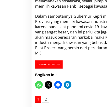
melaksanakan sosialisasi, selaku pimpi
d
memilih kawasan Panbil sebagai kawasa
u
s
t
Dalam sambutannya Gubernur Kepri men
r
Provinsi yang memiliki kawasan industri
i
karena pada saat pandemi covid 19, ka
P
yang sangat besar, dan ini perlu kita 
a
n
akan masuk peredaran narkoba, maka K
b
industri menjadi kawasan yang bebas da
i
Pilot Project yang bersih dari peredar
l
M.E.
B
e
r
Laman berikutnya
s
i
Bagikan ini :
n
a
r
1
2