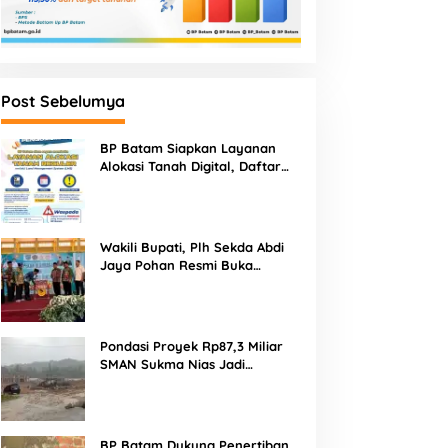
Post Sebelumya
BP Batam Siapkan Layanan
Alokasi Tanah Digital, Daftar
Lokasi Mulai Tersedia 11 Agustus
2026
Wakili Bupati, Plh Sekda Abdi
Jaya Pohan Resmi Buka
Porsadin VII Kabupaten
Labuhanbatu
Pondasi Proyek Rp87,3 Miliar
SMAN Sukma Nias Jadi
Sorotan: Dugaan Bore Pile
Dicor Saat Hujan, Konsultan
dan PPK Bungkam
BP Batam Dukung Penertiban