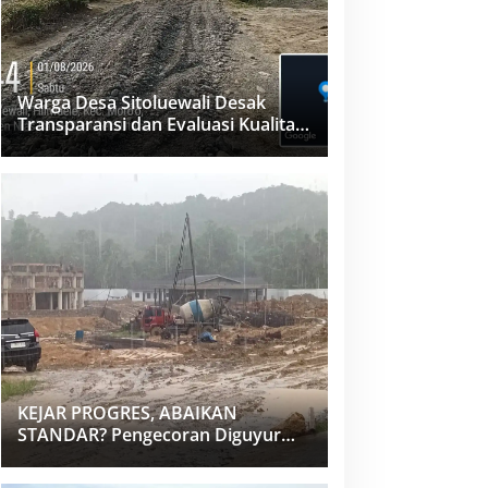
Warga Desa Sitoluewali Desak
Transparansi dan Evaluasi Kualitas
Proyek Jalan, Diduga Minim
Informasi
KEJAR PROGRES, ABAIKAN
STANDAR? Pengecoran Diguyur
Hujan di Proyek Rp87,34 Miliar
Sukma Nias, Konsultan, Pengawas