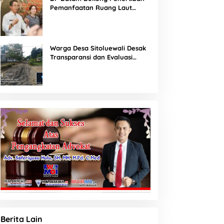
Pemanfaatan Ruang Laut
Sesuai Ketentuan Peraturan
Perundang-undangan
Warga Desa Sitoluewali Desak
Transparansi dan Evaluasi
Kualitas Proyek Jalan, Diduga
Minim Informasi
Berita Lain