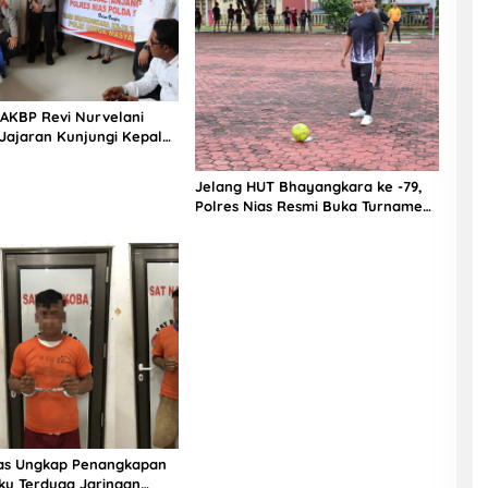
 AKBP Revi Nurvelani
Jajaran Kunjungi Kepala
gistik Polres Nias di
kit
Jelang HUT Bhayangkara ke -79,
Polres Nias Resmi Buka Turnamen
Olahraga
ias Ungkap Penangkapan
ku Terduga Jaringan