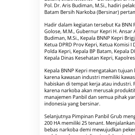
i
Pol. Dr. Aris Budiman, M.Si., hadiri pe
H
Batam Bersih Narkoba (Bersinar) pertama
a
d
i
Hadir dalam kegiatan tersebut Ka BNN RI
r
Golose, M.M., Gubernur Kepri H. Ansar Ah
i
Budiman, M.Si., Kepala BNNP Kepri Brig
L
Ketua DPRD Prov Kepri, Ketua Komisi I 
a
u
Polda Kepri, Kepala BP Batam, Kepala D
n
Kepala Dinas Kesehatan Kepri, Kapolres
c
h
Kepala BNNP Kepri mengatakan tujuan ka
i
karena kawasan industri memiliki kawasa
n
g
habiskan di tempat kerja atau industri
K
karena narkoba akan merusak produktif
a
manajemen Panbil dan semua pihak ya
w
indonesia yang bersinar.
a
s
a
Selanjutnya Pimpinan Panbil Grub men
n
200 HA memiliki 25 tenant. Menjalanka
I
bebas narkoba demi mewujudkan pekerj
n