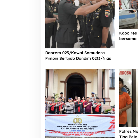
Kapolres
bersama 
Bagian Lo
Rumah Sa
Danrem 023/Kawal Samudera
Pimpin Sertijab Dandim 0213/Nias
Polres N
Tiga Pela