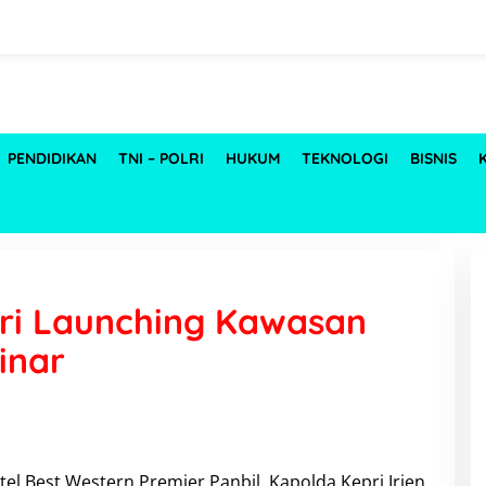
PENDIDIKAN
TNI – POLRI
HUKUM
TEKNOLOGI
BISNIS
iri Launching Kawasan
inar
el Best Western Premier Panbil, Kapolda Kepri Irjen