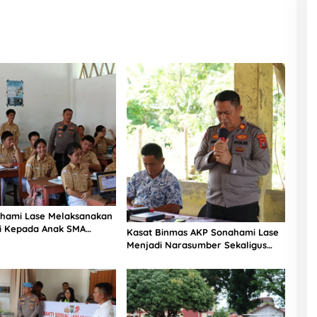
hami Lase Melaksanakan
si Kepada Anak SMA
Kasat Binmas AKP Sonahami Lase
aut Teluk Dalam Nias
Menjadi Narasumber Sekaligus
Mengikuti Persekutuan Doa