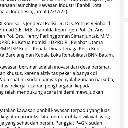
laksanaan launching Kawasan Industri Panbil Kota
 di Indonesia, Jumat (22/7/22).
 Komisaris Jenderal Polisi Dr. Drs. Petrus Reinhard
mad S.E., M.E., Kapolda Kepri Irjen Pol. Dr. Aris
jen Pol. Drs. Henry Parlinggoman Simanjuntak, M.M.,
DPRD RI, Ketua Komisi II DPRD RI, Pejabat Utama
PM PTSP Kepri, Kepala Dinas Tenaga Kerja Kepri,
ta Barelang dan Kepala Loka Rehabilitasi BNN Batam.
wasan bersinar adalah inovasi dari desa bersinar,
n khusus, karena aktivitas pekerja banyak di
. Pada saat ini sudah banyak penyalahgunaan narkoba,
itas pekerja. ucapan penghargaan kepada
ng telah mendukung acara ini demi mewujudkan
gatakan kawasan panbil kawasan terpadu yang luas
n kegiatan produksi kita membutuhkan wilayah yang
a yang sehat dan bersih. Penggiat P4GN sudah