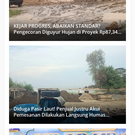
KEJAR PROGRES, ABAIKAN STANDAR?
Pengecoran Diguyur Hujan di Proyek Rp87,34
Miliar Sukma Nias, Konsultan, Pengawas dan
PPK Bungkam
Diduga Pasir Laut! Penjual Justru Akui
Pemesanan Dilakukan Langsung Humas
Proyek Sukma