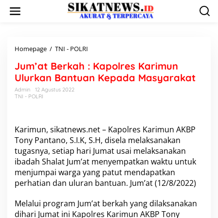
L
e
w
a
t
i
Homepage
/
TNI - POLRI
J
k
u
Jum’at Berkah : Kapolres Karimun
e
m
k
’
Ulurkan Bantuan Kepada Masyarakat
o
a
Admin
12 Agustus 2022
n
t
TNI - POLRI
t
B
e
e
n
r
k
Karimun, sikatnews.net – Kapolres Karimun AKBP
a
Tony Pantano, S.I.K, S.H, disela melaksanakan
h
tugasnya, setiap hari Jumat usai melaksanakan
:
ibadah Shalat Jum’at menyempatkan waktu untuk
K
menjumpai warga yang patut mendapatkan
a
p
perhatian dan uluran bantuan. Jum’at (12/8/2022)
o
l
Melalui program Jum’at berkah yang dilaksanakan
r
dihari Jumat ini Kapolres Karimun AKBP Tony
e