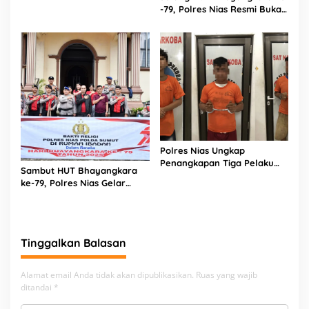
-79, Polres Nias Resmi Buka
Sakit
Turnamen Olahraga
Polres Nias Ungkap
Penangkapan Tiga Pelaku
Sambut HUT Bhayangkara
Terduga Jaringan Narkoba
ke-79, Polres Nias Gelar
Bakti Religi di Tiga Rumah
Ibadah
Tinggalkan Balasan
Alamat email Anda tidak akan dipublikasikan.
Ruas yang wajib
ditandai
*