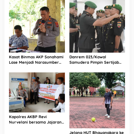
Fresco untuk Warga di
Tengah Sulitnya Ekonomi
Kasat Binmas AKP Sonahami
Danrem 023/Kawal
Lase Menjadi Narasumber
Samudera Pimpin Sertijab
Sekaligus Mengikuti
Dandim 0213/Nias
Persekutuan Doa
Kapolres AKBP Revi
Nurvelani bersama Jajaran
Kunjungi Kepala Bagian
Jelang HUT Bhayangkara ke
Logistik Polres Nias di Rumah