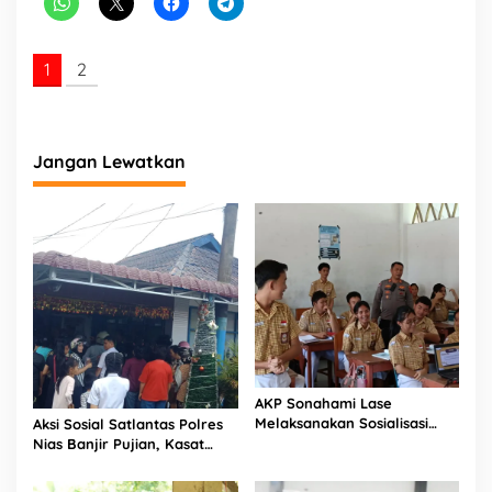
a
d
a
1
2
M
a
s
y
a
Jangan Lewatkan
r
a
k
a
t
AKP Sonahami Lase
Melaksanakan Sosialisasi
Aksi Sosial Satlantas Polres
Kepada Anak SMA Bintang
Nias Banjir Pujian, Kasat
Laut Teluk Dalam Nias
Lantas Ovaroni Zendrato
Selatan
Bagikan 1.000 Dus Kopi