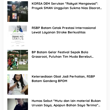
KORSA DEM Serukan “Rakyat Mengawasi”:
Proyek SMAN Unggulan Sukma Nias Disorot,
Konsultan dan PPK Diminta Hadir di Aksi
Damai
RSBP Batam Cetak Prestasi Internasional
Lewat Layanan Stroke Berkualitas
BP Batam Gelar Festival Sepak Bola
Grassroot, Puluhan Tim Muda Berebut
Talenta Terbaik
Ketersediaan Obat Jadi Perhatian, RSBP
Batam Gandeng BPOM
Humas Sebut “Mutu dan Izin material Bukan
Urusan Saya, Apapun Bahan Saya Terima”
Tuai Kecaman Dari Masyarakat