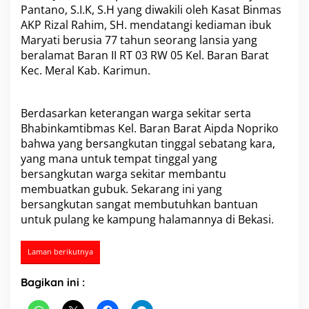
Pantano, S.I.K, S.H yang diwakili oleh Kasat Binmas
s
K
AKP Rizal Rahim, SH. mendatangi kediaman ibuk
a
Maryati berusia 77 tahun seorang lansia yang
r
beralamat Baran II RT 03 RW 05 Kel. Baran Barat
i
Kec. Meral Kab. Karimun.
m
u
n
U
Berdasarkan keterangan warga sekitar serta
l
Bhabinkamtibmas Kel. Baran Barat Aipda Nopriko
u
bahwa yang bersangkutan tinggal sebatang kara,
r
yang mana untuk tempat tinggal yang
k
a
bersangkutan warga sekitar membantu
n
membuatkan gubuk. Sekarang ini yang
B
bersangkutan sangat membutuhkan bantuan
a
untuk pulang ke kampung halamannya di Bekasi.
n
t
u
Laman berikutnya
a
n
Bagikan ini :
K
e
p