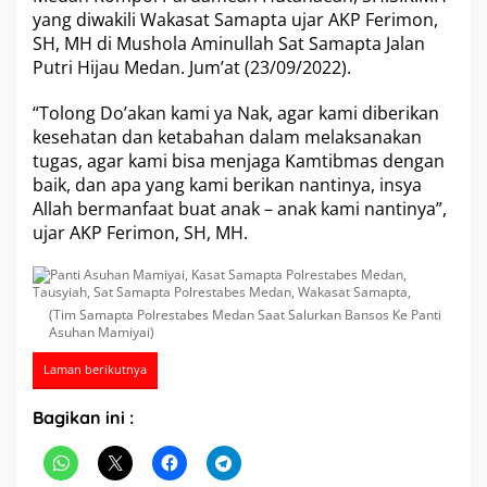
a
yang diwakili
Wakasat Samapta
ujar AKP Ferimon,
s
SH, MH di Mushola Aminullah Sat Samapta Jalan
a
Putri Hijau Medan. Jum’at (23/09/2022).
t
S
“Tolong Do’akan kami ya Nak, agar kami diberikan
a
m
kesehatan dan ketabahan dalam melaksanakan
a
tugas, agar kami bisa menjaga Kamtibmas dengan
p
baik, dan apa yang kami berikan nantinya, insya
t
Allah bermanfaat buat anak – anak kami nantinya”,
a
P
ujar AKP Ferimon, SH, MH.
o
l
r
e
(Tim Samapta Polrestabes Medan Saat Salurkan Bansos Ke Panti
s
Asuhan Mamiyai)
t
a
Laman berikutnya
b
e
Bagikan ini :
s
M
e
d