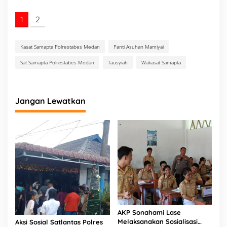
a
n
1
2
S
a
a
Kasat Samapta Polrestabes Medan
Panti Asuhan Mamiyai
t
S
Sat Samapta Polrestabes Medan
Tausyiah
Wakasat Samapta
a
l
u
r
Jangan Lewatkan
k
a
n
B
a
n
s
o
s
K
e
P
AKP Sonahami Lase
a
Melaksanakan Sosialisasi
Aksi Sosial Satlantas Polres
n