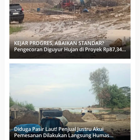
KEJAR PROGRES, ABAIKAN STANDAR?
Pengecoran Diguyur Hujan di Proyek Rp87,34
Miliar Sukma Nias, Konsultan, Pengawas dan
PPK Bungkam
Diduga Pasir Laut! Penjual Justru Akui
Pemesanan Dilakukan Langsung Humas