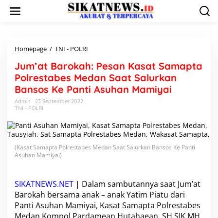
L
e
w
a
t
i
Homepage
/
TNI - POLRI
J
k
u
Jum’at Barokah: Pesan Kasat Samapta
e
m
k
'
Polrestabes Medan Saat Salurkan
o
a
Bansos Ke Panti Asuhan Mamiyai
n
t
t
B
Admin
23 September 2022
e
TNI - POLRI
a
n
r
o
k
a
(Kasat Samapta Polrestabes Medan Saat Salurkan Bansos Ke Panti
h
Asuhan Mamiyai)
:
P
e
SIKATNEWS.NET
| Dalam sambutannya saat Jum’at
s
Barokah bersama anak – anak Yatim Piatu dari
a
Panti Asuhan Mamiyai
,
Kasat Samapta Polrestabes
n
Medan
Kompol Pardamean Hutahaean, SH.SIK.MH
K