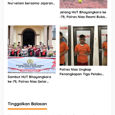
Nurvelani bersama Jajaran
Kunjungi Kepala Bagian
Jelang HUT Bhayangkara ke
Logistik Polres Nias di Rumah
-79, Polres Nias Resmi Buka
Sakit
Turnamen Olahraga
Polres Nias Ungkap
Penangkapan Tiga Pelaku
Sambut HUT Bhayangkara
Terduga Jaringan Narkoba
ke-79, Polres Nias Gelar
Bakti Religi di Tiga Rumah
Ibadah
Tinggalkan Balasan