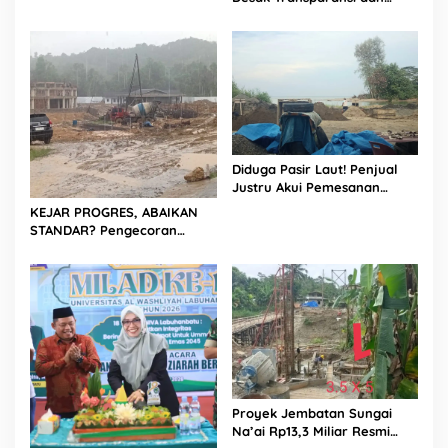
Labuhanbatu
Evaluasi Kualitas Proyek
Jalan, Diduga Minim
Informasi
Diduga Pasir Laut! Penjual
Justru Akui Pemesanan
Dilakukan Langsung Humas
KEJAR PROGRES, ABAIKAN
Proyek Sukma
STANDAR? Pengecoran
Diguyur Hujan di Proyek
Rp87,34 Miliar Sukma Nias,
Konsultan, Pengawas dan
PPK Bungkam
Proyek Jembatan Sungai
Na’ai Rp13,3 Miliar Resmi