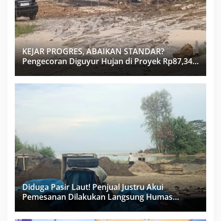
KEJAR PROGRES, ABAIKAN STANDAR?
Pengecoran Diguyur Hujan di Proyek Rp87,34
Miliar Sukma Nias, Konsultan, Pengawas dan
PPK Bungkam
Diduga Pasir Laut! Penjual Justru Akui
Pemesanan Dilakukan Langsung Humas
Proyek Sukma