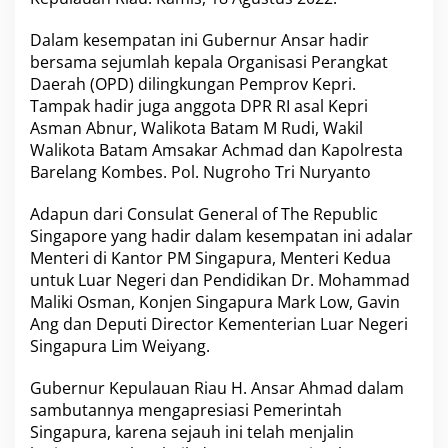
n
K
Dalam kesempatan ini Gubernur Ansar hadir
o
bersama sejumlah kepala Organisasi Perangkat
m
Daerah (OPD) dilingkungan Pemprov Kepri.
i
t
Tampak hadir juga anggota DPR RI asal Kepri
m
Asman Abnur, Walikota Batam M Rudi, Wakil
e
Walikota Batam Amsakar Achmad dan Kapolresta
n
Barelang Kombes. Pol. Nugroho Tri Nuryanto
M
e
m
Adapun dari Consulat General of The Republic
p
Singapore yang hadir dalam kesempatan ini adalar
e
Menteri di Kantor PM Singapura, Menteri Kedua
r
untuk Luar Negeri dan Pendidikan Dr. Mohammad
k
Maliki Osman, Konjen Singapura Mark Low, Gavin
u
a
Ang dan Deputi Director Kementerian Luar Negeri
t
Singapura Lim Weiyang.
K
e
Gubernur Kepulauan Riau H. Ansar Ahmad dalam
r
sambutannya mengapresiasi Pemerintah
j
a
Singapura, karena sejauh ini telah menjalin
s