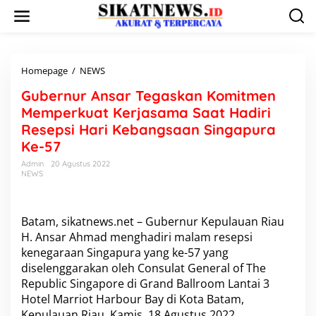
L
e
w
a
t
i
Homepage
/
NEWS
G
k
u
Gubernur Ansar Tegaskan Komitmen
e
b
k
e
Memperkuat Kerjasama Saat Hadiri
o
r
Resepsi Hari Kebangsaan Singapura
n
n
Ke-57
t
u
e
r
Admin
20 Agustus 2022
n
A
NEWS
n
s
a
Batam, sikatnews.net – Gubernur Kepulauan Riau
r
H. Ansar Ahmad menghadiri malam resepsi
T
e
kenegaraan Singapura yang ke-57 yang
g
diselenggarakan oleh Consulat General of The
a
Republic Singapore di Grand Ballroom Lantai 3
s
Hotel Marriot Harbour Bay di Kota Batam,
k
a
Kepulauan Riau. Kamis, 18 Agustus 2022.