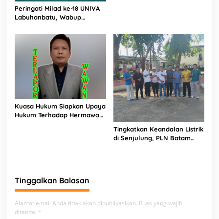
Dilaporkan ke APH, LSM
Peringati Milad ke-18 UNIVA
PIJAR Keadilan Ungkap
Labuhanbatu, Wabup
Dugaan Penyimpangan
Dorong Penguatan SDM
Rp2,68 Miliar
Unggul Menuju Indonesia
Emas 2045
Kuasa Hukum Siapkan Upaya
Hukum Terhadap Hermawan
Amir Asal Bandung
Tingkatkan Keandalan Listrik
di Senjulung, PLN Batam
Percepat Pembangunan
Gardu Baru Dalam Upaya
Pengamanan Peningkatan
Beban
Tinggalkan Balasan
Alamat email Anda tidak akan dipublikasikan.
Ruas yang wajib
ditandai
*