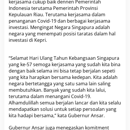
kerjasama cukup baik dennen Pemerintah
a
Indonesia terutama Pemerintah Provinsi
m
Kepulauan Riau. Terutama kerjasama dalam
a
S
penanganan Covid-19 dan berbagai kerjasama
a
investasi. Mengingat Negara Singapura adalah
a
negara yang menempati posisi taratas dalam hal
t
investasi di Kepri.
H
a
d
i
“Selamat Hari Ulang Tahun Kebangsaan Singapura
r
yang ke-57 semoga kerjasama yang sudah kita bina
i
dengan baik selama ini bisa tetap berjalan sepeti
R
yang kita harapkan bersama kedepan. Kita adalah
e
s
negara bertetangga yang satu sama lain saling
e
membutuhkan. Banyak yang sudah kita lalui,
p
terutama dalam menangani Covid-19.
s
Alhamdulillah semua berjalan lancar dan kita selalu
i
mendapatkan solusi untuk setiap persoalan yang
H
a
kita hadapi bersama,” kata Gubernur Ansar.
r
i
Gubernur Ansar juga menegaskan komitment
K