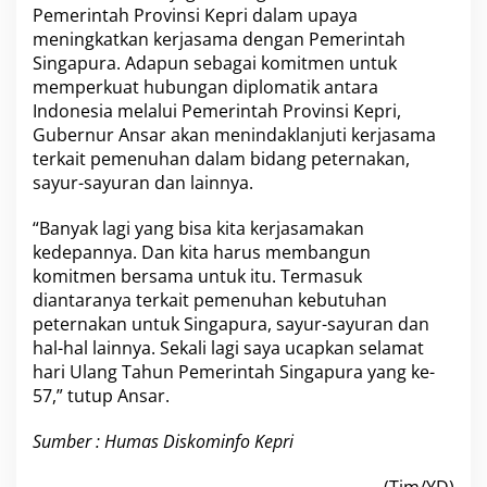
Pemerintah Provinsi Kepri dalam upaya
e
meningkatkan kerjasama dengan Pemerintah
b
a
Singapura. Adapun sebagai komitmen untuk
n
memperkuat hubungan diplomatik antara
g
Indonesia melalui Pemerintah Provinsi Kepri,
s
Gubernur Ansar akan menindaklanjuti kerjasama
a
a
terkait pemenuhan dalam bidang peternakan,
n
sayur-sayuran dan lainnya.
S
i
“Banyak lagi yang bisa kita kerjasamakan
n
kedepannya. Dan kita harus membangun
g
a
komitmen bersama untuk itu. Termasuk
p
diantaranya terkait pemenuhan kebutuhan
u
peternakan untuk Singapura, sayur-sayuran dan
r
hal-hal lainnya. Sekali lagi saya ucapkan selamat
a
hari Ulang Tahun Pemerintah Singapura yang ke-
K
e
57,” tutup Ansar.
-
5
Sumber : Humas Diskominfo Kepri
7