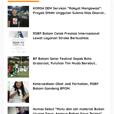
KORSA DEM Serukan “Rakyat Mengawasi”:
Proyek SMAN Unggulan Sukma Nias Disorot,
Konsultan dan PPK Diminta Hadir di Aksi
Damai
RSBP Batam Cetak Prestasi Internasional
Lewat Layanan Stroke Berkualitas
BP Batam Gelar Festival Sepak Bola
Grassroot, Puluhan Tim Muda Berebut
Talenta Terbaik
Ketersediaan Obat Jadi Perhatian, RSBP
Batam Gandeng BPOM
Humas Sebut “Mutu dan Izin material Bukan
Urusan Saya, Apapun Bahan Saya Terima”