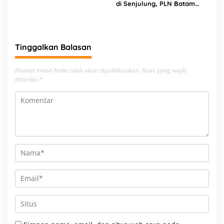
di Senjulung, PLN Batam
Percepat Pembangunan
Gardu Baru Dalam Upaya
Pengamanan Peningkatan
Beban
Tinggalkan Balasan
Alamat email Anda tidak akan dipublikasikan.
Ruas yang wajib
ditandai
*