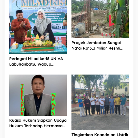
Konsultan, Pengawas dan
PPK Bungkam
Proyek Jembatan Sungai
Na’ai Rp13,3 Miliar Resmi
Dilaporkan ke APH, LSM
Peringati Milad ke-18 UNIVA
PIJAR Keadilan Ungkap
Labuhanbatu, Wabup
Dugaan Penyimpangan
Dorong Penguatan SDM
Rp2,68 Miliar
Unggul Menuju Indonesia
Emas 2045
Kuasa Hukum Siapkan Upaya
Hukum Terhadap Hermawan
Amir Asal Bandung
Tingkatkan Keandalan Listrik