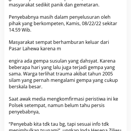
p
masyarakat sedikit panik dan gemetaran.
u
l
Penyebabnya masih dalam penyelusuran oleh
a
pihak yang berkompeten, Kamis, 08/22/22 sekitar
u
14.59 Wib.
a
n
N
Masyarakat sempat berhamburan keluar dari
i
Pasar Lahewa karena m
a
s
engira ada gempa susulan yang dahsyat. Karena
,
beberapa hari yang lalu juga terjadi gempa yang
B
e
sama. Warga terlihat trauma akibat tahun 2005
r
silam yang pernah mengalami gempa yang cukup
i
berskala besar.
k
u
Saat awak media mengkomfirmasi peristiwa ini ke
t
K
Polsek setempat, namun belum tahu persis
e
penyebabnya,
k
u
“Penyebab kita tdk tau bg, tapi sesuai info tdk
a
menimbulkan tsunami”, ungkap Ipda Hesena Ziliwu
t