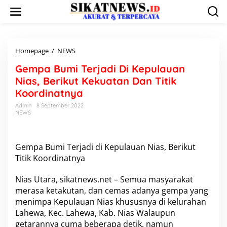
L
e
w
a
t
i
Homepage
/
NEWS
G
k
e
Gempa Bumi Terjadi Di Kepulauan
e
m
k
p
Nias, Berikut Kekuatan Dan Titik
o
a
Koordinatnya
n
B
t
u
Admin
8 September 2022
e
NEWS
m
n
i
T
e
Gempa Bumi Terjadi di Kepulauan Nias, Berikut
r
Titik Koordinatnya
j
a
Nias Utara, sikatnews.net – Semua masyarakat
d
i
merasa ketakutan, dan cemas adanya gempa yang
D
menimpa Kepulauan Nias khususnya di kelurahan
i
Lahewa, Kec. Lahewa, Kab. Nias Walaupun
K
getarannya cuma beberapa detik, namun
e