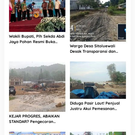
Wakili Bupati, Plh Sekda Abdi
Jaya Pohan Resmi Buka
Warga Desa Sitoluewali
Porsadin VII Kabupaten
Desak Transparansi dan
Labuhanbatu
Evaluasi Kualitas Proyek
Jalan, Diduga Minim
Informasi
Diduga Pasir Laut! Penjual
Justru Akui Pemesanan
Dilakukan Langsung Humas
KEJAR PROGRES, ABAIKAN
Proyek Sukma
STANDAR? Pengecoran
Diguyur Hujan di Proyek
Rp87,34 Miliar Sukma Nias,