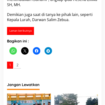
a
SH, MH.
n
D
Demikian juga saat di tanya ke pihak lain, seperti
a
Kepala Lurah, Darwan Salim Zebua.
n
T
i
Laman berikutnya
t
i
Bagikan ini :
k
K
o
o
r
d
1
2
i
n
a
t
n
Jangan Lewatkan
y
a