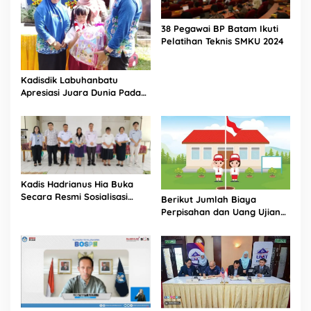
38 Pegawai BP Batam Ikuti
Pelatihan Teknis SMKU 2024
Kadisdik Labuhanbatu
Apresiasi Juara Dunia Pada
Peringatan HAN ke-42
Kadis Hadrianus Hia Buka
Secara Resmi Sosialisasi
Berikut Jumlah Biaya
BOSP Paud T. A 2024
Perpisahan dan Uang Ujian
SD 12 Sei Pelunggut Kota
Batam