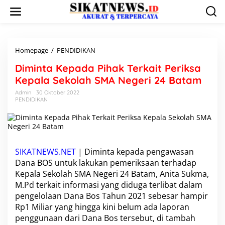
L
e
w
a
t
i
Homepage
/
PENDIDIKAN
D
k
i
Diminta Kepada Pihak Terkait Periksa
e
m
k
i
Kepala Sekolah SMA Negeri 24 Batam
o
n
Admin
30 Oktober 2022
n
t
PENDIDIKAN
t
a
e
K
n
e
p
a
d
SIKATNEWS.NET
| Diminta kepada pengawasan
a
Dana BOS untuk lakukan pemeriksaan terhadap
P
Kepala Sekolah
SMA Negeri 24 Batam
,
Anita Sukma,
i
M.Pd
terkait informasi yang diduga terlibat dalam
h
pengelolaan Dana Bos Tahun 2021 sebesar hampir
a
k
Rp1 Miliar yang hingga kini belum ada laporan
T
penggunaan dari Dana Bos tersebut, di tambah
e