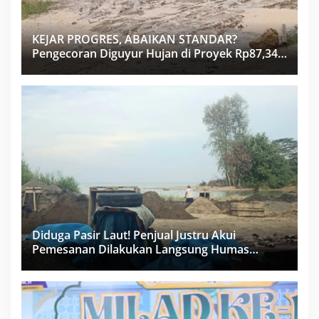
KEJAR PROGRES, ABAIKAN STANDAR?
Pengecoran Diguyur Hujan di Proyek Rp87,34
Miliar Sukma Nias, Konsultan, Pengawas dan
PPK Bungkam
Diduga Pasir Laut! Penjual Justru Akui
Pemesanan Dilakukan Langsung Humas
Proyek Sukma