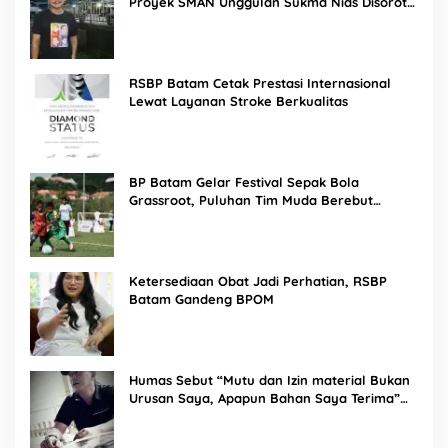
Proyek SMAN Unggulan Sukma Nias Disorot,
Konsultan dan PPK Diminta Hadir di Aksi
Damai
RSBP Batam Cetak Prestasi Internasional
Lewat Layanan Stroke Berkualitas
BP Batam Gelar Festival Sepak Bola
Grassroot, Puluhan Tim Muda Berebut
Talenta Terbaik
Ketersediaan Obat Jadi Perhatian, RSBP
Batam Gandeng BPOM
Humas Sebut “Mutu dan Izin material Bukan
Urusan Saya, Apapun Bahan Saya Terima”
Tuai Kecaman Dari Masyarakat