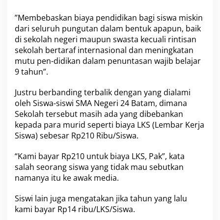
S
M
”Membebaskan biaya pendidikan bagi siswa miskin
A
dari seluruh pungutan dalam bentuk apapun, baik
N
di sekolah negeri maupun swasta kecuali rintisan
e
sekolah bertaraf internasional dan meningkatan
g
mutu pen-didikan dalam penuntasan wajib belajar
e
r
9 tahun”.
i
2
Justru berbanding terbalik dengan yang dialami
4
oleh Siswa-siswi SMA Negeri 24 Batam, dimana
B
Sekolah tersebut masih ada yang dibebankan
a
t
kepada para murid seperti biaya LKS (Lembar Kerja
a
Siswa) sebesar Rp210 Ribu/Siswa.
m
“Kami bayar Rp210 untuk biaya LKS, Pak”, kata
salah seorang siswa yang tidak mau sebutkan
namanya itu ke awak media.
Siswi lain juga mengatakan jika tahun yang lalu
kami bayar Rp14 ribu/LKS/Siswa.