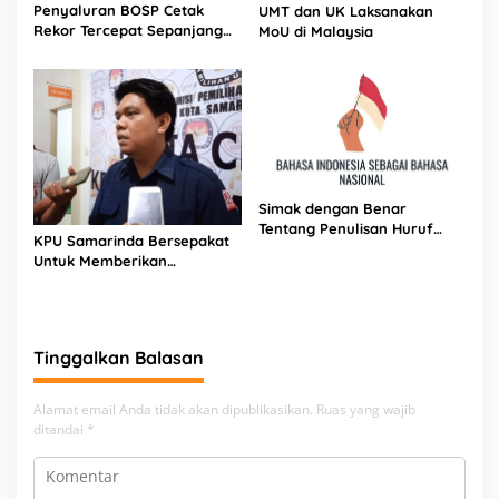
Penyaluran BOSP Cetak
UMT dan UK Laksanakan
Rekor Tercepat Sepanjang
MoU di Malaysia
Sejarah
Simak dengan Benar
Tentang Penulisan Huruf
KPU Samarinda Bersepakat
Kapital
Untuk Memberikan
Kesempatan Bagi Kaum
Anak Muda menjadi Petugas
KPPS Tahun 2024
Tinggalkan Balasan
Alamat email Anda tidak akan dipublikasikan.
Ruas yang wajib
ditandai
*