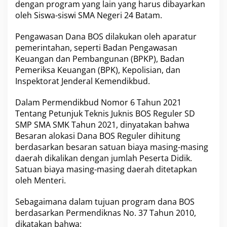
dengan program yang lain yang harus dibayarkan
r
oleh Siswa-siswi SMA Negeri 24 Batam.
k
a
i
Pengawasan Dana BOS dilakukan oleh aparatur
t
pemerintahan, seperti Badan Pengawasan
P
Keuangan dan Pembangunan (BPKP), Badan
e
Pemeriksa Keuangan (BPK), Kepolisian, dan
r
i
Inspektorat Jenderal Kemendikbud.
k
s
Dalam Permendikbud Nomor 6 Tahun 2021
a
Tentang Petunjuk Teknis Juknis BOS Reguler SD
K
SMP SMA SMK Tahun 2021, dinyatakan bahwa
e
p
Besaran alokasi Dana BOS Reguler dihitung
a
berdasarkan besaran satuan biaya masing-masing
l
daerah dikalikan dengan jumlah Peserta Didik.
a
Satuan biaya masing-masing daerah ditetapkan
S
oleh Menteri.
e
k
o
Sebagaimana dalam tujuan program dana BOS
l
berdasarkan Permendiknas No. 37 Tahun 2010,
a
dikatakan bahwa:
h