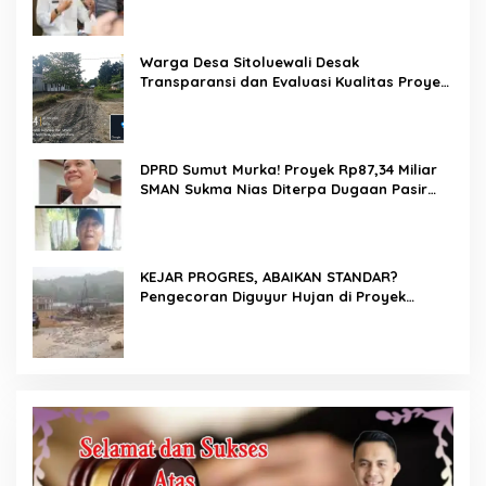
Warga Desa Sitoluewali Desak
Transparansi dan Evaluasi Kualitas Proyek
Jalan, Diduga Minim Informasi
DPRD Sumut Murka! Proyek Rp87,34 Miliar
SMAN Sukma Nias Diterpa Dugaan Pasir
Laut hingga Cor Saat Hujan, Berkat Laoli
Ancam Panggil Kontraktor
KEJAR PROGRES, ABAIKAN STANDAR?
Pengecoran Diguyur Hujan di Proyek
Rp87,34 Miliar Sukma Nias, Konsultan,
Pengawas dan PPK Bungkam