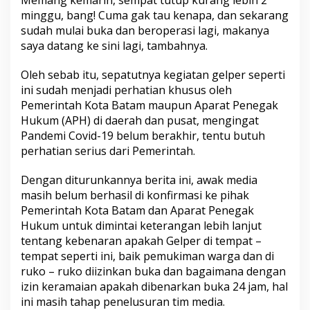
Memang kemarin, sempat tutup kurang lebih 2
d
minggu, bang! Cuma gak tau kenapa, dan sekarang
i
sudah mulai buka dan beroperasi lagi, makanya
a
saya datang ke sini lagi, tambahnya.
n
Oleh sebab itu, sepatutnya kegiatan gelper seperti
ini sudah menjadi perhatian khusus oleh
Pemerintah Kota Batam maupun Aparat Penegak
Hukum (APH) di daerah dan pusat, mengingat
Pandemi Covid-19 belum berakhir, tentu butuh
perhatian serius dari Pemerintah.
Dengan diturunkannya berita ini, awak media
masih belum berhasil di konfirmasi ke pihak
Pemerintah Kota Batam dan Aparat Penegak
Hukum untuk dimintai keterangan lebih lanjut
tentang kebenaran apakah Gelper di tempat –
tempat seperti ini, baik pemukiman warga dan di
ruko – ruko diizinkan buka dan bagaimana dengan
izin keramaian apakah dibenarkan buka 24 jam, hal
ini masih tahap penelusuran tim media.