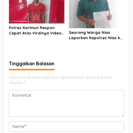
Polres Karimun Respon
Seorang Warga Nias
Cepat Atas Viralnya Video
Laporkan Kapolres Nias ke
Pelecehan di Media Sosial
Mabes Polri
Tinggalkan Balasan
Alamat email Anda tidak akan dipublikasikan.
Ruas yang wajib
ditandai
*