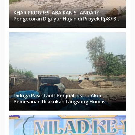
KEJAR PROGRES, ABAIKAN STANDAR?
Pengecoran Diguyur Hujan di Proyek Rp87,34
Miliar Sukma Nias, Konsultan, Pengawas dan
PPK Bungkam
Diduga Pasir Laut! Penjual Justru Akui
Pemesanan Dilakukan Langsung Humas
Proyek Sukma