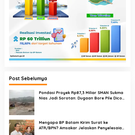
Post Sebelumya
Pondasi Proyek Rp87,3 Miliar SMAN Sukma
Nias Jadi Sorotan: Dugaan Bore Pile Dicor
Saat Hujan, Konsultan dan PPK Bungkam
Mengapa BP Batam Kirim Surat ke
ATR/BPN? Amsakar Jelaskan Penyelesaian
Alokasi Lahan Perairan Belum Direklamasi