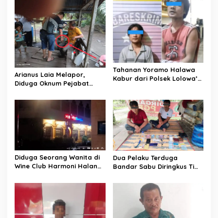
Untuk Pastikan Aksinya
Berhasil
Tahanan Yoramo Halawa
Arianus Laia Melapor,
Kabur dari Polsek Lolowa’u
Diduga Oknum Pejabat
dan Hingga Sekarang
Lakukan Penganiayaan
Belum Ditemukan
Diduga Seorang Wanita di
Dua Pelaku Terduga
Wine Club Harmoni Halangi
Bandar Sabu Diringkus Tim
Jurnalis Saat Dikonfirmasi
Intel Rem 022/PT Dpp