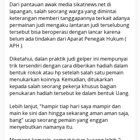
Dari pantauan awak media sikatnews.net di
r
i
lapangan, salah seorang warga yang dimintai
L
keterangan memberi tanggapannya terkait adanya
a
permainan judi mengaku lantaran judi terselubung
n
tersebut bisa beroperasi dengan lancar karena
t
a
belum ada tindakan dari Aparat Penegak Hukum (
i
APH ).
2
T
Diketahui, dalan praktik judi gelper ini mempunyai
e
trik tersendiri dengan cara diberikan hadiah dalam
r
i
bentuk rokok atau hp setelah salah satu pemain
n
menukarkan koinnya. Kemudian, ditukarkan
d
kepada salah seorang pekerja khusus bagian
i
penukaran hadiah tersebut ke dalam bentuk Uang.
k
a
s
Lebih lanjut, “hampir tiap hari saya mampir dan
i
main ke sini dan hingga sekarang aman aman saja,
P
bang” ucap seorang pemain yang enggan
e
menyebutkan namanya itu.
r
j
u