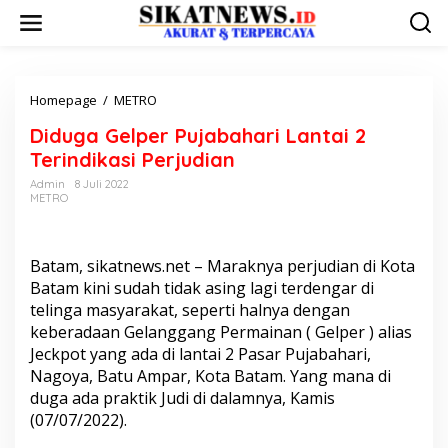
L
e
w
a
t
i
Homepage
/
METRO
D
k
i
Diduga Gelper Pujabahari Lantai 2
e
d
k
u
Terindikasi Perjudian
o
g
Admin
8 Juli 2022
n
a
METRO
t
G
e
e
n
l
p
Batam, sikatnews.net – Maraknya perjudian di Kota
e
Batam kini sudah tidak asing lagi terdengar di
r
telinga masyarakat, seperti halnya dengan
P
keberadaan Gelanggang Permainan ( Gelper ) alias
u
Jeckpot yang ada di lantai 2 Pasar Pujabahari,
j
a
Nagoya, Batu Ampar, Kota Batam. Yang mana di
b
duga ada praktik Judi di dalamnya, Kamis
a
(07/07/2022).
h
a