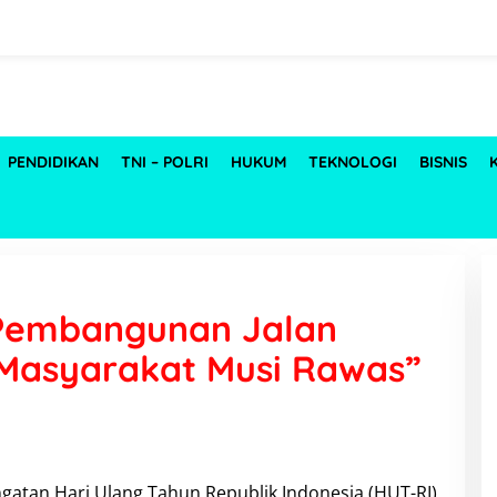
PENDIDIKAN
TNI – POLRI
HUKUM
TEKNOLOGI
BISNIS
 Pembangunan Jalan
Masyarakat Musi Rawas”
ngatan Hari Ulang Tahun Republik Indonesia (HUT-RI)