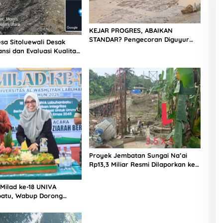
KEJAR PROGRES, ABAIKAN
STANDAR? Pengecoran Diguyur
sa Sitoluewali Desak
Hujan di Proyek Rp87,34 Miliar
nsi dan Evaluasi Kualitas
Sukma Nias, Konsultan, Pengawas
alan, Diduga Minim
dan PPK Bungkam
Proyek Jembatan Sungai Na’ai
Rp13,3 Miliar Resmi Dilaporkan ke
APH, LSM PIJAR Keadilan Ungkap
Dugaan Penyimpangan Rp2,68
 Milad ke-18 UNIVA
Miliar
atu, Wabup Dorong
n SDM Unggul Menuju
a Emas 2045