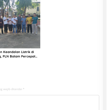
n Keandalan Listrik di
g, PLN Batam Percepat
unan Gardu Baru Dalam
ngamanan Peningkatan
g wajib ditandai
*