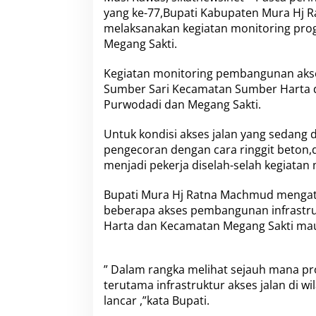
o
yang ke-77,Bupati Kabupaten Mura Hj 
r
melaksanakan kegiatan monitoring pro
i
n
Megang Sakti.
g
P
Kegiatan monitoring pembangunan akses
e
Sumber Sari Kecamatan Sumber Harta d
m
Purwodadi dan Megang Sakti.
b
a
n
Untuk kondisi akses jalan yang sedang 
g
pengecoran dengan cara ringgit beton,
u
menjadi pekerja diselah-selah kegiatan 
n
a
Bupati Mura Hj Ratna Machmud mengat
n
J
beberapa akses pembangunan infrastru
a
Harta dan Kecamatan Megang Sakti mau
l
a
n
” Dalam rangka melihat sejauh mana p
"
W
terutama infrastruktur akses jalan di w
u
lancar ,”kata Bupati.
j