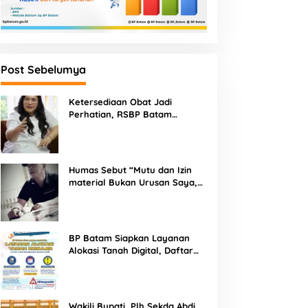
Post Sebelumya
Ketersediaan Obat Jadi
Perhatian, RSBP Batam
Gandeng BPOM
Humas Sebut “Mutu dan Izin
material Bukan Urusan Saya,
Apapun Bahan Saya Terima”
Tuai Kecaman Dari Masyarakat
BP Batam Siapkan Layanan
Alokasi Tanah Digital, Daftar
Lokasi Mulai Tersedia 11 Agustus
2026
Wakili Bupati, Plh Sekda Abdi