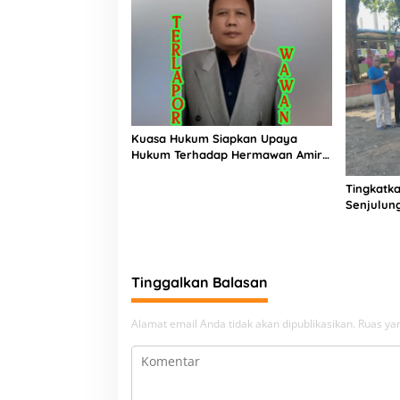
Kuasa Hukum Siapkan Upaya
Hukum Terhadap Hermawan Amir
Asal Bandung
Tingkatka
Senjulun
Pembang
Upaya Pe
Beban
Tinggalkan Balasan
Alamat email Anda tidak akan dipublikasikan.
Ruas yan