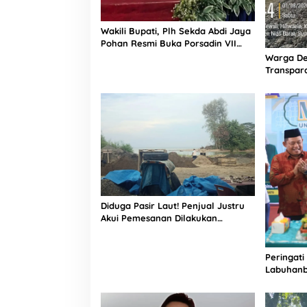
R
a
w
Wakili Bupati, Plh Sekda Abdi Jaya
a
Pohan Resmi Buka Porsadin VII
s
Kabupaten Labuhanbatu
Warga De
"
Transpara
Proyek J
Informasi
Diduga Pasir Laut! Penjual Justru
Akui Pemesanan Dilakukan
Langsung Humas Proyek Sukma
Peringati
Labuhanb
Penguata
Indonesi