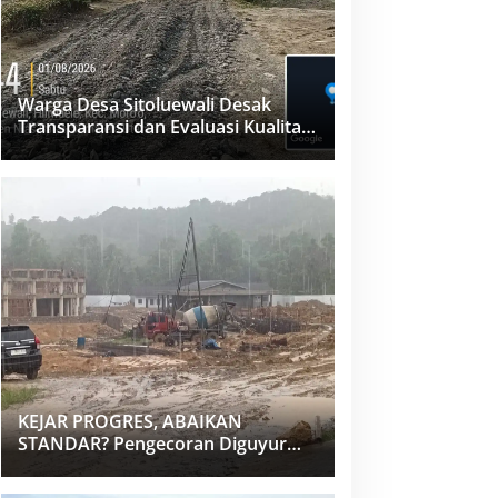
Warga Desa Sitoluewali Desak
Transparansi dan Evaluasi Kualitas
Proyek Jalan, Diduga Minim
Informasi
KEJAR PROGRES, ABAIKAN
STANDAR? Pengecoran Diguyur
Hujan di Proyek Rp87,34 Miliar
Sukma Nias, Konsultan, Pengawas