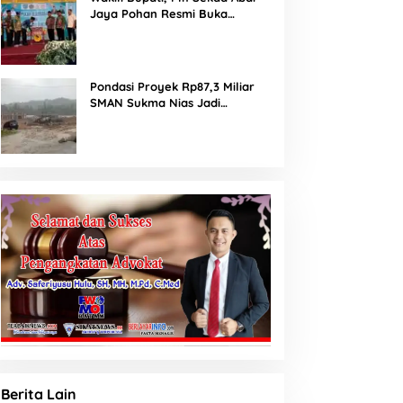
Jaya Pohan Resmi Buka
Porsadin VII Kabupaten
Labuhanbatu
Pondasi Proyek Rp87,3 Miliar
SMAN Sukma Nias Jadi
Sorotan: Dugaan Bore Pile
Dicor Saat Hujan, Konsultan
dan PPK Bungkam
Berita Lain