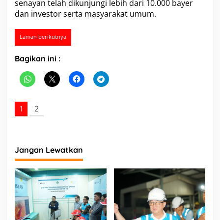
senayan telah dikunjungi lebih dari 10.000 bayer
a
dan investor serta masyarakat umum.
n
b
a
Laman berikutnya
t
u
Bagikan ini :
S
e
l
a
t
a
1
2
n
H
a
d
i
Jangan Lewatkan
r
i
L
a
u
n
c
h