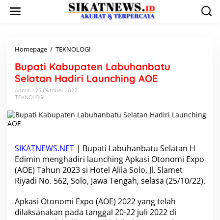
L
e
w
a
t
i
Homepage
/
TEKNOLOGI
B
k
u
Bupati Kabupaten Labuhanbatu
e
p
k
a
Selatan Hadiri Launching AOE
o
t
Admin
25 Oktober 2022
n
i
TEKNOLOGI
t
K
e
a
n
b
u
p
a
SIKATNEWS.NET
| Bupati Labuhanbatu Selatan H
t
Edimin menghadiri launching Apkasi Otonomi Expo
e
(AOE) Tahun 2023 si Hotel Alila Solo, Jl. Slamet
n
Riyadi No. 562, Solo, Jawa Tengah, selasa (25/10/22).
L
a
b
Apkasi Otonomi Expo (AOE) 2022 yang telah
u
dilaksanakan pada tanggal 20-22 juli 2022 di
h