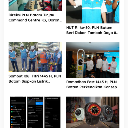
i
n
g
Direksi PLN Batam Tinjau
A
Command Centre K3, Dorong
O
Digitalisasi Pengawasan
HUT RI ke-80, PLN Batam
E
Keselamatan Kerja
Beri Diskon Tambah Daya 80
Persen Hingga Akhir Bulan
Agustus 2025
Sambut Idul FItri 1445 H, PLN
Batam Siapkan Listrik
Ramadhan Fest 1445 H, PLN
Andal dan Aman
Batam Perkenalkan Konsep
Electrifying Lifestyle