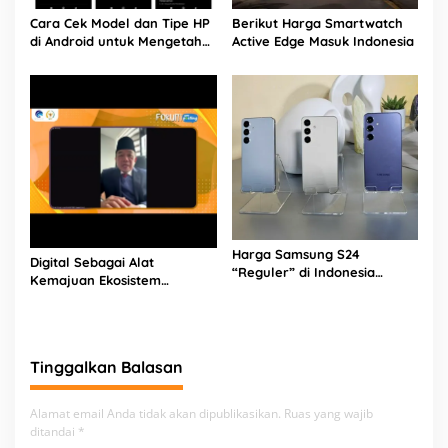
Cara Cek Model dan Tipe HP
Berikut Harga Smartwatch
di Android untuk Mengetahui
Active Edge Masuk Indonesia
Spesifikasinya
Harga Samsung S24
Digital Sebagai Alat
“Reguler” di Indonesia
Kemajuan Ekosistem
Sebagai Berikut
Pariwisata Banten
Tinggalkan Balasan
Alamat email Anda tidak akan dipublikasikan.
Ruas yang wajib
ditandai
*