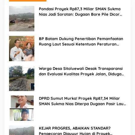
Pondasi Proyek Rp87,3 Miliar SMAN Sukma
Nias Jadi Sorotan: Dugaan Bore Pile Dicor
Saat Hujan, Konsultan dan PPK Bungkam
BP Batam Dukung Penertiban Pemanfaatan
Ruang Laut Sesuai Ketentuan Peraturan
Perundang-undangan
Warga Desa Sitoluewali Desak Transparansi
dan Evaluasi Kualitas Proyek Jalan, Diduga
Minim Informasi
DPRD Sumut Murka! Proyek Rp87,34 Miliar
SMAN Sukma Nias Diterpa Dugaan Pasir Laut
hingga Cor Saat Hujan, Berkat Laoli Ancam
Panggil Kontraktor
KEJAR PROGRES, ABAIKAN STANDAR?
Pengecoran Diguyur Hujan di Proyek