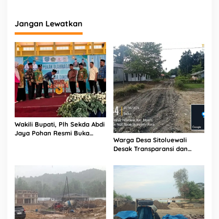
a
r
Jangan Lewatkan
i
B
e
r
b
a
g
a
i
P
i
h
Wakili Bupati, Plh Sekda Abdi
a
Jaya Pohan Resmi Buka
k
Warga Desa Sitoluewali
Porsadin VII Kabupaten
Desak Transparansi dan
Labuhanbatu
Evaluasi Kualitas Proyek
Jalan, Diduga Minim
Informasi