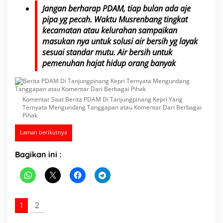
a
Jangan berharap PDAM, tiap bulan ada aje
n
pipa yg pecah. Waktu Musrenbang tingkat
g
kecamatan atau kelurahan sampaikan
T
masukan nya untuk solusi air bersih yg layak
a
sesuai standar mutu. Air bersih untuk
n
g
pemenuhan hajat hidup orang banyak
g
a
p
a
Komentar Saat Berita PDAM Di Tanjungpinang Kepri Yang
n
Ternyata Mengundang Tanggapan atau Komentar Dari Berbagai
a
Pihak
t
a
Laman berikutnya
u
K
Bagikan ini :
o
m
e
n
t
a
1
2
r
D