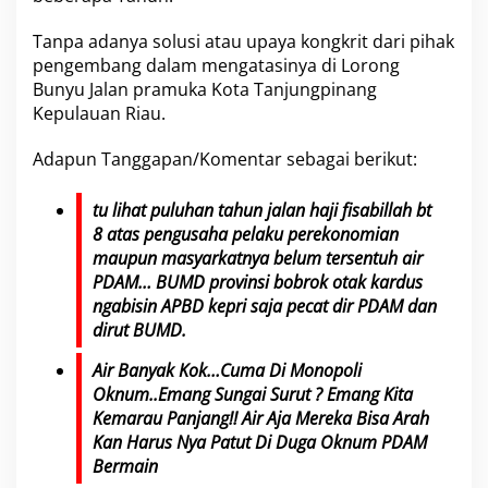
i
n
Tanpa adanya solusi atau upaya kongkrit dari pihak
a
pengembang dalam mengatasinya di
Lorong
n
Bunyu
Jalan pramuka Kota Tanjungpinang
g
Kepulauan Riau.
K
e
p
Adapun Tanggapan/Komentar sebagai berikut:
r
i
tu lihat puluhan tahun jalan haji fisabillah bt
T
e
8 atas pengusaha pelaku perekonomian
r
maupun masyarkatnya belum tersentuh air
n
PDAM… BUMD provinsi bobrok otak kardus
y
ngabisin APBD kepri saja pecat dir PDAM dan
a
t
dirut BUMD.
a
M
Air Banyak Kok…Cuma Di Monopoli
e
Oknum..Emang Sungai Surut ? Emang Kita
n
Kemarau Panjang!! Air Aja Mereka Bisa Arah
g
Kan Harus Nya Patut Di Duga Oknum PDAM
u
Bermain
n
d