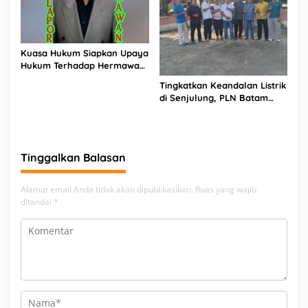
Kuasa Hukum Siapkan Upaya
Hukum Terhadap Hermawan
Amir Asal Bandung
Tingkatkan Keandalan Listrik
di Senjulung, PLN Batam
Percepat Pembangunan
Gardu Baru Dalam Upaya
Pengamanan Peningkatan
Beban
Tinggalkan Balasan
Alamat email Anda tidak akan dipublikasikan.
Ruas yang wajib
ditandai
*