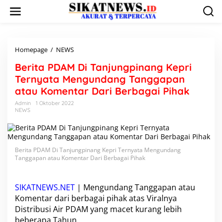
L
e
w
a
t
i
Homepage
/
NEWS
B
k
e
Berita PDAM Di Tanjungpinang Kepri
e
r
k
i
Ternyata Mengundang Tanggapan
o
t
atau Komentar Dari Berbagai Pihak
n
a
t
P
Admin
1 Oktober 2022
e
NEWS
D
n
A
M
D
i
Berita PDAM Di Tanjungpinang Kepri Ternyata Mengundang
T
Tanggapan atau Komentar Dari Berbagai Pihak
a
n
j
SIKATNEWS.NET
| Mengundang Tanggapan atau
u
Komentar dari berbagai pihak atas Viralnya
n
Distribusi Air PDAM yang macet kurang lebih
g
beberapa Tahun.
p