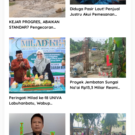
Diduga Pasir Laut! Penjual
Justru Akui Pemesanan
Dilakukan Langsung Humas
KEJAR PROGRES, ABAIKAN
Proyek Sukma
STANDAR? Pengecoran
Diguyur Hujan di Proyek
Rp87,34 Miliar Sukma Nias,
Konsultan, Pengawas dan
PPK Bungkam
Proyek Jembatan Sungai
Na’ai Rp13,3 Miliar Resmi
Dilaporkan ke APH, LSM
Peringati Milad ke-18 UNIVA
PIJAR Keadilan Ungkap
Labuhanbatu, Wabup
Dugaan Penyimpangan
Dorong Penguatan SDM
Rp2,68 Miliar
Unggul Menuju Indonesia
Emas 2045