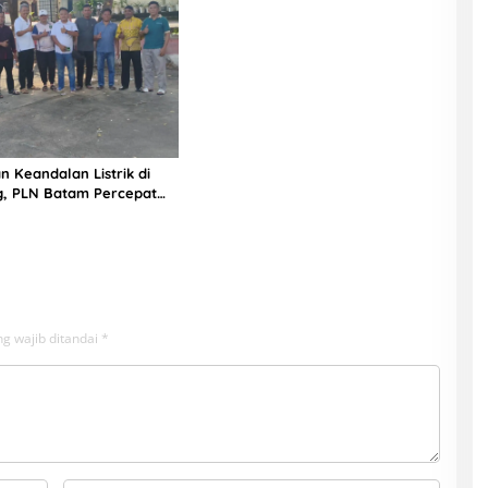
n Keandalan Listrik di
g, PLN Batam Percepat
unan Gardu Baru Dalam
ngamanan Peningkatan
g wajib ditandai
*