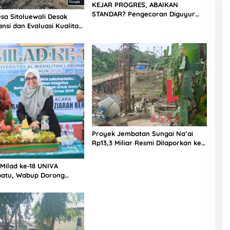
KEJAR PROGRES, ABAIKAN
STANDAR? Pengecoran Diguyur
sa Sitoluewali Desak
Hujan di Proyek Rp87,34 Miliar
nsi dan Evaluasi Kualitas
Sukma Nias, Konsultan, Pengawas
alan, Diduga Minim
dan PPK Bungkam
Proyek Jembatan Sungai Na’ai
Rp13,3 Miliar Resmi Dilaporkan ke
APH, LSM PIJAR Keadilan Ungkap
Dugaan Penyimpangan Rp2,68
 Milad ke-18 UNIVA
Miliar
atu, Wabup Dorong
n SDM Unggul Menuju
a Emas 2045