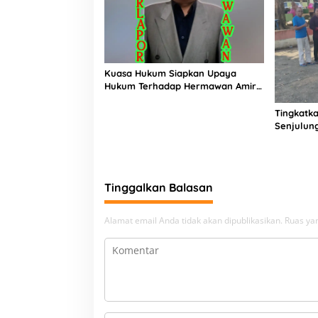
Kuasa Hukum Siapkan Upaya
Hukum Terhadap Hermawan Amir
Asal Bandung
Tingkatka
Senjulun
Pembang
Upaya Pe
Beban
Tinggalkan Balasan
Alamat email Anda tidak akan dipublikasikan.
Ruas yan