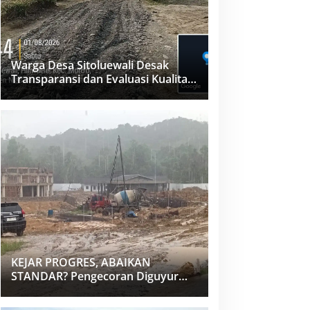
Warga Desa Sitoluewali Desak
Transparansi dan Evaluasi Kualitas
Proyek Jalan, Diduga Minim
Informasi
KEJAR PROGRES, ABAIKAN
STANDAR? Pengecoran Diguyur
Hujan di Proyek Rp87,34 Miliar
Sukma Nias, Konsultan, Pengawas