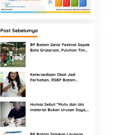
Post Sebelumya
BP Batam Gelar Festival Sepak
Bola Grassroot, Puluhan Tim
Muda Berebut Talenta Terbaik
Ketersediaan Obat Jadi
Perhatian, RSBP Batam
Gandeng BPOM
Humas Sebut “Mutu dan Izin
material Bukan Urusan Saya,
Apapun Bahan Saya Terima”
Tuai Kecaman Dari Masyarakat
BP Batam Siapkan Layanan