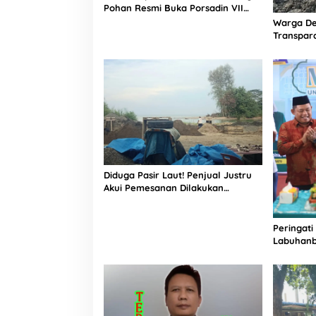
t
Pohan Resmi Buka Porsadin VII
a
Kabupaten Labuhanbatu
Warga De
m
Transpara
Proyek J
Informasi
Diduga Pasir Laut! Penjual Justru
Akui Pemesanan Dilakukan
Langsung Humas Proyek Sukma
Peringati
Labuhanb
Penguata
Indonesi