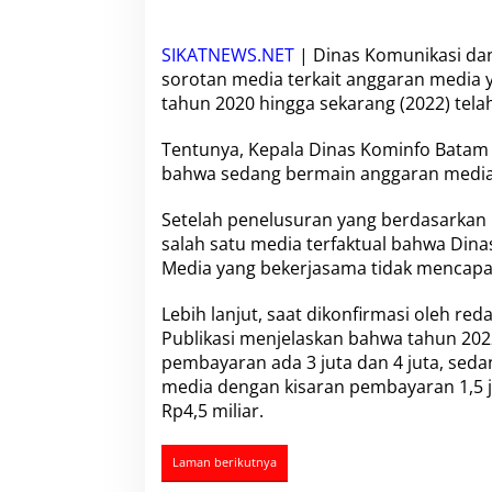
4
M
i
SIKATNEWS.NET
| Dinas Komunikasi dan
l
sorotan media terkait anggaran media y
i
tahun 2020 hingga sekarang (2022) telah
a
r
,
Tentunya, Kepala Dinas Kominfo Batam (
D
bahwa sedang bermain anggaran media 
i
m
Setelah penelusuran yang berdasarkan h
i
salah satu media terfaktual bahwa Dina
n
t
Media yang bekerjasama tidak mencapai
a
K
Lebih lanjut, saat dikonfirmasi oleh re
e
Publikasi menjelaskan bahwa tahun 202
p
pembayaran ada 3 juta dan 4 juta, sedan
a
d
media dengan kisaran pembayaran 1,5 
a
Rp4,5 miliar.
A
P
H
Laman berikutnya
U