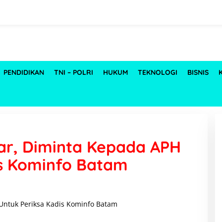
PENDIDIKAN
TNI – POLRI
HUKUM
TEKNOLOGI
BISNIS
ar, Diminta Kepada APH
is Kominfo Batam