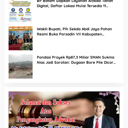
BP Batam Siapkan Layanan Alokasi Tanah
Digital, Daftar Lokasi Mulai Tersedia 11
Agustus 2026
Wakili Bupati, Plh Sekda Abdi Jaya Pohan
Resmi Buka Porsadin VII Kabupaten
Labuhanbatu
Pondasi Proyek Rp87,3 Miliar SMAN Sukma
Nias Jadi Sorotan: Dugaan Bore Pile Dicor
Saat Hujan, Konsultan dan PPK Bungkam