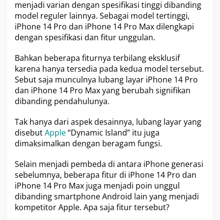
menjadi varian dengan spesifikasi tinggi dibanding
B
model reguler lainnya. Sebagai model tertinggi,
i
s
iPhone 14 Pro dan iPhone 14 Pro Max dilengkapi
a
dengan spesifikasi dan fitur unggulan.
B
i
Bahkan beberapa fiturnya terbilang eksklusif
k
karena hanya tersedia pada kedua model tersebut.
i
n
Sebut saja munculnya lubang layar iPhone 14 Pro
H
dan iPhone 14 Pro Max yang berubah signifikan
P
dibanding pendahulunya.
A
n
Tak hanya dari aspek desainnya, lubang layar yang
d
r
disebut
Apple
“Dynamic Island” itu juga
o
dimaksimalkan dengan beragam fungsi.
i
d
Selain menjadi pembeda di antara iPhone generasi
K
sebelumnya, beberapa fitur di iPhone 14 Pro dan
e
t
iPhone 14 Pro Max juga menjadi poin unggul
a
dibanding smartphone Android lain yang menjadi
r
kompetitor Apple. Apa saja fitur tersebut?
-
k