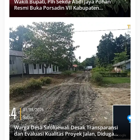
Wakili Bupati, Plh Sekda Abdi Jaya Pohan
Resmi Buka Porsadin VII Kabupaten
Labuhanbatu
Warga Desa Sitoluewali Desak Transparansi
dan Evaluasi Kualitas Proyek Jalan, Diduga
Minim Informasi