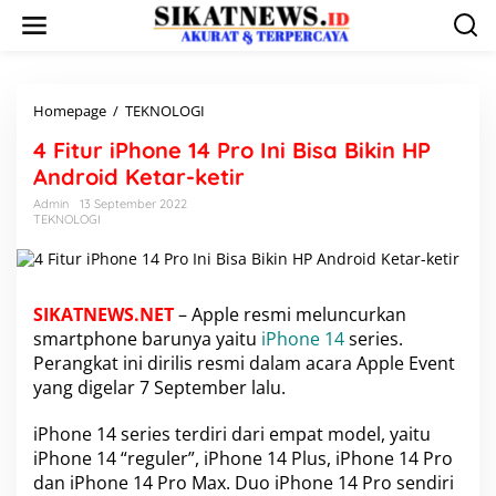
L
e
w
a
t
i
Homepage
/
TEKNOLOGI
4
k
F
4 Fitur iPhone 14 Pro Ini Bisa Bikin HP
e
i
k
t
Android Ketar-ketir
o
u
Admin
13 September 2022
n
r
TEKNOLOGI
t
i
e
P
n
h
o
n
SIKATNEWS.NET
– Apple resmi meluncurkan
e
smartphone barunya yaitu
iPhone 14
series.
1
Perangkat ini dirilis resmi dalam acara Apple Event
4
yang digelar 7 September lalu.
P
r
o
iPhone 14 series terdiri dari empat model, yaitu
I
iPhone 14 “reguler”, iPhone 14 Plus, iPhone 14 Pro
n
dan iPhone 14 Pro Max. Duo iPhone 14 Pro sendiri
i