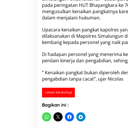
i
pada peringatan HUT Bhayangkara ke 76
m
mengusulkan kenaikan pangkatnya kare
a
l
dalam menjalani hukuman.
u
n
Upacara kenaikan pangkat kapolres yang
g
dilaksanakan di Mapolres Simalungun d
u
kembang kepada personel yang naik pa
n
N
a
Di hadapan personel yang menerima ken
i
penilain kinerja dan pengabdian, sehi
k
P
” Kenaikan pangkat bukan diperoleh de
a
pengabdian tanpa cacat”, ujar Nicolas
n
g
k
Laman berikutnya
a
t
d
Bagikan ini :
i
H
U
T