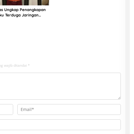
ias Ungkap Penangkapan
ku Terduga Jaringan
g wajib ditandai
*