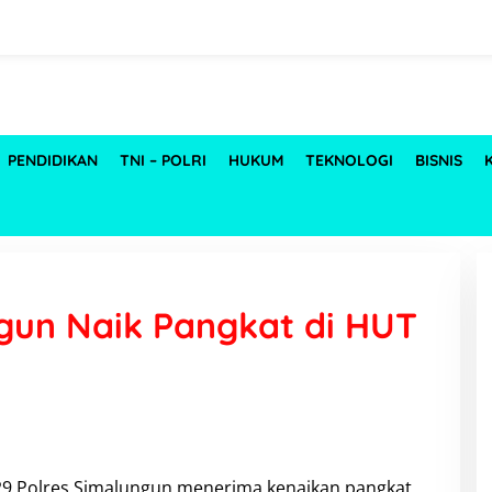
PENDIDIKAN
TNI – POLRI
HUKUM
TEKNOLOGI
BISNIS
ngun Naik Pangkat di HUT
29 Polres Simalungun menerima kenaikan pangkat