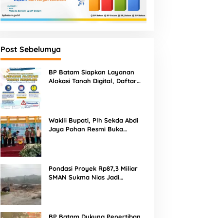
Post Sebelumya
BP Batam Siapkan Layanan
Alokasi Tanah Digital, Daftar
Lokasi Mulai Tersedia 11 Agustus
2026
Wakili Bupati, Plh Sekda Abdi
Jaya Pohan Resmi Buka
Porsadin VII Kabupaten
Labuhanbatu
Pondasi Proyek Rp87,3 Miliar
SMAN Sukma Nias Jadi
Sorotan: Dugaan Bore Pile
Dicor Saat Hujan, Konsultan
dan PPK Bungkam
BP Batam Dukung Penertiban