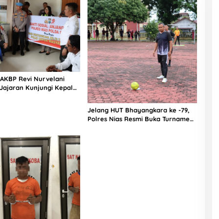
 AKBP Revi Nurvelani
Jajaran Kunjungi Kepala
gistik Polres Nias di
kit
Jelang HUT Bhayangkara ke -79,
Polres Nias Resmi Buka Turnamen
Olahraga