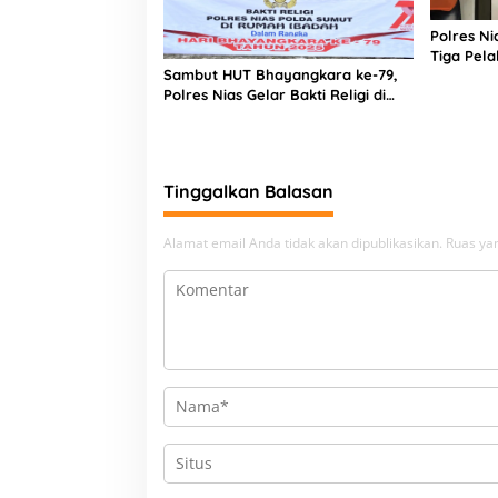
Polres N
Tiga Pela
Sambut HUT Bhayangkara ke-79,
Narkoba
Polres Nias Gelar Bakti Religi di
Tiga Rumah Ibadah
Tinggalkan Balasan
Alamat email Anda tidak akan dipublikasikan.
Ruas yan