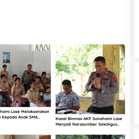
hami Lase Melaksanakan
si Kepada Anak SMA
Kasat Binmas AKP Sonahami Lase
aut Teluk Dalam Nias
Menjadi Narasumber Sekaligus
Mengikuti Persekutuan Doa