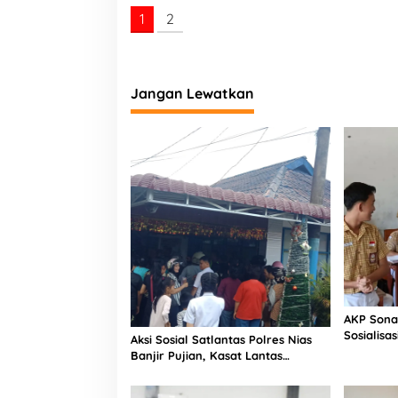
B
1
2
h
a
y
a
n
Jangan Lewatkan
g
k
a
r
a
k
e
7
6
AKP Sona
Sosialisa
Aksi Sosial Satlantas Polres Nias
Bintang L
Banjir Pujian, Kasat Lantas
Selatan
Ovaroni Zendrato Bagikan 1.000
Dus Kopi Fresco untuk Warga di