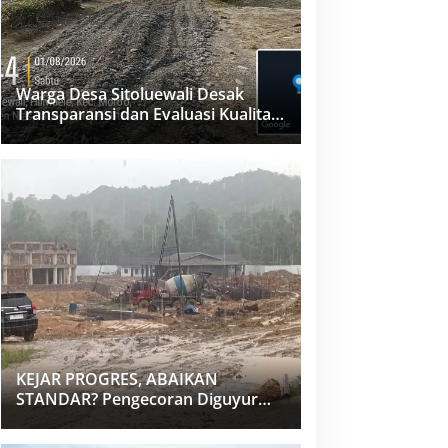
Warga Desa Sitoluewali Desak
Transparansi dan Evaluasi Kualitas
Proyek Jalan, Diduga Minim
Informasi
KEJAR PROGRES, ABAIKAN
STANDAR? Pengecoran Diguyur
Hujan di Proyek Rp87,34 Miliar
Sukma Nias, Konsultan, Pengawas