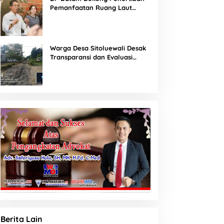
Pemanfaatan Ruang Laut
Sesuai Ketentuan Peraturan
Perundang-undangan
Warga Desa Sitoluewali Desak
Transparansi dan Evaluasi
Kualitas Proyek Jalan, Diduga
Minim Informasi
Berita Lain