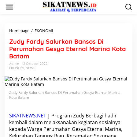
L
e
w
a
t
i
Homepage
/
EKONOMI
Z
k
u
Zudy Fardy Salurkan Bansos Di
e
d
k
y
Perumahan Gesya Eternal Marina Kota
o
F
Batam
n
a
t
r
Admin
12 Oktober 2022
e
EKONOMI
,
NEWS
d
n
y
S
a
l
Zudy Fardy Salurkan Bansos Di Perumahan Gesya Eternal Marina
u
Kota Batam
r
k
a
SIKATNEWS.NET
| Program
Zudy Berbagi
hadir
n
kembali dalam melaksanakan kegiatan sosialnya
B
kepada Warga Perumahan Gesya Eternal Marina,
a
Kelurahan Tanjung Riau, Kecamatan Sekupang,
n