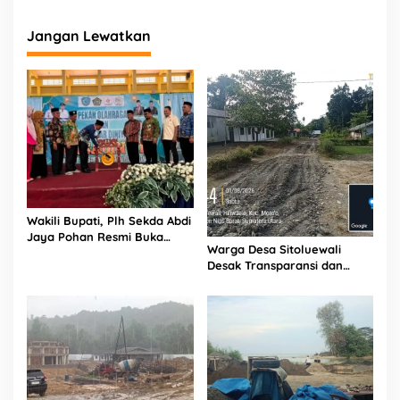
Jangan Lewatkan
Wakili Bupati, Plh Sekda Abdi
Jaya Pohan Resmi Buka
Warga Desa Sitoluewali
Porsadin VII Kabupaten
Desak Transparansi dan
Labuhanbatu
Evaluasi Kualitas Proyek
Jalan, Diduga Minim
Informasi