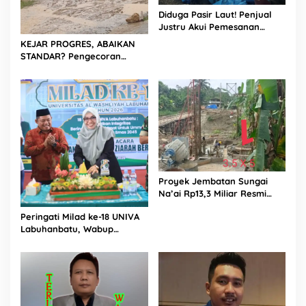
Diduga Pasir Laut! Penjual
Justru Akui Pemesanan
Dilakukan Langsung Humas
KEJAR PROGRES, ABAIKAN
Proyek Sukma
STANDAR? Pengecoran
Diguyur Hujan di Proyek
Rp87,34 Miliar Sukma Nias,
Konsultan, Pengawas dan
PPK Bungkam
Proyek Jembatan Sungai
Na’ai Rp13,3 Miliar Resmi
Dilaporkan ke APH, LSM
Peringati Milad ke-18 UNIVA
PIJAR Keadilan Ungkap
Labuhanbatu, Wabup
Dugaan Penyimpangan
Dorong Penguatan SDM
Rp2,68 Miliar
Unggul Menuju Indonesia
Emas 2045