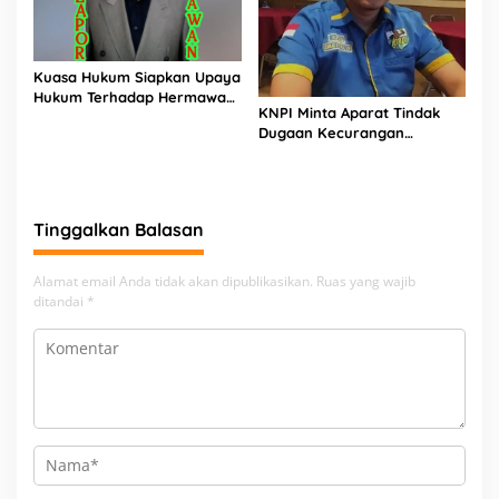
Kuasa Hukum Siapkan Upaya
Hukum Terhadap Hermawan
KNPI Minta Aparat Tindak
Amir Asal Bandung
Dugaan Kecurangan
Distribusi MinyaKita, Harga
Jual Lampaui HET
Tinggalkan Balasan
Alamat email Anda tidak akan dipublikasikan.
Ruas yang wajib
ditandai
*