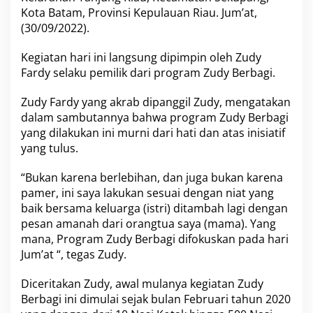
s
Kota Batam, Provinsi Kepulauan Riau. Jum’at,
o
(30/09/2022).
s
D
Kegiatan hari ini langsung dipimpin oleh
Zudy
i
Fardy
selaku pemilik dari program Zudy Berbagi.
P
e
r
Zudy Fardy
yang akrab dipanggil Zudy, mengatakan
u
dalam sambutannya bahwa program Zudy Berbagi
m
yang dilakukan ini murni dari hati dan atas inisiatif
a
yang tulus.
h
a
n
“Bukan karena berlebihan, dan juga bukan karena
G
pamer, ini saya lakukan sesuai dengan niat yang
e
baik bersama keluarga (istri) ditambah lagi dengan
s
pesan amanah dari orangtua saya (mama). Yang
y
a
mana, Program
Zudy Berbagi
difokuskan pada hari
E
Jum’at “, tegas Zudy.
t
e
Diceritakan Zudy, awal mulanya kegiatan
Zudy
r
Berbagi
ini dimulai sejak bulan Februari tahun 2020
n
a