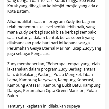
yang dengan dari 10 Nasi Kotak hingga 500 Nasi
l
Kotak yang dibagikan ke Mesjid-mesjid yang ada di
M
Kota Batam.
a
r
Alhamdulillah, saat ini program
i
Zudy Berbagi
ini
n
telah menembus ke level sedikit lebih naik, yang
a
mana Zudy Berbagi sudah bisa berbagi sembako,
K
salah satunya dalam bentuk beras seperti yang
o
dilaksanakan pada hari hari ini kepada warga
t
a
Perumahan Gesya Eternal Marina
“, ucap Zudy yang
B
juga sebagai Pengacara.
a
t
Zudy membeberkan, “Beberapa tempat yang telah
a
laksanakan dalam program Zudy Berbagi antara
m
lain, di Belakang Padang, Pulau Mongkol, Tiban
Lama, Kampung Karyawan, Kampung Koperasi,
Kampung Antasari, Kampung Bukit Batu, Kampung
Dangas, Perumahan Cipta Green Mansion, Pulau
Buluh.
Tentunya, kegiatan ini dilakukan supaya