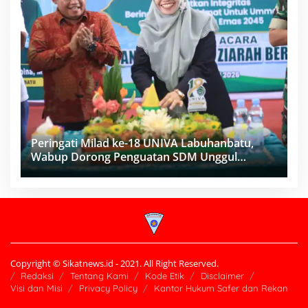
Peringati Milad ke-18 UNIVA Labuhanbatu,
Wabup Dorong Penguatan SDM Unggul
Menuju Indonesia Emas 2045
Copyright © Sikatnews.id - 2021. All Right Reserved.
Redaksi
Tentang Kami
Kode Etik
Disclaimer
Visi dan Misi
Privacy Policy
Kantor Hukum Safer dan Rekan