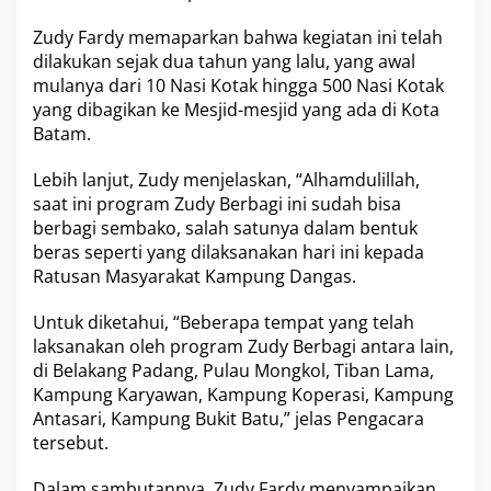
m
p
Zudy Fardy
memaparkan bahwa kegiatan ini telah
u
dilakukan sejak dua tahun yang lalu, yang awal
n
mulanya dari 10 Nasi Kotak hingga 500 Nasi Kotak
g
yang dibagikan ke Mesjid-mesjid yang ada di Kota
D
Batam.
a
n
g
Lebih lanjut, Zudy menjelaskan, “Alhamdulillah,
a
saat ini program
Zudy Berbagi
ini sudah bisa
s
berbagi sembako, salah satunya dalam bentuk
,
beras seperti yang dilaksanakan hari ini kepada
K
o
Ratusan
Masyarakat Kampung Dangas
.
t
a
Untuk diketahui, “Beberapa tempat yang telah
B
laksanakan oleh program
Zudy Berbagi
antara lain,
a
di Belakang Padang, Pulau Mongkol, Tiban Lama,
t
a
Kampung Karyawan, Kampung Koperasi, Kampung
m
Antasari, Kampung Bukit Batu,” jelas Pengacara
tersebut.
Dalam sambutannya,
Zudy Fardy
menyampaikan