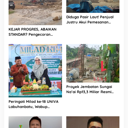
Diduga Pasir Laut! Penjual
Justru Akui Pemesanan
Dilakukan Langsung Humas
KEJAR PROGRES, ABAIKAN
Proyek Sukma
STANDAR? Pengecoran
Diguyur Hujan di Proyek
Rp87,34 Miliar Sukma Nias,
Konsultan, Pengawas dan
PPK Bungkam
Proyek Jembatan Sungai
Na’ai Rp13,3 Miliar Resmi
Dilaporkan ke APH, LSM
Peringati Milad ke-18 UNIVA
PIJAR Keadilan Ungkap
Labuhanbatu, Wabup
Dugaan Penyimpangan
Dorong Penguatan SDM
Rp2,68 Miliar
Unggul Menuju Indonesia
Emas 2045