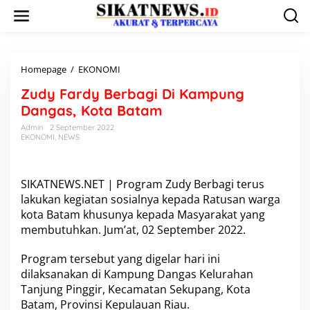
L
e
w
a
t
i
Homepage
/
EKONOMI
Z
k
u
Zudy Fardy Berbagi Di Kampung
e
d
k
y
Dangas, Kota Batam
o
F
Admin
2 September 2022
n
a
EKONOMI
,
NEWS
t
r
e
d
n
y
B
SIKATNEWS.NET | Program
Zudy Berbagi
terus
e
lakukan kegiatan sosialnya kepada Ratusan warga
r
kota Batam
khusunya kepada Masyarakat yang
b
membutuhkan. Jum’at, 02 September 2022.
a
g
i
Program tersebut yang digelar hari ini
D
dilaksanakan di
Kampung Dangas
Kelurahan
i
Tanjung Pinggir, Kecamatan Sekupang, Kota
K
Batam, Provinsi Kepulauan Riau.
a