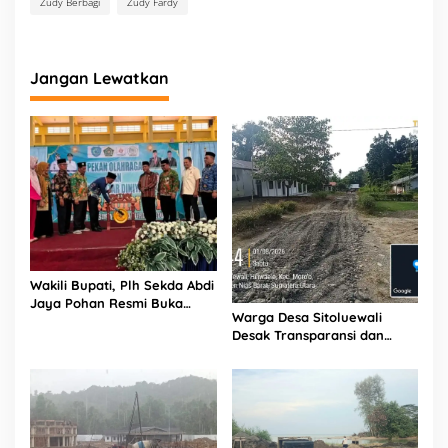
Zudy Berbagi
Zudy Fardy
Jangan Lewatkan
Wakili Bupati, Plh Sekda Abdi
Jaya Pohan Resmi Buka
Warga Desa Sitoluewali
Porsadin VII Kabupaten
Desak Transparansi dan
Labuhanbatu
Evaluasi Kualitas Proyek
Jalan, Diduga Minim
Informasi