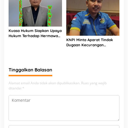
Kuasa Hukum Siapkan Upaya
Hukum Terhadap Hermawan
KNPI Minta Aparat Tindak
Amir Asal Bandung
Dugaan Kecurangan
Distribusi MinyaKita, Harga
Jual Lampaui HET
Tinggalkan Balasan
Alamat email Anda tidak akan dipublikasikan.
Ruas yang wajib
ditandai
*