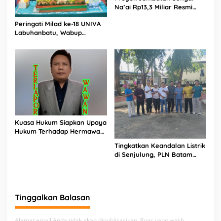
Na’ai Rp13,3 Miliar Resmi
Dilaporkan ke APH, LSM
Peringati Milad ke-18 UNIVA
PIJAR Keadilan Ungkap
Labuhanbatu, Wabup
Dugaan Penyimpangan
Dorong Penguatan SDM
Rp2,68 Miliar
Unggul Menuju Indonesia
Emas 2045
Kuasa Hukum Siapkan Upaya
Hukum Terhadap Hermawan
Amir Asal Bandung
Tingkatkan Keandalan Listrik
di Senjulung, PLN Batam
Percepat Pembangunan
Gardu Baru Dalam Upaya
Pengamanan Peningkatan
Beban
Tinggalkan Balasan
Alamat email Anda tidak akan dipublikasikan.
Ruas yang wajib