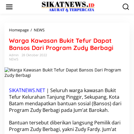
L
e
w
a
t
i
Homepage
/
NEWS
W
k
a
Warga Kawasan Bukit Tefur Dapat
e
r
k
g
Bansos Dari Program Zudy Berbagi
o
a
Admin
28 Oktober 2022
n
K
NEWS
t
a
e
w
n
a
s
a
n
SIKATNEWS.NET
| Seluruh warga
kawasan Bukit
B
Tefur
Kelurahan Tanjung Pinggir, Sekupang, Kota
u
Batam mendapatkan bantuan sosial (Bansos) dari
k
Program Zudy Berbagi pada Jum’at Barokah.
i
t
T
Bantuan tersebut diberikan langsung Pemilik dari
e
Program Zudy Berbagi
, yakni Zudy Fardy. Jum’at
f