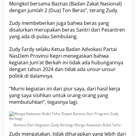
Mongkol bersama Baznas (Badan Zakat Nasional)
u
dengan jumlah 2 (Dua) Ton Beras”, terang Zudy.
d
y
B
Zudy membeberkan juga bahwa beras yang
e
disalurkan merupakan beras Santri dari Pesantren
r
yang ada di pulau Sembulang.
b
a
g
Zudy Fardy
selaku Ketua Badan Advokasi Partai
i
NasDem Provinsi Kepri menegaskan bahwa
kegiatan Jum’at Berkah ini tidak ada hubungannya
dengan tahun 2024 dan tidak ada unsur-unsur
politik di dalamnya.
“Murni kegiatan ini dari piur saya, dari hasil kerja
yang saya sisihkan untuk orang-orang yang
membutuhkan”, tegasnya lagi.
Bansos Dari Kegiatan Zudy Berbagi Warga Kawasan Bukit Tefur
Zudy mengatakan, tidak diharapkan yang lebih dari