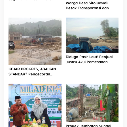
Warga Desa Sitoluewali
Porsadin VII Kabupaten
Desak Transparansi dan
Labuhanbatu
Evaluasi Kualitas Proyek
Jalan, Diduga Minim
Informasi
Diduga Pasir Laut! Penjual
Justru Akui Pemesanan
Dilakukan Langsung Humas
KEJAR PROGRES, ABAIKAN
Proyek Sukma
STANDAR? Pengecoran
Diguyur Hujan di Proyek
Rp87,34 Miliar Sukma Nias,
Konsultan, Pengawas dan
PPK Bungkam
Proyek Jembatan Sungai