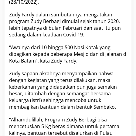
(28/10/2022).
u
r
Zudy Fardy
dalam sambutannya mengatakan
D
a
program
Zudy Berbagi
dimulai sejak tahun 2020,
p
lebih tepatnya di bulan Februari dan saat itu pun
a
sedang dalam keadaan Covid-19.
t
B
“Awalnya dari 10 hingga 500 Nasi Kotak yang
a
n
dibagikan kepada beberapa Mesjid dan di jalanan d
s
Kota Batam”, kata Zudy Fardy.
o
s
Zudy sapaan akrabnya menyampaikan bahwa
D
dengan kegiatan yang terus dilakukan, maka
a
r
keberkahan yang didapatkan pun juga semakin
i
besar, ditambah dengan semangat bersama
P
keluarga (Istri) sehingga mencoba untuk
r
membagikan bantuan dalam bentuk Sembako.
o
g
r
“Alhamdulillah, Program Zudy Berbagi bisa
a
mencetuskan 5 Kg beras dimana untuk pertama
m
kalinya, bantuan tersebut disalurkan di Pulau
Z