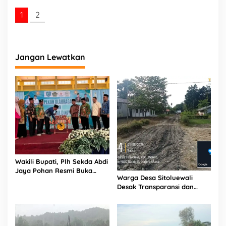
1
2
Jangan Lewatkan
Wakili Bupati, Plh Sekda Abdi
Jaya Pohan Resmi Buka
Warga Desa Sitoluewali
Porsadin VII Kabupaten
Desak Transparansi dan
Labuhanbatu
Evaluasi Kualitas Proyek
Jalan, Diduga Minim
Informasi