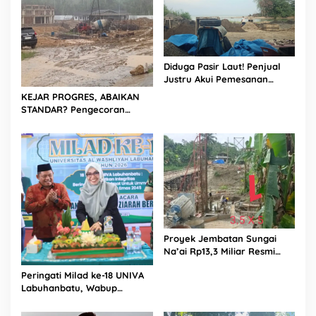
Diduga Pasir Laut! Penjual
Justru Akui Pemesanan
Dilakukan Langsung Humas
KEJAR PROGRES, ABAIKAN
Proyek Sukma
STANDAR? Pengecoran
Diguyur Hujan di Proyek
Rp87,34 Miliar Sukma Nias,
Konsultan, Pengawas dan
PPK Bungkam
Proyek Jembatan Sungai
Na’ai Rp13,3 Miliar Resmi
Dilaporkan ke APH, LSM
Peringati Milad ke-18 UNIVA
PIJAR Keadilan Ungkap
Labuhanbatu, Wabup
Dugaan Penyimpangan
Dorong Penguatan SDM
Rp2,68 Miliar
Unggul Menuju Indonesia