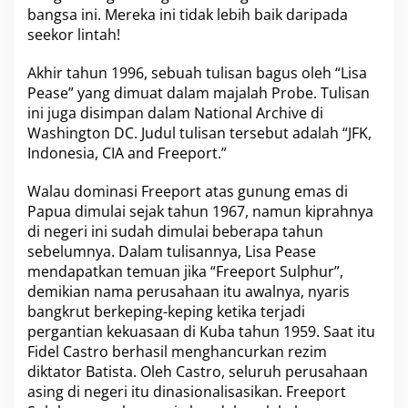
n
bangsa ini. Mereka ini tidak lebih baik daripada
g
seekor lintah!
P
T
Akhir tahun 1996, sebuah tulisan bagus oleh “Lisa
F
Pease” yang dimuat dalam majalah Probe. Tulisan
r
e
ini juga disimpan dalam National Archive di
e
Washington DC. Judul tulisan tersebut adalah “JFK,
p
Indonesia, CIA and Freeport.”
o
r
Walau dominasi Freeport atas gunung emas di
t
I
Papua dimulai sejak tahun 1967, namun kiprahnya
n
di negeri ini sudah dimulai beberapa tahun
d
sebelumnya. Dalam tulisannya, Lisa Pease
o
mendapatkan temuan jika “Freeport Sulphur”,
n
demikian nama perusahaan itu awalnya, nyaris
e
s
bangkrut berkeping-keping ketika terjadi
i
pergantian kekuasaan di Kuba tahun 1959. Saat itu
a
Fidel Castro berhasil menghancurkan rezim
diktator Batista. Oleh Castro, seluruh perusahaan
asing di negeri itu dinasionalisasikan. Freeport