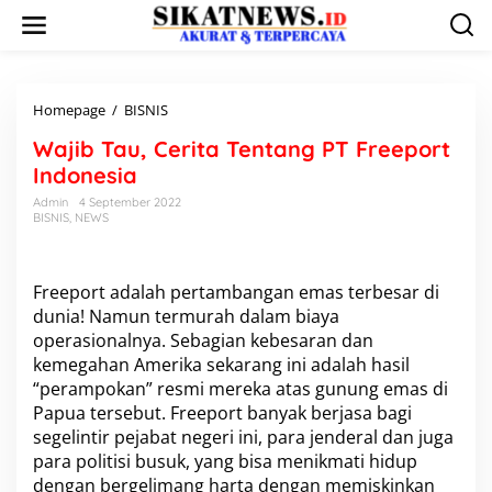
L
e
w
a
t
i
Homepage
/
BISNIS
W
k
a
Wajib Tau, Cerita Tentang PT Freeport
e
j
k
i
Indonesia
o
b
Admin
4 September 2022
n
T
BISNIS
,
NEWS
t
a
e
u
n
,
C
Freeport adalah pertambangan emas terbesar di
e
dunia! Namun termurah dalam biaya
r
operasionalnya. Sebagian kebesaran dan
i
kemegahan Amerika sekarang ini adalah hasil
t
“perampokan” resmi mereka atas gunung emas di
a
T
Papua tersebut. Freeport banyak berjasa bagi
e
segelintir pejabat negeri ini, para jenderal dan juga
n
para politisi busuk, yang bisa menikmati hidup
t
dengan bergelimang harta dengan memiskinkan
a