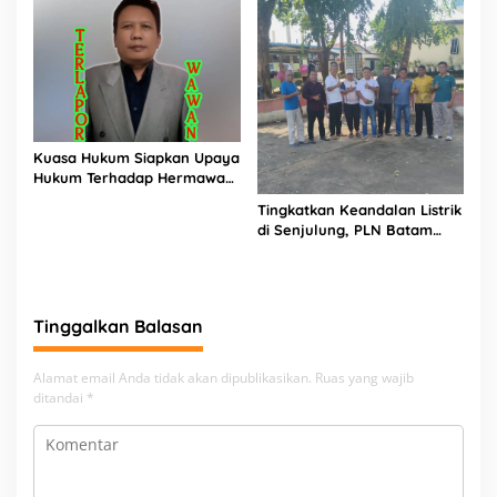
Emas 2045
Kuasa Hukum Siapkan Upaya
Hukum Terhadap Hermawan
Amir Asal Bandung
Tingkatkan Keandalan Listrik
di Senjulung, PLN Batam
Percepat Pembangunan
Gardu Baru Dalam Upaya
Pengamanan Peningkatan
Beban
Tinggalkan Balasan
Alamat email Anda tidak akan dipublikasikan.
Ruas yang wajib
ditandai
*