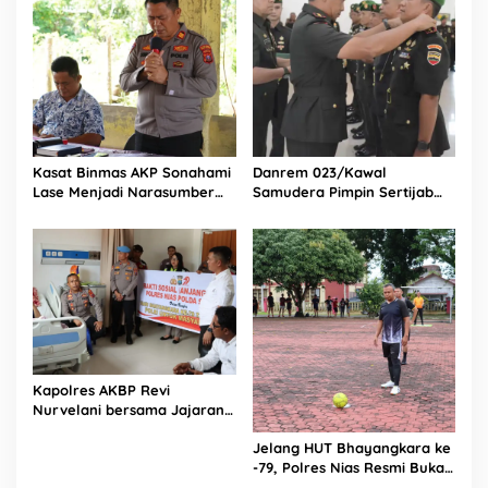
Kasat Binmas AKP Sonahami
Danrem 023/Kawal
Lase Menjadi Narasumber
Samudera Pimpin Sertijab
Sekaligus Mengikuti
Dandim 0213/Nias
Persekutuan Doa
Kapolres AKBP Revi
Nurvelani bersama Jajaran
Kunjungi Kepala Bagian
Jelang HUT Bhayangkara ke
Logistik Polres Nias di Rumah
-79, Polres Nias Resmi Buka
Sakit
Turnamen Olahraga