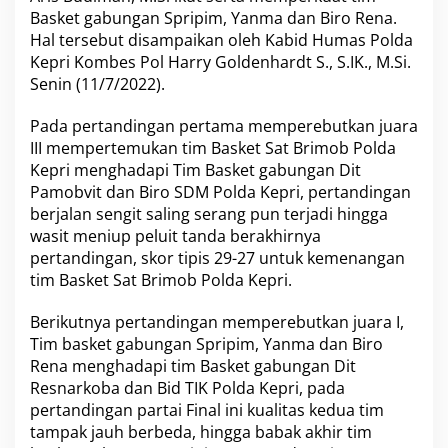
m
Basket gabungan Spripim, Yanma dan Biro Rena.
a
Hal tersebut disampaikan oleh Kabid Humas Polda
D
Kepri Kombes Pol Harry Goldenhardt S., S.IK., M.Si.
a
Senin (11/7/2022).
n
R
o
Pada pertandingan pertama memperebutkan juara
r
III mempertemukan tim Basket Sat Brimob Polda
e
Kepri menghadapi Tim Basket gabungan Dit
n
Pamobvit dan Biro SDM Polda Kepri, pertandingan
a
J
berjalan sengit saling serang pun terjadi hingga
u
wasit meniup peluit tanda berakhirnya
a
pertandingan, skor tipis 29-27 untuk kemenangan
r
tim Basket Sat Brimob Polda Kepri.
a
T
u
Berikutnya pertandingan memperebutkan juara I,
r
Tim basket gabungan Spripim, Yanma dan Biro
n
Rena menghadapi tim Basket gabungan Dit
a
Resnarkoba dan Bid TIK Polda Kepri, pada
m
pertandingan partai Final ini kualitas kedua tim
e
n
tampak jauh berbeda, hingga babak akhir tim
B