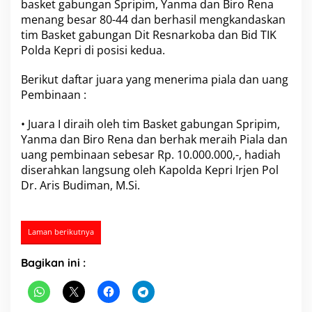
basket gabungan Spripim, Yanma dan Biro Rena
a
menang besar 80-44 dan berhasil mengkandaskan
s
tim Basket gabungan Dit Resnarkoba dan Bid TIK
k
e
Polda Kepri di posisi kedua.
t
K
Berikut daftar juara yang menerima piala dan uang
a
Pembinaan :
p
o
• Juara I diraih oleh tim Basket gabungan Spripim,
l
d
Yanma dan Biro Rena dan berhak meraih Piala dan
a
uang pembinaan sebesar Rp. 10.000.000,-, hadiah
C
diserahkan langsung oleh Kapolda Kepri Irjen Pol
u
Dr. Aris Budiman, M.Si.
p
I
I
T
Laman berikutnya
a
h
u
Bagikan ini :
n
2
0
2