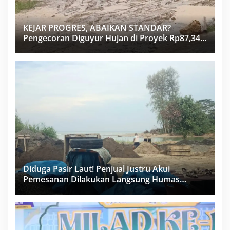
KEJAR PROGRES, ABAIKAN STANDAR?
Pengecoran Diguyur Hujan di Proyek Rp87,34
Miliar Sukma Nias, Konsultan, Pengawas dan
PPK Bungkam
Diduga Pasir Laut! Penjual Justru Akui
Pemesanan Dilakukan Langsung Humas
Proyek Sukma