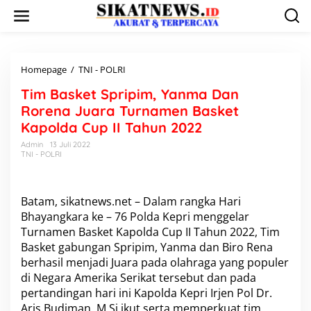
L
e
w
a
t
i
Homepage
/
TNI - POLRI
T
k
i
Tim Basket Spripim, Yanma Dan
e
m
k
B
Rorena Juara Turnamen Basket
o
a
Kapolda Cup II Tahun 2022
n
s
t
k
Admin
13 Juli 2022
e
TNI - POLRI
e
n
t
S
p
Batam, sikatnews.net – Dalam rangka Hari
r
Bhayangkara ke – 76 Polda Kepri menggelar
i
Turnamen Basket Kapolda Cup II Tahun 2022, Tim
p
i
Basket gabungan Spripim, Yanma dan Biro Rena
m
berhasil menjadi Juara pada olahraga yang populer
,
di Negara Amerika Serikat tersebut dan pada
Y
pertandingan hari ini Kapolda Kepri Irjen Pol Dr.
a
Aris Budiman, M.Si ikut serta memperkuat tim
n