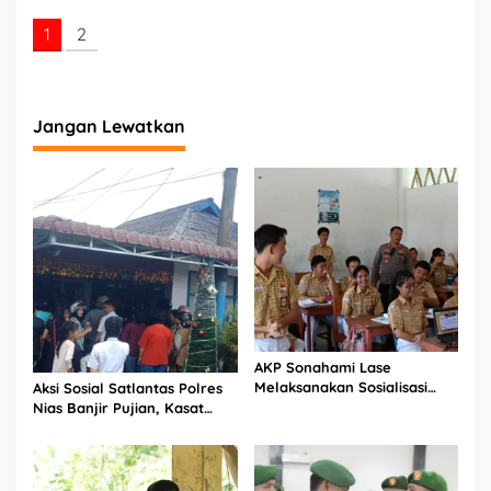
2
1
2
Jangan Lewatkan
AKP Sonahami Lase
Melaksanakan Sosialisasi
Aksi Sosial Satlantas Polres
Kepada Anak SMA Bintang
Nias Banjir Pujian, Kasat
Laut Teluk Dalam Nias
Lantas Ovaroni Zendrato
Selatan
Bagikan 1.000 Dus Kopi
Fresco untuk Warga di
Tengah Sulitnya Ekonomi