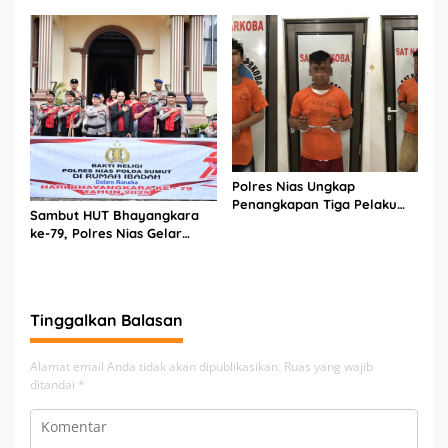
Polres Nias Ungkap
Penangkapan Tiga Pelaku
Sambut HUT Bhayangkara
Terduga Jaringan Narkoba
ke-79, Polres Nias Gelar
Bakti Religi di Tiga Rumah
Ibadah
Tinggalkan Balasan
Alamat email Anda tidak akan dipublikasikan.
Ruas yang wajib
ditandai
*