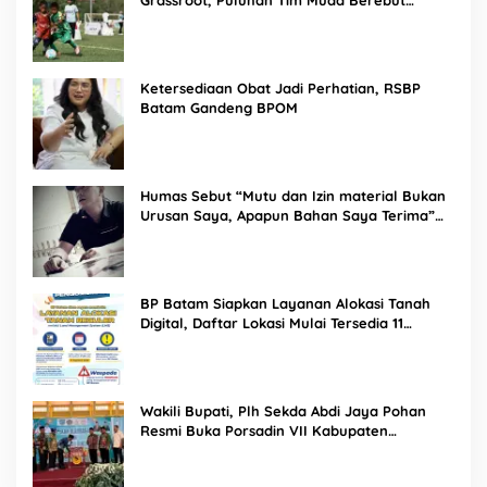
Grassroot, Puluhan Tim Muda Berebut
Talenta Terbaik
Ketersediaan Obat Jadi Perhatian, RSBP
Batam Gandeng BPOM
Humas Sebut “Mutu dan Izin material Bukan
Urusan Saya, Apapun Bahan Saya Terima”
Tuai Kecaman Dari Masyarakat
BP Batam Siapkan Layanan Alokasi Tanah
Digital, Daftar Lokasi Mulai Tersedia 11
Agustus 2026
Wakili Bupati, Plh Sekda Abdi Jaya Pohan
Resmi Buka Porsadin VII Kabupaten
Labuhanbatu