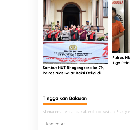
B
a
m
b
u
Polres N
Tiga Pela
Sambut HUT Bhayangkara ke-79,
Narkoba
Polres Nias Gelar Bakti Religi di
Tiga Rumah Ibadah
Tinggalkan Balasan
Alamat email Anda tidak akan dipublikasikan.
Ruas yan