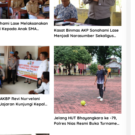
hami Lase Melaksanakan
si Kepada Anak SMA
Kasat Binmas AKP Sonahami Lase
aut Teluk Dalam Nias
Menjadi Narasumber Sekaligus
Mengikuti Persekutuan Doa
 AKBP Revi Nurvelani
Jajaran Kunjungi Kepala
gistik Polres Nias di
kit
Jelang HUT Bhayangkara ke -79,
Polres Nias Resmi Buka Turnamen
Olahraga