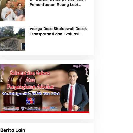
Pemanfaatan Ruang Laut
Sesuai Ketentuan Peraturan
Perundang-undangan
Warga Desa Sitoluewali Desak
Transparansi dan Evaluasi
Kualitas Proyek Jalan, Diduga
Minim Informasi
Berita Lain