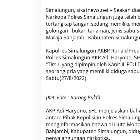
a
h
Simalungun, sikatnews.net – Seakan dia
T
Narkoba Polres Simalungun juga telah 
I
tertangkap tangan sedang memiliki, m
M
-
golongan I bukan tanaman, jenis sabu-
I
Maraja Bahjambi, Kabupaten Simalungun.
I
,
Kapolres Simalungun AKBP Ronald Fredy C
S
Polres Simalungun AKP Adi Haryono, S
a
t
“Tim-II yang dipimpin oleh Kanit II IPT
N
seorang pria yang memiliki diduga sabu
a
Sabtu(27/8/2022)
r
k
o
(Ket. Foto : Barang Bukti)
b
a
P
AKP Adi Haryono, SH., menjelaskan bah
o
antara Pihak Kepolisian Polres Simalu
l
menginformasikan bahwa di Huta Moho 
r
Bahjambi, Kabupaten Simalungun, didug
e
s
penyalahgunaan narkotika.