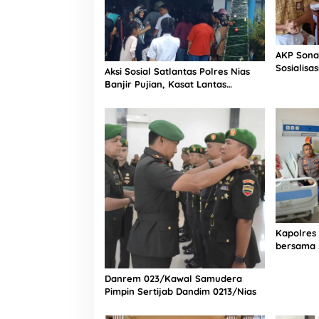
P
e
m
i
AKP Sona
l
Sosialisa
i
Aksi Sosial Satlantas Polres Nias
Bintang L
k
Banjir Pujian, Kasat Lantas
Selatan
S
Ovaroni Zendrato Bagikan 1.000
a
Dus Kopi Fresco untuk Warga di
b
Tengah Sulitnya Ekonomi
u
D
a
r
i
D
a
l
Kapolres
a
bersama 
m
Bagian Lo
G
Rumah Sa
u
Danrem 023/Kawal Samudera
b
Pimpin Sertijab Dandim 0213/Nias
u
k