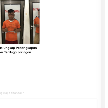
ias Ungkap Penangkapan
ku Terduga Jaringan
g wajib ditandai
*