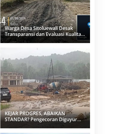
Warga Desa Sitoluewali Desak
Transparansi dan Evaluasi Kualitas
Proyek Jalan, Diduga Minim
Informasi
KEJAR PROGRES, ABAIKAN
STANDAR? Pengecoran Diguyur
Hujan di Proyek Rp87,34 Miliar
Sukma Nias, Konsultan, Pengawas