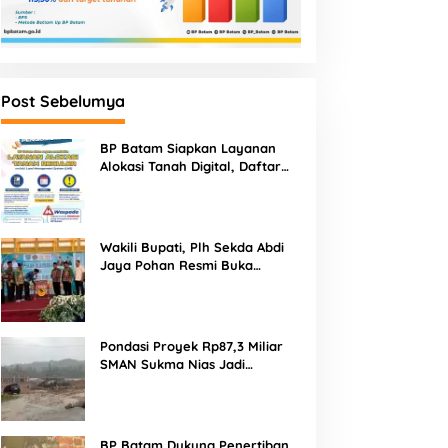
Post Sebelumya
BP Batam Siapkan Layanan
Alokasi Tanah Digital, Daftar
Lokasi Mulai Tersedia 11 Agustus
2026
Wakili Bupati, Plh Sekda Abdi
Jaya Pohan Resmi Buka
Porsadin VII Kabupaten
Labuhanbatu
Pondasi Proyek Rp87,3 Miliar
SMAN Sukma Nias Jadi
Sorotan: Dugaan Bore Pile
Dicor Saat Hujan, Konsultan
dan PPK Bungkam
BP Batam Dukung Penertiban