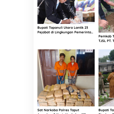
a
n
G
u
b
J
Bupati Tapanuli Utara Lantik 23
a
Pejabat di Lingkungan Pemerintah
b
‎‎Pemkab 
Kabupaten Tapanuli Utara
a
TJSL PT. 
r
1.500 Bib
Kelompok
Parmona
Sat Narkoba Polres Taput
Bupati Ta