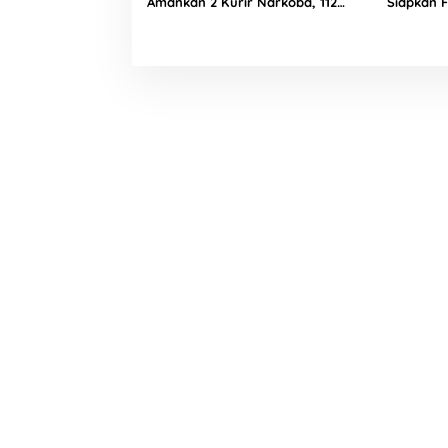
Amankan 2 Kurir Narkoba, 112
Siapkan F
Paket Ganja Kering Berhasil Disita