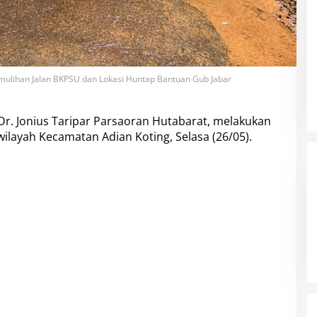
 Pemulihan Jalan BKPSU dan Lokasi Huntap Bantuan Gub Jabar
Dr. Jonius Taripar Parsaoran Hutabarat, melakukan
wilayah Kecamatan Adian Koting, Selasa (26/05).