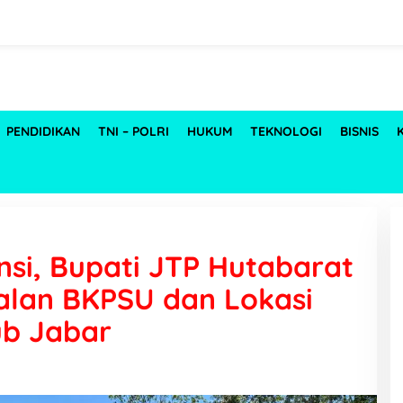
PENDIDIKAN
TNI – POLRI
HUKUM
TEKNOLOGI
BISNIS
vinsi, Bupati JTP Hutabarat
alan BKPSU dan Lokasi
ub Jabar