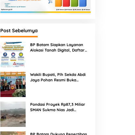
Post Sebelumya
BP Batam Siapkan Layanan
Alokasi Tanah Digital, Daftar
Lokasi Mulai Tersedia 11 Agustus
2026
Wakili Bupati, Plh Sekda Abdi
Jaya Pohan Resmi Buka
Porsadin VII Kabupaten
Labuhanbatu
Pondasi Proyek Rp87,3 Miliar
SMAN Sukma Nias Jadi
Sorotan: Dugaan Bore Pile
Dicor Saat Hujan, Konsultan
dan PPK Bungkam
BP Batam Dukung Penertiban