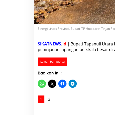
b
a
r
a
t
T
‎Sinergi Lintas Provinsi, Bupati JTP Hutabarat Tinjau
i
n
j
a
SIKATNEWS
.
id
| Bupati Tapanuli Utara 
u
peninjauan lapangan berskala besar di 
P
e
m
Laman berikutnya
u
l
Bagikan ini :
i
h
a
n
J
a
1
2
l
a
n