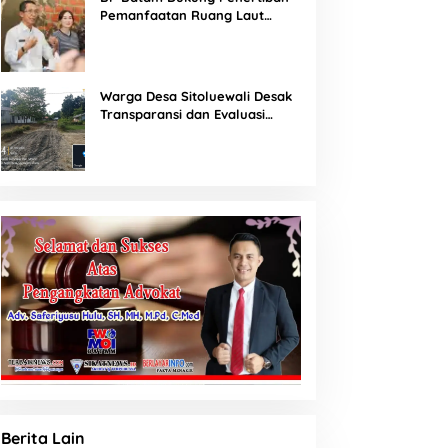
Pemanfaatan Ruang Laut
Sesuai Ketentuan Peraturan
Perundang-undangan
Warga Desa Sitoluewali Desak
Transparansi dan Evaluasi
Kualitas Proyek Jalan, Diduga
Minim Informasi
Berita Lain