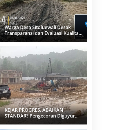
Warga Desa Sitoluewali Desak
Transparansi dan Evaluasi Kualitas
Proyek Jalan, Diduga Minim
Informasi
KEJAR PROGRES, ABAIKAN
STANDAR? Pengecoran Diguyur
Hujan di Proyek Rp87,34 Miliar
Sukma Nias, Konsultan, Pengawas