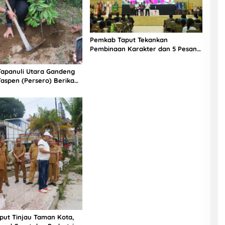
Pemkab Taput Tekankan
Pembinaan Karakter dan 5 Pesan
Emas Pada Jambore Nasional
HKBP
Tapanuli Utara Gandeng
Taspen (Persero) Berikan
it Durian Unggul Kepada
 Tani Kecamatan
ngan
put Tinjau Taman Kota,