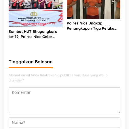
Polres Nias Ungkap
Penangkapan Tiga Pelaku
Sambut HUT Bhayangkara
Terduga Jaringan Narkoba
ke-79, Polres Nias Gelar
Bakti Religi di Tiga Rumah
Ibadah
Tinggalkan Balasan
Alamat email Anda tidak akan dipublikasikan.
Ruas yang wajib
ditandai
*