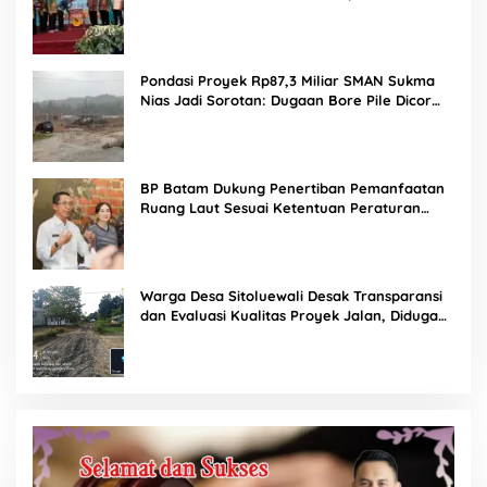
Labuhanbatu
Pondasi Proyek Rp87,3 Miliar SMAN Sukma
Nias Jadi Sorotan: Dugaan Bore Pile Dicor
Saat Hujan, Konsultan dan PPK Bungkam
BP Batam Dukung Penertiban Pemanfaatan
Ruang Laut Sesuai Ketentuan Peraturan
Perundang-undangan
Warga Desa Sitoluewali Desak Transparansi
dan Evaluasi Kualitas Proyek Jalan, Diduga
Minim Informasi