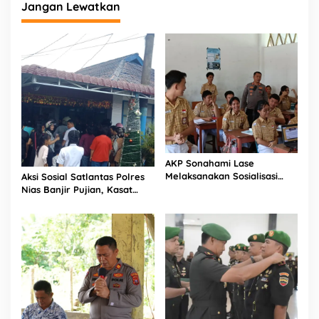
Jangan Lewatkan
2
2
P
a
n
d
a
K
e
p
u
l
AKP Sonahami Lase
a
Melaksanakan Sosialisasi
Aksi Sosial Satlantas Polres
u
Kepada Anak SMA Bintang
Nias Banjir Pujian, Kasat
a
Laut Teluk Dalam Nias
Lantas Ovaroni Zendrato
n
Selatan
Bagikan 1.000 Dus Kopi
R
Fresco untuk Warga di
i
Tengah Sulitnya Ekonomi
a
u