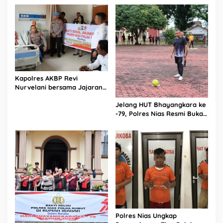
Persekutuan Doa
Kapolres AKBP Revi
Nurvelani bersama Jajaran
Kunjungi Kepala Bagian
Jelang HUT Bhayangkara ke
Logistik Polres Nias di Rumah
-79, Polres Nias Resmi Buka
Sakit
Turnamen Olahraga
Polres Nias Ungkap