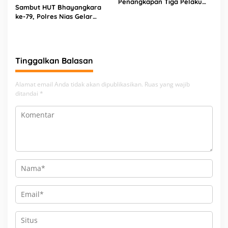
Penangkapan Tiga Pelaku
Sambut HUT Bhayangkara
Terduga Jaringan Narkoba
ke-79, Polres Nias Gelar
Bakti Religi di Tiga Rumah
Ibadah
Tinggalkan Balasan
Alamat email Anda tidak akan dipublikasikan.
Ruas yang wajib
ditandai
*