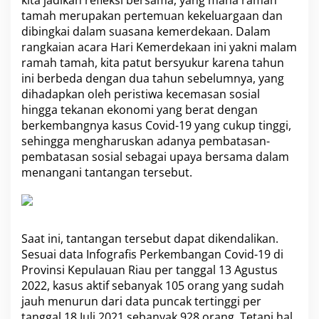
kita jadikan refleksi bersama, yang mana ramah
r
tamah merupakan pertemuan kekeluargaan dan
o
dibingkai dalam suasana kemerdekaan. Dalam
v
rangkaian acara Hari Kemerdekaan ini yakni malam
i
ramah tamah, kita patut bersyukur karena tahun
n
s
ini berbeda dengan dua tahun sebelumnya, yang
i
dihadapkan oleh peristiwa kecemasan sosial
K
hingga tekanan ekonomi yang berat dengan
e
berkembangnya kasus Covid-19 yang cukup tinggi,
p
sehingga mengharuskan adanya pembatasan-
u
l
pembatasan sosial sebagai upaya bersama dalam
a
menangani tantangan tersebut.
u
a
n
R
i
Saat ini, tantangan tersebut dapat dikendalikan.
a
Sesuai data Infografis Perkembangan Covid-19 di
u
T
Provinsi Kepulauan Riau per tanggal 13 Agustus
a
2022, kasus aktif sebanyak 105 orang yang sudah
h
jauh menurun dari data puncak tertinggi per
u
tanggal 18 Juli 2021 sebanyak 928 orang. Tetapi hal