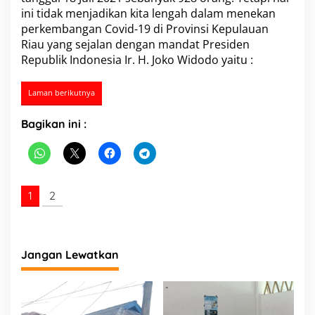
n
ini tidak menjadikan kita lengah dalam menekan
2
0
perkembangan Covid-19 di Provinsi Kepulauan
2
Riau yang sejalan dengan mandat Presiden
2
Republik Indonesia Ir. H. Joko Widodo yaitu :
D
i
h
Laman berikutnya
a
d
Bagikan ini :
i
r
i
K
a
p
1
2
o
l
d
a
K
Jangan Lewatkan
e
p
r
i