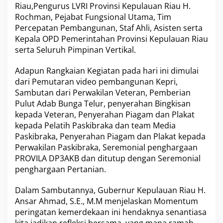
Riau,Pengurus LVRI Provinsi Kepulauan Riau H.
g
Rochman, Pejabat Fungsional Utama, Tim
a
t
Percepatan Pembangunan, Staf Ahli, Asisten serta
i
Kepala OPD Pemerintahan Provinsi Kepulauan Riau
H
serta Seluruh Pimpinan Vertikal.
U
T
Adapun Rangkaian Kegiatan pada hari ini dimulai
K
E
dari Pemutaran video pembangunan Kepri,
M
Sambutan dari Perwakilan Veteran, Pemberian
R
Pulut Adab Bunga Telur, penyerahan Bingkisan
I
kepada Veteran, Penyerahan Piagam dan Plakat
K
E
kepada Pelatih Paskibraka dan team Media
-
Paskibraka, Penyerahan Piagam dan Plakat kepada
7
Perwakilan Paskibraka, Seremonial penghargaan
7
PROVILA DP3AKB dan ditutup dengan Seremonial
T
penghargaan Pertanian.
i
n
g
Dalam Sambutannya, Gubernur Kepulauan Riau H.
k
Ansar Ahmad, S.E., M.M menjelaskan Momentum
a
peringatan kemerdekaan ini hendaknya senantiasa
t
P