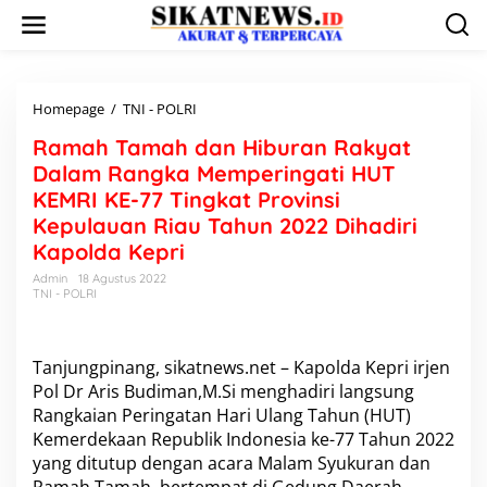
L
e
w
a
t
i
Homepage
/
TNI - POLRI
R
k
a
Ramah Tamah dan Hiburan Rakyat
e
m
k
a
Dalam Rangka Memperingati HUT
o
h
KEMRI KE-77 Tingkat Provinsi
n
T
Kepulauan Riau Tahun 2022 Dihadiri
t
a
e
m
Kapolda Kepri
n
a
Admin
18 Agustus 2022
h
TNI - POLRI
d
a
n
H
Tanjungpinang, sikatnews.net – Kapolda Kepri irjen
i
Pol Dr Aris Budiman,M.Si menghadiri langsung
b
Rangkaian Peringatan Hari Ulang Tahun (HUT)
u
Kemerdekaan Republik Indonesia ke-77 Tahun 2022
r
yang ditutup dengan acara Malam Syukuran dan
a
n