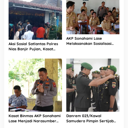
AKP Sonahami Lase
Melaksanakan Sosialisasi
Aksi Sosial Satlantas Polres
Kepada Anak SMA Bintang
Nias Banjir Pujian, Kasat
Laut Teluk Dalam Nias
Lantas Ovaroni Zendrato
Selatan
Bagikan 1.000 Dus Kopi
Fresco untuk Warga di
Tengah Sulitnya Ekonomi
Kasat Binmas AKP Sonahami
Danrem 023/Kawal
Lase Menjadi Narasumber
Samudera Pimpin Sertijab
Sekaligus Mengikuti
Dandim 0213/Nias