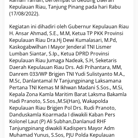
Ramah Tamah, bertempat di Gedung Daerah
R
Kepulauan Riau, Tanjung Pinang pada hari Rabu
a
(17/08/2022).
k
y
Kegiatan ini dihadiri oleh Gubernur Kepulauan Riau
a
t
H. Ansar Ahmad, S.E., M.M, Ketua TP PKK Provinsi
D
Kepulauan Riau Dra.Hj Dewi Kumalasari, M.Pd,
a
Kaskogabwilhan I Mayor Jenderal TNI Lismer
l
Lumban Siantar, S.Ip., Ketua DPRD Provinsi
a
m
Kepulauan Riau Jumaga Nadeak, S.H, Seketaris
R
Daerah Kepulauan Riau Drs. Adi Prihantara, MM,
a
Danrem 033/WP Brigjen TNI Yudi Sulistyanto M.A.,
n
M.Sc, Danlantamal IV Tanjungpinang Laksamana
g
Pertana TNI Kemas M Ikhwan Madani S.Sos., M.Si,
k
a
Kepala Zona Kamla Maritim Barat Laksma Bakamla
M
Hadi Pranoto, S.Sos.,M.Si(Han), Wakapolda
e
Kepulauan Riau Brigjen Pol Drs. Rudi Pranoto,
m
Danduskamla Koarmada I diwakili Kaban Pers
p
e
Kolonel Laut (P) Ali Subhan,Danlanud RHF
r
Tanjungpinang diwakili Kadispers Mayor Adm
i
Muhamad Yunus, S.Sos, PJU Polda Kepulauan
n