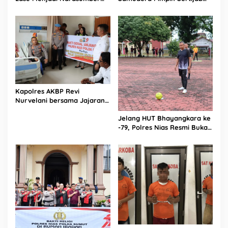
Sekaligus Mengikuti
Dandim 0213/Nias
Persekutuan Doa
Kapolres AKBP Revi
Nurvelani bersama Jajaran
Kunjungi Kepala Bagian
Jelang HUT Bhayangkara ke
Logistik Polres Nias di Rumah
-79, Polres Nias Resmi Buka
Sakit
Turnamen Olahraga