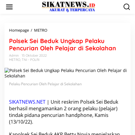
L
e
w
a
t
i
Homepage
/
METRO
P
k
o
Polsek Sei Beduk Ungkap Pelaku
e
l
k
s
Pencurian Oleh Pelajar di Sekolahan
o
e
Admin
15 Oktober 2022
n
k
METRO
,
TNI - POLRI
t
S
e
e
n
i
B
Pelaku Pencurian Oleh Pelajar di Sekolahan
e
d
u
k
SIKATNEWS.NET
| Unit reskrim
Polsek Sei Beduk
U
berhasil mengamankan 2 orang pelaku (pelajar)
n
tindak pidana pencurian handphone, Kamis
g
(13/10/22).
k
a
p
Kapolsek Sei Beduk AKP Betty Novia menjelaskan