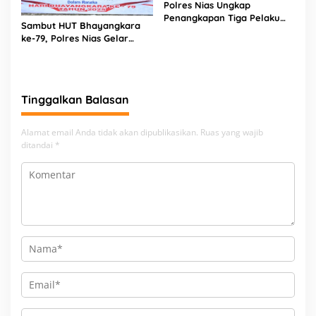
Polres Nias Ungkap
Penangkapan Tiga Pelaku
Sambut HUT Bhayangkara
Terduga Jaringan Narkoba
ke-79, Polres Nias Gelar
Bakti Religi di Tiga Rumah
Ibadah
Tinggalkan Balasan
Alamat email Anda tidak akan dipublikasikan.
Ruas yang wajib
ditandai
*