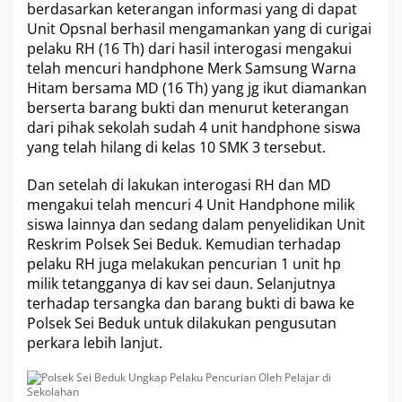
berdasarkan keterangan informasi yang di dapat
r
Unit Opsnal berhasil mengamankan yang di curigai
d
i
pelaku RH (16 Th) dari hasil interogasi mengakui
S
telah mencuri handphone Merk Samsung Warna
e
Hitam bersama MD (16 Th) yang jg ikut diamankan
k
berserta barang bukti dan menurut keterangan
o
dari pihak sekolah sudah 4 unit handphone siswa
l
a
yang telah hilang di kelas 10 SMK 3 tersebut.
h
a
Dan setelah di lakukan interogasi RH dan MD
n
mengakui telah mencuri 4 Unit Handphone milik
siswa lainnya dan sedang dalam penyelidikan Unit
Reskrim Polsek Sei Beduk. Kemudian terhadap
pelaku RH juga melakukan pencurian 1 unit hp
milik tetangganya di kav sei daun. Selanjutnya
terhadap tersangka dan barang bukti di bawa ke
Polsek Sei Beduk untuk dilakukan pengusutan
perkara lebih lanjut.