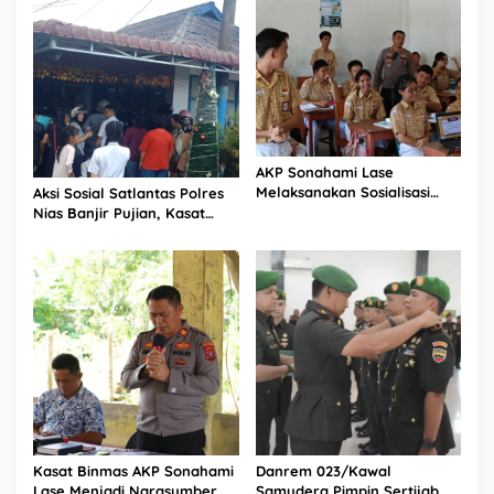
AKP Sonahami Lase
Melaksanakan Sosialisasi
Aksi Sosial Satlantas Polres
Kepada Anak SMA Bintang
Nias Banjir Pujian, Kasat
Laut Teluk Dalam Nias
Lantas Ovaroni Zendrato
Selatan
Bagikan 1.000 Dus Kopi
Fresco untuk Warga di
Tengah Sulitnya Ekonomi
Kasat Binmas AKP Sonahami
Danrem 023/Kawal
Lase Menjadi Narasumber
Samudera Pimpin Sertijab