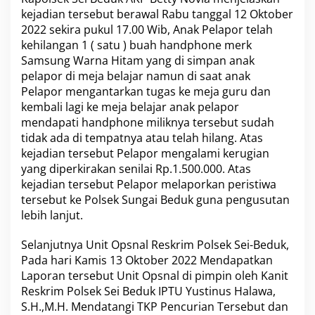
P
kejadian tersebut berawal Rabu tanggal 12 Oktober
e
2022 sekira pukul 17.00 Wib, Anak Pelapor telah
l
kehilangan 1 ( satu ) buah handphone merk
a
Samsung Warna Hitam yang di simpan anak
k
u
pelapor di meja belajar namun di saat anak
P
Pelapor mengantarkan tugas ke meja guru dan
e
kembali lagi ke meja belajar anak pelapor
n
mendapati handphone miliknya tersebut sudah
c
u
tidak ada di tempatnya atau telah hilang. Atas
r
kejadian tersebut Pelapor mengalami kerugian
i
yang diperkirakan senilai Rp.1.500.000. Atas
a
kejadian tersebut Pelapor melaporkan peristiwa
n
tersebut ke Polsek Sungai Beduk guna pengusutan
O
l
lebih lanjut.
e
h
Selanjutnya Unit Opsnal Reskrim Polsek Sei-Beduk,
P
Pada hari Kamis 13 Oktober 2022 Mendapatkan
e
Laporan tersebut Unit Opsnal di pimpin oleh Kanit
l
a
Reskrim Polsek Sei Beduk
IPTU Yustinus Halawa
,
j
S.H.,M.H. Mendatangi TKP Pencurian Tersebut dan
a