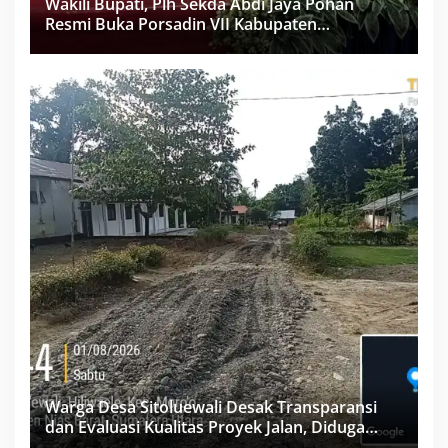
Wakili Bupati, Plh Sekda Abdi Jaya Pohan
Resmi Buka Porsadin VII Kabupaten
Labuhanbatu
Warga Desa Sitoluewali Desak Transparansi
dan Evaluasi Kualitas Proyek Jalan, Diduga
Minim Informasi