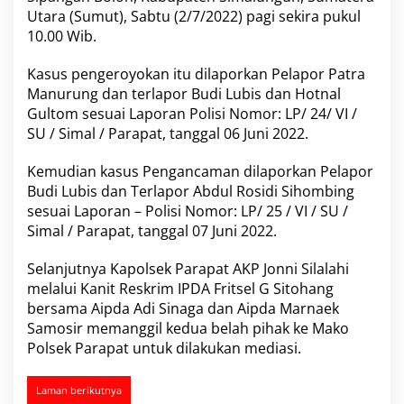
m
Utara (Sumut), Sabtu (2/7/2022) pagi sekira pukul
a
10.00 Wib.
l
u
Kasus pengeroyokan itu dilaporkan Pelapor Patra
n
Manurung dan terlapor Budi Lubis dan Hotnal
g
u
Gultom sesuai Laporan Polisi Nomor: LP/ 24/ VI /
n
SU / Simal / Parapat, tanggal 06 Juni 2022.
S
e
Kemudian kasus Pengancaman dilaporkan Pelapor
l
Budi Lubis dan Terlapor Abdul Rosidi Sihombing
e
s
sesuai Laporan – Polisi Nomor: LP/ 25 / VI / SU /
a
Simal / Parapat, tanggal 07 Juni 2022.
i
k
Selanjutnya Kapolsek Parapat AKP Jonni Silalahi
a
melalui Kanit Reskrim IPDA Fritsel G Sitohang
n
K
bersama Aipda Adi Sinaga dan Aipda Marnaek
a
Samosir memanggil kedua belah pihak ke Mako
s
Polsek Parapat untuk dilakukan mediasi.
u
s
P
Laman berikutnya
e