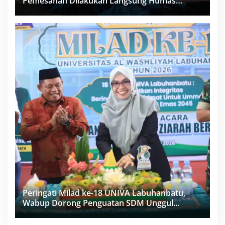
Pemesanan Dilakukan Langsung Humas
Proyek Sukma
Peringati Milad ke-18 UNIVA Labuhanbatu,
Wabup Dorong Penguatan SDM Unggul
Menuju Indonesia Emas 2045