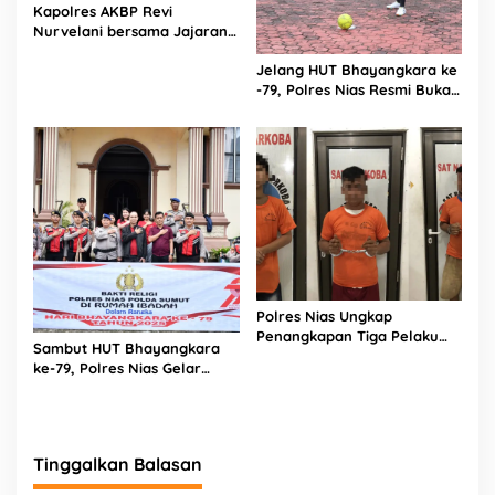
Kapolres AKBP Revi
Nurvelani bersama Jajaran
Kunjungi Kepala Bagian
Jelang HUT Bhayangkara ke
Logistik Polres Nias di Rumah
-79, Polres Nias Resmi Buka
Sakit
Turnamen Olahraga
Polres Nias Ungkap
Penangkapan Tiga Pelaku
Sambut HUT Bhayangkara
Terduga Jaringan Narkoba
ke-79, Polres Nias Gelar
Bakti Religi di Tiga Rumah
Ibadah
Tinggalkan Balasan