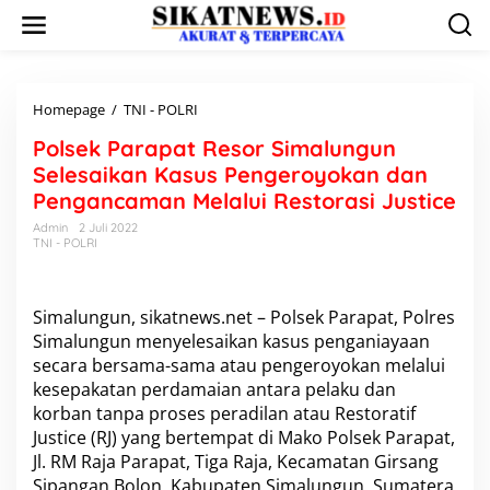
L
e
w
a
t
i
Homepage
/
TNI - POLRI
P
k
o
Polsek Parapat Resor Simalungun
e
l
k
s
Selesaikan Kasus Pengeroyokan dan
o
e
Pengancaman Melalui Restorasi Justice
n
k
t
P
Admin
2 Juli 2022
e
TNI - POLRI
a
n
r
a
p
Simalungun, sikatnews.net – Polsek Parapat, Polres
a
Simalungun menyelesaikan kasus penganiayaan
t
secara bersama-sama atau pengeroyokan melalui
R
e
kesepakatan perdamaian antara pelaku dan
s
korban tanpa proses peradilan atau Restoratif
o
Justice (RJ) yang bertempat di Mako Polsek Parapat,
r
Jl. RM Raja Parapat, Tiga Raja, Kecamatan Girsang
S
Sipangan Bolon, Kabupaten Simalungun, Sumatera
i