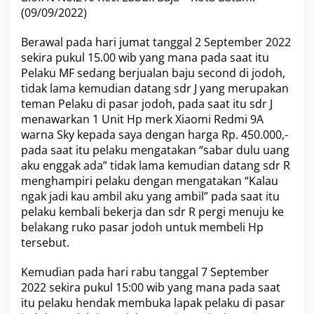
a
(09/09/2022)
n
P
Berawal pada hari jumat tanggal 2 September 2022
e
sekira pukul 15.00 wib yang mana pada saat itu
l
Pelaku MF sedang berjualan baju second di jodoh,
a
k
tidak lama kemudian datang sdr J yang merupakan
u
teman Pelaku di pasar jodoh, pada saat itu sdr J
P
menawarkan 1 Unit Hp merk Xiaomi Redmi 9A
e
warna Sky kepada saya dengan harga Rp. 450.000,-
r
t
pada saat itu pelaku mengatakan “sabar dulu uang
o
aku enggak ada” tidak lama kemudian datang sdr R
l
menghampiri pelaku dengan mengatakan “Kalau
o
ngak jadi kau ambil aku yang ambil” pada saat itu
n
pelaku kembali bekerja dan sdr R pergi menuju ke
g
a
belakang ruko pasar jodoh untuk membeli Hp
n
tersebut.
J
a
Kemudian pada hari rabu tanggal 7 September
h
2022 sekira pukul 15:00 wib yang mana pada saat
a
t
itu pelaku hendak membuka lapak pelaku di pasar
y