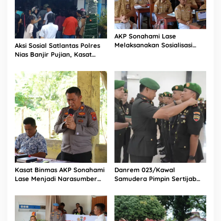
AKP Sonahami Lase
Melaksanakan Sosialisasi
Aksi Sosial Satlantas Polres
Kepada Anak SMA Bintang
Nias Banjir Pujian, Kasat
Laut Teluk Dalam Nias
Lantas Ovaroni Zendrato
Selatan
Bagikan 1.000 Dus Kopi
Fresco untuk Warga di
Tengah Sulitnya Ekonomi
Kasat Binmas AKP Sonahami
Danrem 023/Kawal
Lase Menjadi Narasumber
Samudera Pimpin Sertijab
Sekaligus Mengikuti
Dandim 0213/Nias
Persekutuan Doa