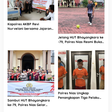
Kapolres AKBP Revi
Nurvelani bersama Jajaran
Kunjungi Kepala Bagian
Jelang HUT Bhayangkara ke
Logistik Polres Nias di Rumah
-79, Polres Nias Resmi Buka
Sakit
Turnamen Olahraga
Polres Nias Ungkap
Penangkapan Tiga Pelaku
Sambut HUT Bhayangkara
Terduga Jaringan Narkoba
ke-79, Polres Nias Gelar
Bakti Religi di Tiga Rumah