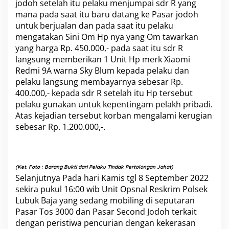
jodoh setelah itu pelaku menjumpai sdr R yang
a
mana pada saat itu baru datang ke Pasar jodoh
n
untuk berjualan dan pada saat itu pelaku
g
T
mengatakan Sini Om Hp nya yang Om tawarkan
e
yang harga Rp. 450.000,- pada saat itu sdr R
r
langsung memberikan 1 Unit Hp merk Xiaomi
j
Redmi 9A warna Sky Blum kepada pelaku dan
a
pelaku langsung membayarnya sebesar Rp.
d
i
400.000,- kepada sdr R setelah itu Hp tersebut
d
pelaku gunakan untuk kepentingam pelakh pribadi.
i
Atas kejadian tersebut korban mengalami kerugian
K
sebesar Rp. 1.200.000,-.
a
m
p
u
n
(Ket. Foto : Barang Bukti dari Pelaku Tindak Pertolongan Jahat)
g
Selanjutnya Pada hari Kamis tgl 8 September 2022
U
sekira pukul 16:00 wib Unit Opsnal Reskrim
Polsek
t
Lubuk Baja
yang sedang mobiling di seputaran
a
m
Pasar Tos 3000 dan
Pasar Second Jodoh
terkait
a
dengan peristiwa pencurian dengan kekerasan