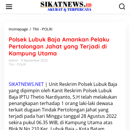
L
e
w
a
t
i
Homepage
/
TNI - POLRI
P
k
o
Polsek Lubuk Baja Amankan Pelaku
e
l
k
s
Pertolongan Jahat yang Terjadi di
o
e
Kampung Utama
n
k
t
L
Admin
9 September 2022
e
TNI - POLRI
u
n
b
u
k
SIKATNEWS.NET
| Unit Reskrim
Polsek Lubuk Baja
B
yang dipimpin oleh Kanit Reskrim Polsek Lubuk
a
Baja IPTU Thetio Nardiyanto, S.H telah melakukan
j
a
penangkapan terhadap 1 orang laki-laki dewasa
A
terkait dugaan Tindak Pertolongan Jahat yang
m
terjadi pada hari Minggu tanggal 28 Agustus 2022
a
sekira pukul 06.35 WIB, di Kampung Utama atas
n
Blok N No.210 Kec. Lubuk Baja – Kota Batam.
k