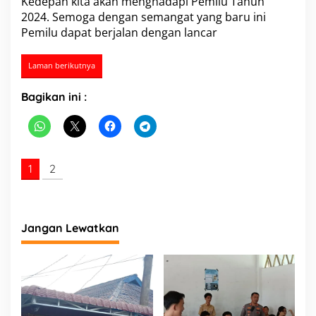
Kedepan kita akan menghadapi Pemilu Tahun
k
2024. Semoga dengan semangat yang baru ini
a
Pemilu dapat berjalan dengan lancar
H
a
r
Laman berikutnya
i
B
Bagikan ini :
h
a
y
a
n
g
1
2
k
a
r
a
k
Jangan Lewatkan
e
-
7
6
.