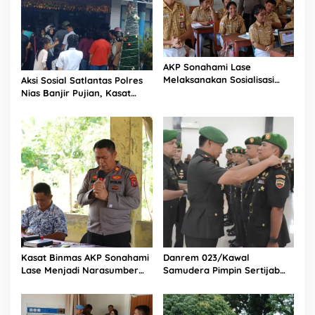
AKP Sonahami Lase
Melaksanakan Sosialisasi
Aksi Sosial Satlantas Polres
Kepada Anak SMA Bintang
Nias Banjir Pujian, Kasat
Laut Teluk Dalam Nias
Lantas Ovaroni Zendrato
Selatan
Bagikan 1.000 Dus Kopi
Fresco untuk Warga di
Tengah Sulitnya Ekonomi
Kasat Binmas AKP Sonahami
Danrem 023/Kawal
Lase Menjadi Narasumber
Samudera Pimpin Sertijab
Sekaligus Mengikuti
Dandim 0213/Nias
Persekutuan Doa