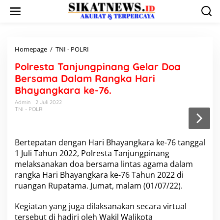
L
e
w
a
t
i
Homepage
/
TNI - POLRI
P
k
o
Polresta Tanjungpinang Gelar Doa
e
l
k
r
Bersama Dalam Rangka Hari
o
e
Bhayangkara ke-76.
n
s
t
t
Admin
2 Juli 2022
e
TNI - POLRI
a
n
T
a
n
Bertepatan dengan Hari Bhayangkara ke-76 tanggal
j
1 Juli Tahun 2022, Polresta Tanjungpinang
u
melaksanakan doa bersama lintas agama dalam
n
g
rangka Hari Bhayangkara ke-76 Tahun 2022 di
p
ruangan Rupatama. Jumat, malam (01/07/22).
i
n
Kegiatan yang juga dilaksanakan secara virtual
a
tersebut di hadiri oleh Wakil Walikota
n