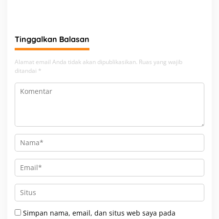
Bakti Religi di Tiga Rumah
Ibadah
Tinggalkan Balasan
Alamat email Anda tidak akan dipublikasikan.
Ruas yang wajib
ditandai
*
Simpan nama, email, dan situs web saya pada