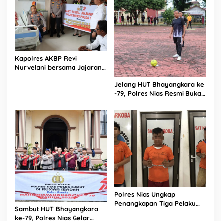
Kapolres AKBP Revi
Nurvelani bersama Jajaran
Kunjungi Kepala Bagian
Jelang HUT Bhayangkara ke
Logistik Polres Nias di Rumah
-79, Polres Nias Resmi Buka
Sakit
Turnamen Olahraga
Polres Nias Ungkap
Penangkapan Tiga Pelaku
Sambut HUT Bhayangkara
Terduga Jaringan Narkoba
ke-79, Polres Nias Gelar