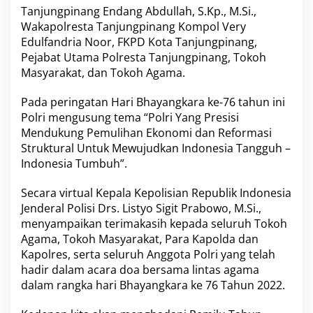
g
Tanjungpinang Endang Abdullah, S.Kp., M.Si.,
G
Wakapolresta Tanjungpinang Kompol Very
e
Edulfandria Noor, FKPD Kota Tanjungpinang,
l
Pejabat Utama Polresta Tanjungpinang, Tokoh
a
Masyarakat, dan Tokoh Agama.
r
D
o
Pada peringatan Hari Bhayangkara ke-76 tahun ini
a
Polri mengusung tema “Polri Yang Presisi
B
Mendukung Pemulihan Ekonomi dan Reformasi
e
Struktural Untuk Mewujudkan Indonesia Tangguh –
r
s
Indonesia Tumbuh”.
a
m
Secara virtual Kepala Kepolisian Republik Indonesia
a
Jenderal Polisi Drs. Listyo Sigit Prabowo, M.Si.,
D
menyampaikan terimakasih kepada seluruh Tokoh
a
l
Agama, Tokoh Masyarakat, Para Kapolda dan
a
Kapolres, serta seluruh Anggota Polri yang telah
m
hadir dalam acara doa bersama lintas agama
R
dalam rangka hari Bhayangkara ke 76 Tahun 2022.
a
n
g