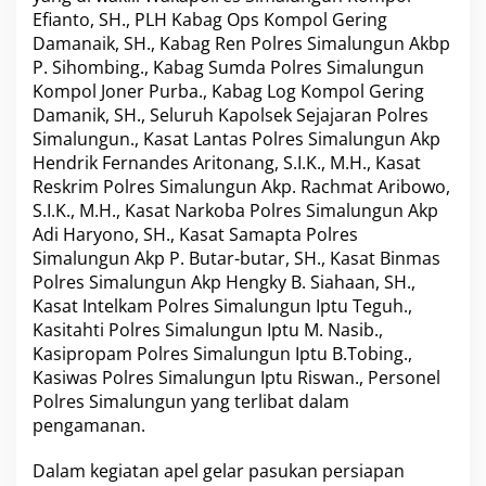
r
Efianto, SH., PLH Kabag Ops Kompol Gering
s
Damanaik, SH., Kabag Ren Polres Simalungun Akbp
i
P. Sihombing., Kabag Sumda Polres Simalungun
a
Kompol Joner Purba., Kabag Log Kompol Gering
p
Damanik, SH., Seluruh Kapolsek Sejajaran Polres
a
n
Simalungun., Kasat Lantas Polres Simalungun Akp
P
Hendrik Fernandes Aritonang, S.I.K., M.H., Kasat
e
Reskrim Polres Simalungun Akp. Rachmat Aribowo,
n
S.I.K., M.H., Kasat Narkoba Polres Simalungun Akp
g
a
Adi Haryono, SH., Kasat Samapta Polres
m
Simalungun Akp P. Butar-butar, SH., Kasat Binmas
a
Polres Simalungun Akp Hengky B. Siahaan, SH.,
n
Kasat Intelkam Polres Simalungun Iptu Teguh.,
a
Kasitahti Polres Simalungun Iptu M. Nasib.,
n
W
Kasipropam Polres Simalungun Iptu B.Tobing.,
2
Kasiwas Polres Simalungun Iptu Riswan., Personel
0
Polres Simalungun yang terlibat dalam
d
pengamanan.
i
W
i
Dalam kegiatan apel gelar pasukan persiapan
l