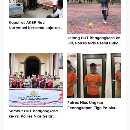
Kapolres AKBP Revi
Nurvelani bersama Jajaran
Kunjungi Kepala Bagian
Jelang HUT Bhayangkara ke
Logistik Polres Nias di Rumah
-79, Polres Nias Resmi Buka
Sakit
Turnamen Olahraga
Polres Nias Ungkap
Penangkapan Tiga Pelaku
Sambut HUT Bhayangkara
Terduga Jaringan Narkoba
ke-79, Polres Nias Gelar
Bakti Religi di Tiga Rumah
Ibadah