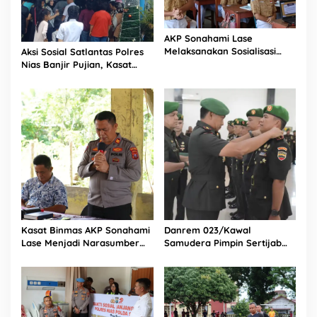
AKP Sonahami Lase
Melaksanakan Sosialisasi
Aksi Sosial Satlantas Polres
Kepada Anak SMA Bintang
Nias Banjir Pujian, Kasat
Laut Teluk Dalam Nias
Lantas Ovaroni Zendrato
Selatan
Bagikan 1.000 Dus Kopi
Fresco untuk Warga di
Tengah Sulitnya Ekonomi
Kasat Binmas AKP Sonahami
Danrem 023/Kawal
Lase Menjadi Narasumber
Samudera Pimpin Sertijab
Sekaligus Mengikuti
Dandim 0213/Nias
Persekutuan Doa