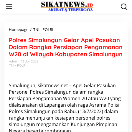
L
e
w
a
t
i
Homepage
/
TNI - POLRI
P
k
o
Polres Simalungun Gelar Apel Pasukan
e
l
k
r
Dalam Rangka Persiapan Pengamanan
o
e
W20 di Wilayah Kabupaten Simalungun
n
s
t
S
Admin
13 Juli 2022
e
TNI - POLRI
i
n
m
a
l
Simalungun, sikatnews.net – Apel Gelar Pasukan
u
Personel Polres Simalungun dalam rangka
n
Persiapan Pengamanan Women 20 atau W20 yang
g
u
dilaksanakan di Lapangan olah raga Asrama Polisi
n
Polres Simalungun pada Rabu, (13/7/2022) dalam
G
rangka menunjukan kesiapan personel polres
e
simalungun mengamankan Kunjungan Pimpinan
l
Negara beserta rombongan.
a