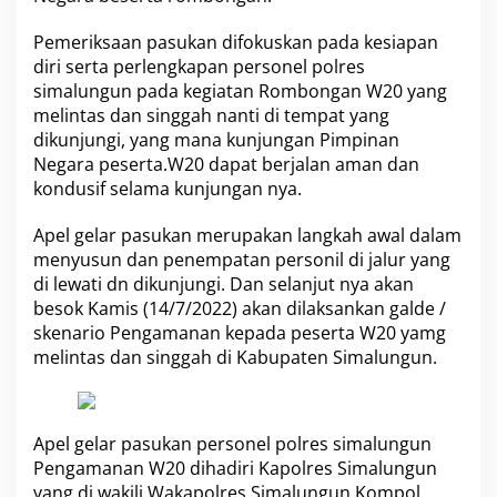
r
A
Pemeriksaan pasukan difokuskan pada kesiapan
p
diri serta perlengkapan personel polres
e
simalungun pada kegiatan Rombongan W20 yang
l
melintas dan singgah nanti di tempat yang
P
a
dikunjungi, yang mana kunjungan Pimpinan
s
Negara peserta.W20 dapat berjalan aman dan
u
kondusif selama kunjungan nya.
k
a
Apel gelar pasukan merupakan langkah awal dalam
n
D
menyusun dan penempatan personil di jalur yang
a
di lewati dn dikunjungi. Dan selanjut nya akan
l
besok Kamis (14/7/2022) akan dilaksankan galde /
a
skenario Pengamanan kepada peserta W20 yamg
m
R
melintas dan singgah di Kabupaten Simalungun.
a
n
g
k
Apel gelar pasukan personel polres simalungun
a
Pengamanan W20 dihadiri Kapolres Simalungun
P
yang di wakili Wakapolres Simalungun Kompol
e