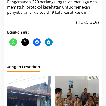
Pengamanan G20 berlangsung tetap menjaga dan
a
mematuhi protokol kesehatan untuk menekan
y
penyebaran virus covid 19 kata Kasat Reskrim .
a
h
K
( TORO GEA )
a
b
Bagikan ini :
u
p
a
t
e
n
S
i
Jangan Lewatkan
m
a
l
u
n
g
u
n