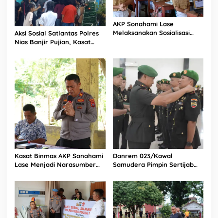
AKP Sonahami Lase
Melaksanakan Sosialisasi
Aksi Sosial Satlantas Polres
Kepada Anak SMA Bintang
Nias Banjir Pujian, Kasat
Laut Teluk Dalam Nias
Lantas Ovaroni Zendrato
Selatan
Bagikan 1.000 Dus Kopi
Fresco untuk Warga di
Tengah Sulitnya Ekonomi
Kasat Binmas AKP Sonahami
Danrem 023/Kawal
Lase Menjadi Narasumber
Samudera Pimpin Sertijab
Sekaligus Mengikuti
Dandim 0213/Nias
Persekutuan Doa