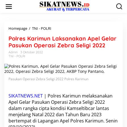
L
e
w
a
t
i
Homepage
/
TNI - POLRI
P
k
o
Polres Karimun Laksanakan Apel Gelar
e
l
k
r
Pasukan Operasi Zebra Seligi 2022
o
e
Admin
3 Oktober 2022
n
s
TNI - POLRI
t
K
e
a
n
r
i
Pasukan Operasi Zebra Seligi 2022 Polres Karimun
m
u
n
L
SIKATNEWS.NET
|
Polres Karimun
melaksanakan
a
Apel Gelar Pasukan Operasi Zebra Seligi 2022
k
dalam rangka cipta kondisi Kamseltibcar lantas
s
menjelang Natal 2022 dan Tahun Baru 2023
a
bertempat di Lapangan Apel Polres Karimun. Senin
n
a