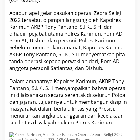
(03/10/2022).
k
a
Adapun apel gelar pasukan operasi Zebra Seligi
n
2022 tersebut dipimpin langsung oleh Kapolres
A
Karimun
AKBP Tony Pantano
p
, S.I.K., S.H.,dan
e
dihadiri pejabat utama Polres Karimun, Pom AD,
l
Pom AL, Dishub dan personil Polres Karimun.
G
Sebelum memberikan amanat, Kapolres Karimun
e
AKBP Tony Pantano, S.I.K., S.H menyematkan pita
l
a
tanda operasi kepada perwakilan dari, Pom AD,
r
anggota personil Satlantas, dan Dishub.
P
a
Dalam amanatnya Kapolres Karimun,
AKBP Tony
s
Pantano
, S.I.K., S.H menyampaikan bahwa operasi
u
k
ini dilaksanakan secara serentak di seluruh Polda
a
dan jajaran, tujuannya untuk membangun disiplin
n
masyarakat dalam berlalu lintas yang Presisi,
O
menurunkan angka pelanggaran dan kecelakaan
p
lalu lintas di wilayah hukum Polres Karimun.
e
r
a
s