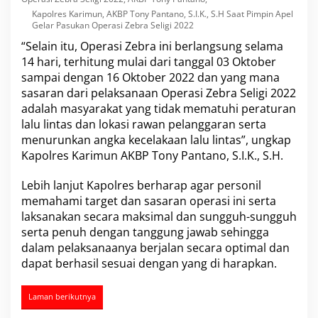
i
Kapolres Karimun, AKBP Tony Pantano, S.I.K., S.H Saat Pimpin Apel
Z
Gelar Pasukan Operasi Zebra Seligi 2022
e
“Selain itu, Operasi Zebra ini berlangsung selama
b
14 hari, terhitung mulai dari tanggal 03 Oktober
r
a
sampai dengan 16 Oktober 2022 dan yang mana
S
sasaran dari pelaksanaan
Operasi Zebra Seligi 2022
e
adalah masyarakat yang tidak mematuhi peraturan
l
lalu lintas dan lokasi rawan pelanggaran serta
i
g
menurunkan angka kecelakaan lalu lintas”, ungkap
i
Kapolres Karimun
AKBP Tony Pantano
, S.I.K., S.H.
2
0
Lebih lanjut Kapolres berharap agar personil
2
memahami target dan sasaran operasi ini serta
2
laksanakan secara maksimal dan sungguh-sungguh
serta penuh dengan tanggung jawab sehingga
dalam pelaksanaanya berjalan secara optimal dan
dapat berhasil sesuai dengan yang di harapkan.
Laman berikutnya