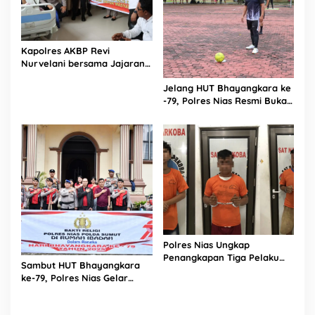
Kapolres AKBP Revi
Nurvelani bersama Jajaran
Kunjungi Kepala Bagian
Jelang HUT Bhayangkara ke
Logistik Polres Nias di Rumah
-79, Polres Nias Resmi Buka
Sakit
Turnamen Olahraga
Polres Nias Ungkap
Penangkapan Tiga Pelaku
Sambut HUT Bhayangkara
Terduga Jaringan Narkoba
ke-79, Polres Nias Gelar
Bakti Religi di Tiga Rumah
Ibadah