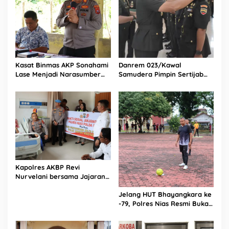
Kasat Binmas AKP Sonahami
Danrem 023/Kawal
Lase Menjadi Narasumber
Samudera Pimpin Sertijab
Sekaligus Mengikuti
Dandim 0213/Nias
Persekutuan Doa
Kapolres AKBP Revi
Nurvelani bersama Jajaran
Kunjungi Kepala Bagian
Jelang HUT Bhayangkara ke
Logistik Polres Nias di Rumah
-79, Polres Nias Resmi Buka
Sakit
Turnamen Olahraga