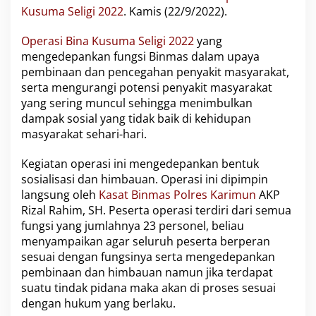
e
Kusuma Seligi 2022
. Kamis (22/9/2022).
r
a
Operasi Bina Kusuma Seligi 2022
yang
s
mengedepankan fungsi Binmas dalam upaya
i
pembinaan dan pencegahan penyakit masyarakat,
B
i
serta mengurangi potensi penyakit masyarakat
n
yang sering muncul sehingga menimbulkan
a
dampak sosial yang tidak baik di kehidupan
K
masyarakat sehari-hari.
u
s
u
Kegiatan operasi ini mengedepankan bentuk
m
sosialisasi dan himbauan. Operasi ini dipimpin
a
langsung oleh
Kasat Binmas Polres Karimun
AKP
S
Rizal Rahim, SH. Peserta operasi terdiri dari semua
e
fungsi yang jumlahnya 23 personel, beliau
l
i
menyampaikan agar seluruh peserta berperan
g
sesuai dengan fungsinya serta mengedepankan
i
pembinaan dan himbauan namun jika terdapat
2
suatu tindak pidana maka akan di proses sesuai
0
2
dengan hukum yang berlaku.
2