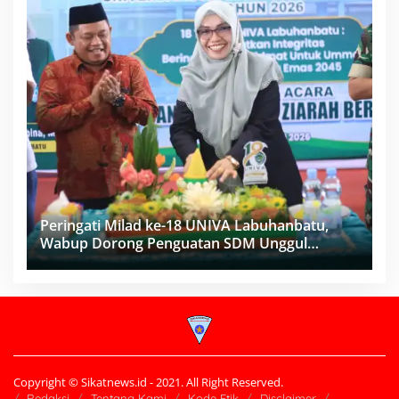
Peringati Milad ke-18 UNIVA Labuhanbatu,
Wabup Dorong Penguatan SDM Unggul
Menuju Indonesia Emas 2045
Copyright © Sikatnews.id - 2021. All Right Reserved.
Redaksi
Tentang Kami
Kode Etik
Disclaimer