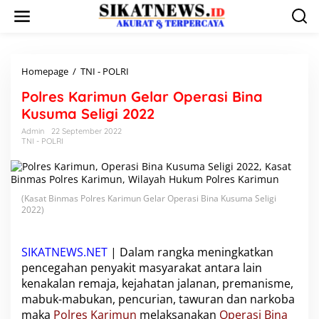
L
e
w
a
t
i
Homepage
/
TNI - POLRI
P
k
o
Polres Karimun Gelar Operasi Bina
e
l
k
r
Kusuma Seligi 2022
o
e
Admin
22 September 2022
n
s
TNI - POLRI
t
K
e
a
n
r
i
(Kasat Binmas Polres Karimun Gelar Operasi Bina Kusuma Seligi
m
2022)
u
n
G
SIKATNEWS.NET
| Dalam rangka meningkatkan
e
l
pencegahan penyakit masyarakat antara lain
a
kenakalan remaja, kejahatan jalanan, premanisme,
r
mabuk-mabukan, pencurian, tawuran dan narkoba
O
maka
Polres Karimun
melaksanakan
Operasi Bina
p