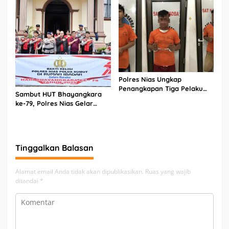
Polres Nias Ungkap
Penangkapan Tiga Pelaku
Sambut HUT Bhayangkara
Terduga Jaringan Narkoba
ke-79, Polres Nias Gelar
Bakti Religi di Tiga Rumah
Ibadah
Tinggalkan Balasan
Alamat email Anda tidak akan dipublikasikan.
Ruas yang wajib
ditandai
*