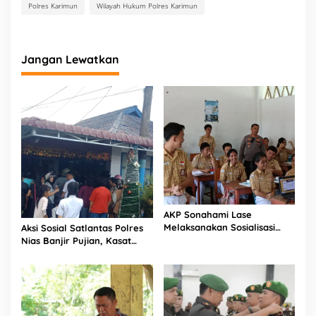
Polres Karimun
Wilayah Hukum Polres Karimun
Jangan Lewatkan
AKP Sonahami Lase
Melaksanakan Sosialisasi
Aksi Sosial Satlantas Polres
Kepada Anak SMA Bintang
Nias Banjir Pujian, Kasat
Laut Teluk Dalam Nias
Lantas Ovaroni Zendrato
Selatan
Bagikan 1.000 Dus Kopi
Fresco untuk Warga di
Tengah Sulitnya Ekonomi