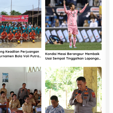
ng Keadilan Perjuangan
Kondisi Messi Berangsur Membaik
urnamen Bola Voli Putra
Usai Sempat Tinggalkan Lapangan
-81 di Mandrehe Barat
Lebih Cepat