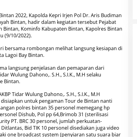
Bintan 2022
, Kapolda Kepri Irjen Pol Dr. Aris Budiman
ayah Bintan, hadir dalam kegiatan tersebut Pejabat
 Bintan, Kominfo Kabupaten Bintan, Kapolres Bintan
u (9/10/2022).
ri bersama rombongan melihat langsung kesiapan di
ata
Lagoi Bay Bintan
.
rima langsung penjelasan dan pemaparan dari
dar Wulung Dahono,. S.H., S.I.K., M.H selaku
 Bintan.
BP Tidar Wulung Dahono,. S.H., S.I.K., M.H
disiapkan untuk pengaman Tour de Bintan nanti
adangan polres bintan 35 personel memegang hp
ersonel Dishub, Pol pp 64,Brimob 31 (sterilisasi
curity PT. BRC 30 personel, jumlah perkuatan-
5 Ditlantas, Bid TIK 10 personel disediakan juga video
ki one broadcast system (penyiaran satu suara biar