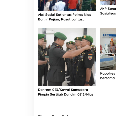
AKP Sona
Sosialisa
Aksi Sosial Satlantas Polres Nias
Bintang L
Banjir Pujian, Kasat Lantas
Selatan
Ovaroni Zendrato Bagikan 1.000
Dus Kopi Fresco untuk Warga di
Tengah Sulitnya Ekonomi
Kapolres
bersama 
Bagian Lo
Rumah Sa
Danrem 023/Kawal Samudera
Pimpin Sertijab Dandim 0213/Nias