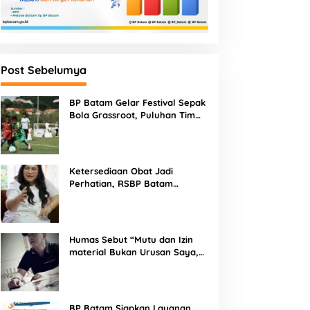
Post Sebelumya
BP Batam Gelar Festival Sepak
Bola Grassroot, Puluhan Tim
Muda Berebut Talenta Terbaik
Ketersediaan Obat Jadi
Perhatian, RSBP Batam
Gandeng BPOM
Humas Sebut “Mutu dan Izin
material Bukan Urusan Saya,
Apapun Bahan Saya Terima”
Tuai Kecaman Dari Masyarakat
BP Batam Siapkan Layanan