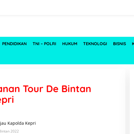
PENDIDIKAN
TNI – POLRI
HUKUM
TEKNOLOGI
BISNIS
nan Tour De Bintan
pri
Bintan 2022