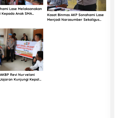
hami Lase Melaksanakan
si Kepada Anak SMA
Kasat Binmas AKP Sonahami Lase
aut Teluk Dalam Nias
Menjadi Narasumber Sekaligus
Mengikuti Persekutuan Doa
 AKBP Revi Nurvelani
Jajaran Kunjungi Kepala
gistik Polres Nias di
kit