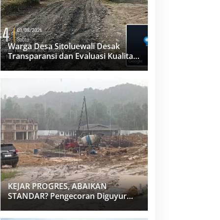
Warga Desa Sitoluewali Desak
Transparansi dan Evaluasi Kualitas
Proyek Jalan, Diduga Minim
Informasi
KEJAR PROGRES, ABAIKAN
STANDAR? Pengecoran Diguyur
Hujan di Proyek Rp87,34 Miliar
Sukma Nias, Konsultan, Pengawas