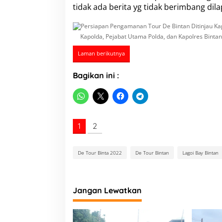
j
tidak ada berita yg tidak berimbang dil
a
u
K
Kapolda, Pejabat Utama Polda, dan Kapolres Bint
a
p
Laman berikutnya
o
l
d
Bagikan ini :
a
K
e
p
r
1
2
i
De Tour Binta 2022
De Tour Bintan
Lagoi Bay Bintan
Jangan Lewatkan