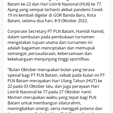
t
Batam ke-22
dan
Hari Listrik Nasional
(HLN) ke 77.
a
Ajang yang sempat terhenti akibat pandemi Covid-
r
19 ini kembali digelar di GOR Banda Baru, Kota
I
Batam, selama dua hari, 8-9 Oktober 2022.
n
s
t
Corporate Secretary
PT PLN Batam
, Hamidi Hamid,
a
dalam sambutan pada pembukaan turnamen
n
mengatakan tujuan utama dari turnamen ini
s
adalah bagaiman menciptakan dan memupuk
i
semangat, persaudaraan, kebersamaan dan
,
P
kekeluargaan menjunjung tinggi sportifitas.
T
P
“Bulan Oktober merupakan bulan yang terasa
L
spesial bagi
PT PLN Batam
, sebab pada bulan ini PT
N
PLN Batam merayakan Hari Ulang Tahun (HUT) ke
B
a
22 pada 03 Oktober lalu, dan juga perayaan
Hari
t
Listrik Nasional
ke 77 pada 27 Oktober nanti.
a
Momen merupakan waktu yang tepat bagi PLN
m
Batam untuk membangun silaturahmi,
G
e
meningkatkan sinergi, serta menggali potensi dan
l