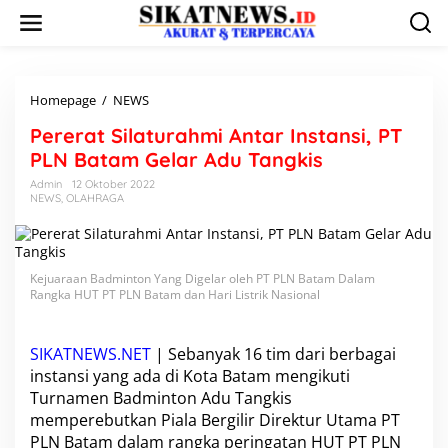
L
e
w
a
t
i
Homepage
/
NEWS
P
k
e
Pererat Silaturahmi Antar Instansi, PT
e
r
k
e
PLN Batam Gelar Adu Tangkis
o
r
Admin
12 Oktober 2022
n
a
NEWS
,
OLAHRAGA
t
t
e
S
n
i
l
Kejuaraan Badminton Yang Digelar oleh PT PLN Batam Dalam
a
Rangka HUT PT PLN Batam dan Hari Listrik Nasional
t
u
r
SIKATNEWS.NET
a
| Sebanyak 16 tim dari berbagai
h
instansi yang ada di Kota Batam mengikuti
m
Turnamen Badminton Adu Tangkis
i
memperebutkan Piala Bergilir Direktur Utama
PT
A
PLN Batam
dalam rangka peringatan
HUT PT PLN
n