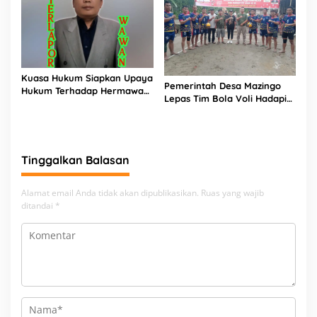
Kuasa Hukum Siapkan Upaya
Pemerintah Desa Mazingo
Hukum Terhadap Hermawan
Lepas Tim Bola Voli Hadapi
Amir Asal Bandung
Turnamen HUT RI ke-81
Tinggalkan Balasan
Alamat email Anda tidak akan dipublikasikan.
Ruas yang wajib
ditandai
*