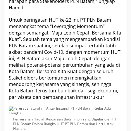
harapan para Stakeholders PLN Batam,” ungkap
a
Hamidi
r
A
Untuk peringatan HUT ke-22 ini,
PT PLN Batam
d
u
mengangkat tema “Leveraging Momentum”
T
dengan semangat “Maju Lebih Cepat, Bersama Kita
a
Kuat”. Sebuah tema yang menggambarkan kondisi
n
PLN Batam saat ini, setelah sempat tertatih-tatih
g
akibat pandemi Covid-19, dengan momentum HUT
k
i
ini, PLN Batam akan Maju Lebih Cepat, dengan
s
melihat potensi-potensi pertumbuhan yang ada di
Kota Batam, Bersama Kita Kuat dengan seluruh
Stakeholders berkomitmen meningkatkan,
mendorong kerjasama yang sinergis, sehingga
Kota Batam terus tumbuh baik dari segi ekonomi,
pariwisata dan pembangunan infrastruktur.
Penyerahan Hadiah Kejuaraan Badminton Yang Digelar oleh PT
PLN Batam Dalam Rangka HUT PT PLN Batam dan Hari Listrik
Nasional