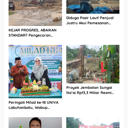
Diduga Pasir Laut! Penjual
Justru Akui Pemesanan
Dilakukan Langsung Humas
KEJAR PROGRES, ABAIKAN
Proyek Sukma
STANDAR? Pengecoran
Diguyur Hujan di Proyek
Rp87,34 Miliar Sukma Nias,
Konsultan, Pengawas dan
PPK Bungkam
Proyek Jembatan Sungai
Na’ai Rp13,3 Miliar Resmi
Dilaporkan ke APH, LSM
Peringati Milad ke-18 UNIVA
PIJAR Keadilan Ungkap
Labuhanbatu, Wabup
Dugaan Penyimpangan
Dorong Penguatan SDM
Rp2,68 Miliar
Unggul Menuju Indonesia
Emas 2045