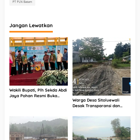
PT PLN Batam
Jangan Lewatkan
Wakili Bupati, Plh Sekda Abdi
Jaya Pohan Resmi Buka
Warga Desa Sitoluewali
Porsadin VII Kabupaten
Desak Transparansi dan
Labuhanbatu
Evaluasi Kualitas Proyek
Jalan, Diduga Minim
Informasi