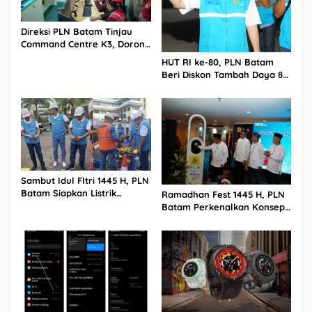
Direksi PLN Batam Tinjau
Command Centre K3, Dorong
Digitalisasi Pengawasan
HUT RI ke-80, PLN Batam
Keselamatan Kerja
Beri Diskon Tambah Daya 80
Persen Hingga Akhir Bulan
Agustus 2025
Sambut Idul FItri 1445 H, PLN
Batam Siapkan Listrik
Ramadhan Fest 1445 H, PLN
Andal dan Aman
Batam Perkenalkan Konsep
Electrifying Lifestyle