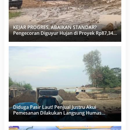
KEJAR PROGRES, ABAIKAN STANDAR?
Pengecoran Diguyur Hujan di Proyek Rp87,34
Miliar Sukma Nias, Konsultan, Pengawas dan
PPK Bungkam
Diduga Pasir Laut! Penjual Justru Akui
Pemesanan Dilakukan Langsung Humas
Proyek Sukma