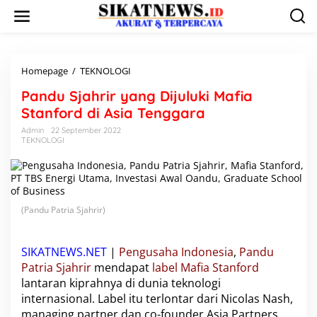
L
e
w
a
t
i
Homepage
/
TEKNOLOGI
P
k
a
Pandu Sjahrir yang Dijuluki Mafia
e
n
k
d
Stanford di Asia Tenggara
o
u
Admin
22 September 2022
n
S
TEKNOLOGI
t
j
e
a
n
h
r
i
(Pandu Patria Sjahrir )
r
y
a
n
SIKATNEWS.NET
|
Pengusaha Indonesia
,
Pandu
g
Patria Sjahrir
mendapat
label Mafia Stanford
D
lantaran kiprahnya di dunia teknologi
i
internasional. Label itu terlontar dari Nicolas Nash,
j
managing partner dan co-founder Asia Partners,
u