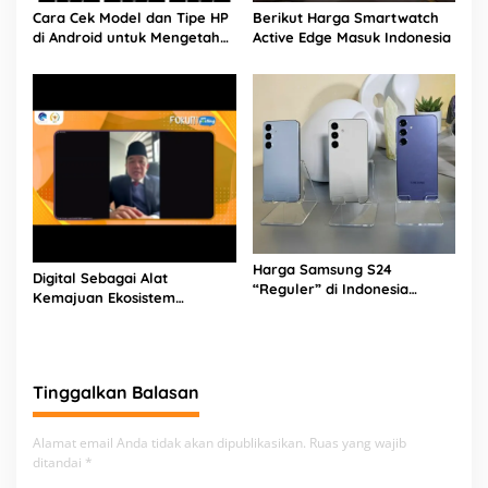
Cara Cek Model dan Tipe HP
Berikut Harga Smartwatch
di Android untuk Mengetahui
Active Edge Masuk Indonesia
Spesifikasinya
Harga Samsung S24
Digital Sebagai Alat
“Reguler” di Indonesia
Kemajuan Ekosistem
Sebagai Berikut
Pariwisata Banten
Tinggalkan Balasan
Alamat email Anda tidak akan dipublikasikan.
Ruas yang wajib
ditandai
*