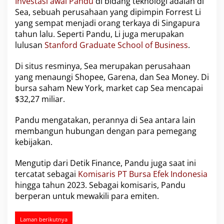
Investasi awal Pandu
di bidang teknologi adalah di
n
Sea, sebuah perusahaan yang dipimpin Forrest Li
g
yang sempat menjadi orang terkaya di Singapura
g
tahun lalu. Seperti Pandu, Li juga merupakan
a
r
lulusan
Stanford Graduate School of Business
.
a
Di situs resminya, Sea merupakan perusahaan
yang menaungi Shopee, Garena, dan Sea Money. Di
bursa saham New York, market cap Sea mencapai
$32,27 miliar.
Pandu mengatakan, perannya di Sea antara lain
membangun hubungan dengan para pemegang
kebijakan.
Mengutip dari Detik Finance, Pandu juga saat ini
tercatat sebagai
Komisaris PT Bursa Efek Indonesia
hingga tahun 2023. Sebagai komisaris, Pandu
berperan untuk mewakili para emiten.
Laman berikutnya