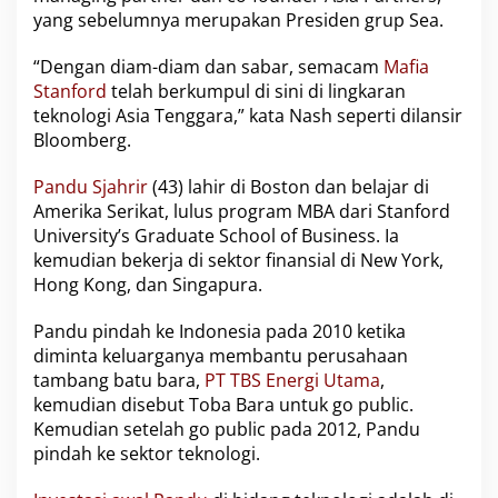
l
yang sebelumnya merupakan Presiden grup Sea.
u
k
“Dengan diam-diam dan sabar, semacam
Mafia
i
Stanford
telah berkumpul di sini di lingkaran
M
teknologi Asia Tenggara,” kata Nash seperti dilansir
a
f
Bloomberg.
i
a
Pandu Sjahrir
(43) lahir di Boston dan belajar di
S
Amerika Serikat, lulus program MBA dari Stanford
t
University’s Graduate School of Business. Ia
a
n
kemudian bekerja di sektor finansial di New York,
f
Hong Kong, dan Singapura.
o
r
Pandu pindah ke Indonesia pada 2010 ketika
d
diminta keluarganya membantu perusahaan
d
i
tambang batu bara,
PT TBS Energi Utama
,
A
kemudian disebut Toba Bara untuk go public.
s
Kemudian setelah go public pada 2012, Pandu
i
pindah ke sektor teknologi.
a
T
e