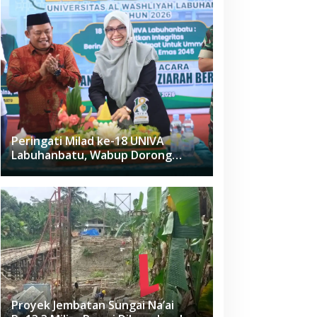
Peringati Milad ke-18 UNIVA
Labuhanbatu, Wabup Dorong
Penguatan SDM Unggul Menuju
Indonesia Emas 2045
Proyek Jembatan Sungai Na’ai