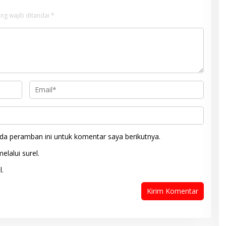
ng wajib ditandai
*
da peramban ini untuk komentar saya berikutnya.
elalui surel.
l.