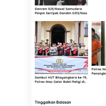
Kepala B
Nias di 
Danrem 023/Kawal Samudera
Pimpin Sertijab Dandim 0213/Nias
Polres N
Penangka
Sambut HUT Bhayangkara ke-79,
Terduga 
Polres Nias Gelar Bakti Religi di
Tiga Rumah Ibadah
Tinggalkan Balasan