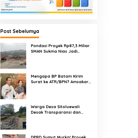
Post Sebelumya
Pondasi Proyek Rp87,3 Miliar
SMAN Sukma Nias Jadi
Sorotan: Dugaan Bore Pile
Dicor Saat Hujan, Konsultan
dan PPK Bungkam
Mengapa BP Batam Kirim
Surat ke ATR/BPN? Amsakar
Jelaskan Penyelesaian
Alokasi Lahan Perairan Belum
Direklamasi
Warga Desa Sitoluewali
Desak Transparansi dan
Evaluasi Kualitas Proyek
Jalan, Diduga Minim
Informasi
DPRD Sumut Murka! Proyek