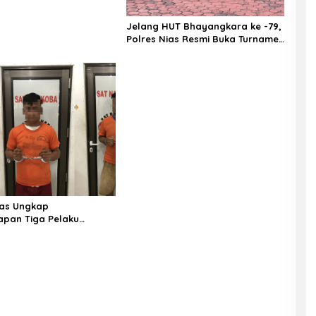
agian Logistik Polres
Rumah Sakit
Jelang HUT Bhayangkara ke -79,
Polres Nias Resmi Buka Turnamen
Olahraga
ias Ungkap
pan Tiga Pelaku
Jaringan Narkoba