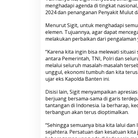
y
menghadapi agenda di tingkat nasional
a
2024 dan penanganan Penyakit Mulut d
n
g
K
Menurut Sigit, untuk menghadapi semua
u
elemen. Tujuannya, agar dapat mencegah
l
melakukan perbaikan dari pengalaman 
i
t
“Karena kita ingin bisa melewati situasi 
,
K
antara Pemerintah, TNI, Polri dan selur
a
melalui seluruh masalah-masalah terse
p
unggul, ekonomi tumbuh dan kita terus
o
ujar eks Kapolda Banten ini.
l
r
i
Disisi lain, Sigit menyampaikan apresia
:
berjuang bersama-sama di garis terde
P
tantangan di Indonesia. Ia berharap, ke
e
terbangun akan terus dioptimalkan.
l
e
s
“Sehingga semuanya bisa kita lalui dan
t
sejahtera. Persatuan dan kesatuan kita 
a