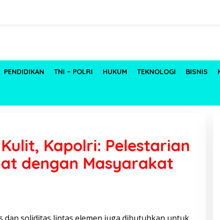
PENDIDIKAN
TNI – POLRI
HUKUM
TEKNOLOGI
BISNIS
lit, Kapolri: Pelestarian
at dengan Masyarakat
as dan soliditas lintas elemen juga dibutuhkan untuk