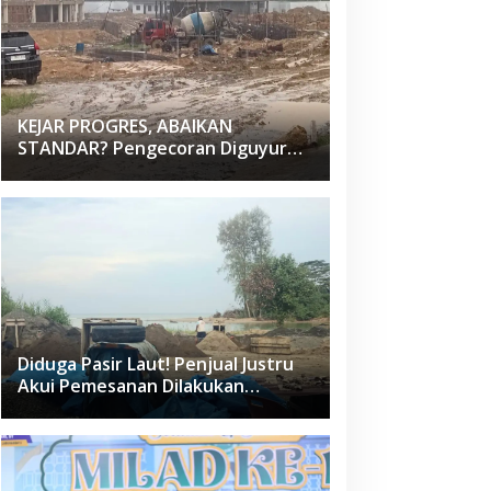
KEJAR PROGRES, ABAIKAN
STANDAR? Pengecoran Diguyur
Hujan di Proyek Rp87,34 Miliar
Sukma Nias, Konsultan, Pengawas
dan PPK Bungkam
Diduga Pasir Laut! Penjual Justru
Akui Pemesanan Dilakukan
Langsung Humas Proyek Sukma