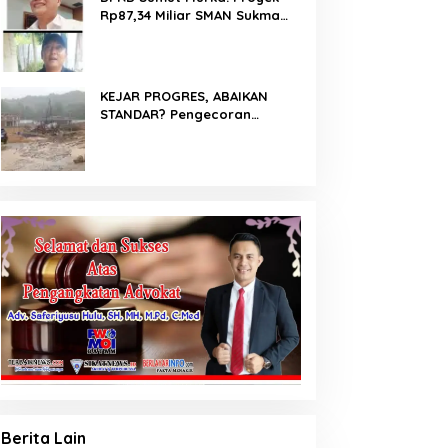
Rp87,34 Miliar SMAN Sukma
Nias Diterpa Dugaan Pasir
Laut hingga Cor Saat Hujan,
Berkat Laoli Ancam Panggil
Kontraktor
KEJAR PROGRES, ABAIKAN
STANDAR? Pengecoran
Diguyur Hujan di Proyek
Rp87,34 Miliar Sukma Nias,
Konsultan, Pengawas dan PPK
Bungkam
Berita Lain