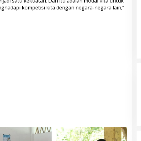
adi satu kekuatan. Dan itu adalah modal kita untuk
hadapi kompetisi kita dengan negara-negara lain,”