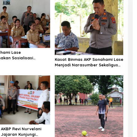
hami Lase
akan Sosialisasi
Kasat Binmas AKP Sonahami Lase
nak SMA Bintang Laut
Menjadi Narasumber Sekaligus
lam Nias Selatan
Mengikuti Persekutuan Doa
 AKBP Revi Nurvelani
Jajaran Kunjungi