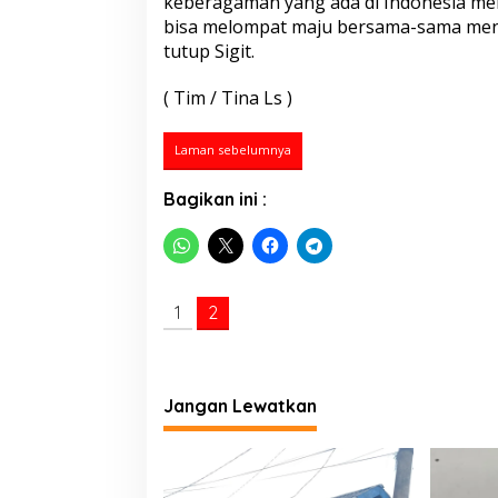
keberagaman yang ada di Indonesia menj
r
bisa melompat maju bersama-sama meng
i
a
tutup Sigit.
n
B
( Tim / Tina Ls )
u
d
a
Laman sebelumnya
y
a
Bagikan ini :
H
i
n
g
g
a
1
2
D
e
k
a
Jangan Lewatkan
t
d
e
n
g