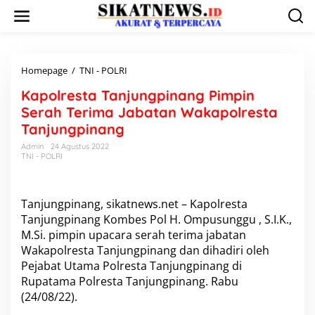
L
e
w
a
t
i
Homepage
/
TNI - POLRI
K
k
a
Kapolresta Tanjungpinang Pimpin
e
p
k
o
Serah Terima Jabatan Wakapolresta
o
l
Tanjungpinang
n
r
t
e
Admin
24 Agustus 2022
e
TNI - POLRI
s
n
t
a
T
Tanjungpinang, sikatnews.net – Kapolresta
a
Tanjungpinang Kombes Pol H. Ompusunggu , S.I.K.,
n
M.Si. pimpin upacara serah terima jabatan
j
u
Wakapolresta Tanjungpinang dan dihadiri oleh
n
Pejabat Utama Polresta Tanjungpinang di
g
Rupatama Polresta Tanjungpinang. Rabu
p
(24/08/22).
i
n