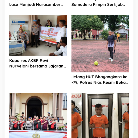
Lase Menjadi Narasumber
Samudera Pimpin Sertijab
n
Sekaligus Mengikuti
Dandim 0213/Nias
g
Persekutuan Doa
Kapolres AKBP Revi
Nurvelani bersama Jajaran
Kunjungi Kepala Bagian
Jelang HUT Bhayangkara ke
Logistik Polres Nias di Rumah
-79, Polres Nias Resmi Buka
Sakit
Turnamen Olahraga