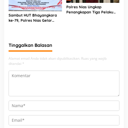
Polres Nias Ungkap
Penangkapan Tiga Pelaku
Sambut HUT Bhayangkara
Terduga Jaringan Narkoba
ke-79, Polres Nias Gelar
Bakti Religi di Tiga Rumah
Ibadah
Tinggalkan Balasan
Alamat email Anda tidak akan dipublikasikan.
Ruas yang wajib
ditandai
*