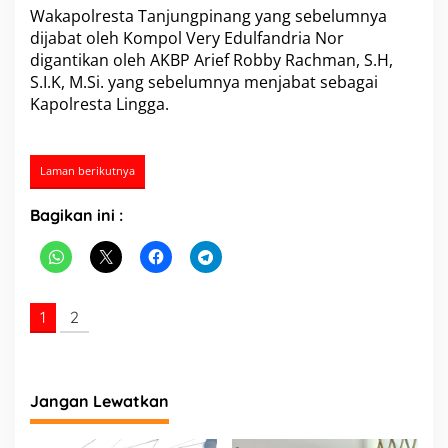
a
Wakapolresta Tanjungpinang yang sebelumnya
n
dijabat oleh Kompol Very Edulfandria Nor
g
digantikan oleh AKBP Arief Robby Rachman, S.H,
P
S.I.K, M.Si. yang sebelumnya menjabat sebagai
i
Kapolresta Lingga.
m
p
i
n
Laman berikutnya
S
e
r
Bagikan ini :
a
h
T
e
r
1
2
i
m
a
J
a
Jangan Lewatkan
b
a
t