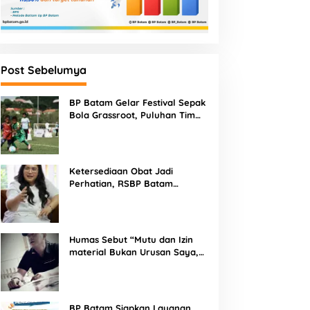
Post Sebelumya
BP Batam Gelar Festival Sepak
Bola Grassroot, Puluhan Tim
Muda Berebut Talenta Terbaik
Ketersediaan Obat Jadi
Perhatian, RSBP Batam
Gandeng BPOM
Humas Sebut “Mutu dan Izin
material Bukan Urusan Saya,
Apapun Bahan Saya Terima”
Tuai Kecaman Dari Masyarakat
BP Batam Siapkan Layanan