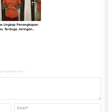
ias Ungkap Penangkapan
ku Terduga Jaringan
g wajib ditandai
*