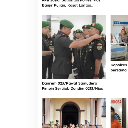
Bintang L
Banjir Pujian, Kasat Lantas
Selatan
Ovaroni Zendrato Bagikan 1.000
Dus Kopi Fresco untuk Warga di
Tengah Sulitnya Ekonomi
Kapolres
bersama 
Bagian Lo
Rumah Sa
Danrem 023/Kawal Samudera
Pimpin Sertijab Dandim 0213/Nias