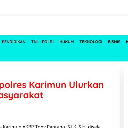
PENDIDIKAN
TNI – POLRI
HUKUM
TEKNOLOGI
BISNIS
polres Karimun Ulurkan
asyarakat
s Karimun AKBP Tony Pantano, S.I.K, S.H, disela