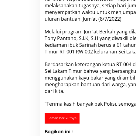
h
melaksanakan tugasnya, setiap hari jum
:
menyempatkan waktu untuk menjumpai 
K
a
uluran bantuan. Jum’at (8/7/2022)
p
o
Melalui program Jum’at Berkah yang dil
l
Tony Pantano, S.I.K, S.H yang diwakili 
r
kediaman ibuk Sarinah berusia 61 tahun
e
s
Timur RT 001 RW 002 kelurahan Sei Lak
K
a
Berdasarkan keterangan ketua RT 004 da
r
Sei Lakam Timur bahwa yang bersangku
i
menggunakan kayu bakar yang di ambil da
m
u
mengharapkan bantuan dari warga, ya
n
dari kita.
U
l
“Terima kasih banyak pak Polisi, semog
u
r
k
Laman berikutnya
a
n
Bagikan ini :
B