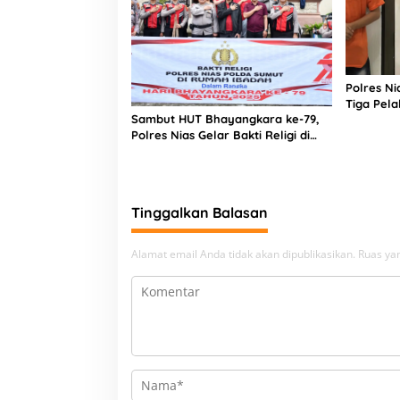
Polres N
Tiga Pela
Sambut HUT Bhayangkara ke-79,
Narkoba
Polres Nias Gelar Bakti Religi di
Tiga Rumah Ibadah
Tinggalkan Balasan
Alamat email Anda tidak akan dipublikasikan.
Ruas yan