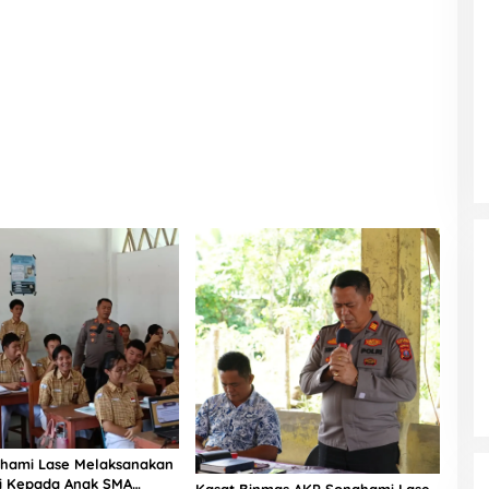
hami Lase Melaksanakan
si Kepada Anak SMA
Kasat Binmas AKP Sonahami Lase