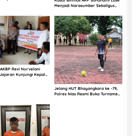
aut Teluk Dalam Nias
Menjadi Narasumber Sekaligus
Mengikuti Persekutuan Doa
 AKBP Revi Nurvelani
Jajaran Kunjungi Kepala
gistik Polres Nias di
kit
Jelang HUT Bhayangkara ke -79,
Polres Nias Resmi Buka Turnamen
Olahraga