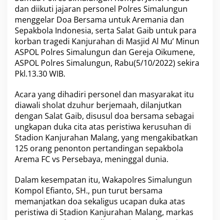
g
dan diikuti jajaran personel
Polres Simalungun
u
menggelar Doa Bersama untuk Aremania dan
n
Sepakbola Indonesia, serta Salat Gaib untuk para
D
korban tragedi Kanjurahan di Masjid Al Mu’ Minun
o
a
ASPOL Polres Simalungun
dan Gereja Oikumene,
B
ASPOL Polres Simalungun, Rabu(5/10/2022) sekira
e
Pkl.13.30 WIB.
r
s
Acara yang dihadiri personel dan masyarakat itu
a
m
diawali sholat dzuhur berjemaah, dilanjutkan
a
dengan Salat Gaib, disusul doa bersama sebagai
T
ungkapan duka cita atas peristiwa kerusuhan di
e
Stadion Kanjurahan Malang
, yang mengakibatkan
r
125 orang penonton pertandingan sepakbola
k
a
Arema FC vs Persebaya
, meninggal dunia.
i
t
Dalam kesempatan itu, Wakapolres Simalungun
T
Kompol Efianto, SH., pun turut bersama
r
memanjatkan doa sekaligus ucapan duka atas
a
g
peristiwa di Stadion Kanjurahan Malang, markas
e