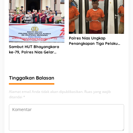
Polres Nias Ungkap
Penangkapan Tiga Pelaku
Sambut HUT Bhayangkara
Terduga Jaringan Narkoba
ke-79, Polres Nias Gelar
Bakti Religi di Tiga Rumah
Ibadah
Tinggalkan Balasan
Alamat email Anda tidak akan dipublikasikan.
Ruas yang wajib
ditandai
*