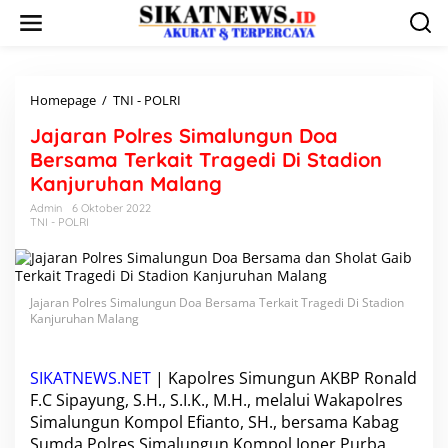
L
e
w
a
t
i
Homepage
/
TNI - POLRI
J
k
a
Jajaran Polres Simalungun Doa
e
j
k
a
Bersama Terkait Tragedi Di Stadion
o
r
Kanjuruhan Malang
n
a
t
n
Admin
6 Oktober 2022
e
TNI - POLRI
P
n
o
l
r
e
Jajaran Polres Simalungun Doa Bersama Terkait Tragedi Di Stadion
s
Kanjuruhan Malang
S
i
m
SIKATNEWS.NET
| Kapolres Simungun AKBP Ronald
a
F.C Sipayung, S.H., S.I.K., M.H., melalui Wakapolres
l
Simalungun Kompol Efianto, SH., bersama Kabag
u
Sumda Polres Simalungun Kompol Joner Purba
n