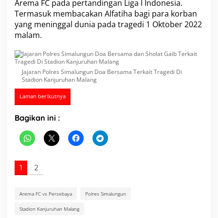
Arema FC pada pertandingan Liga I Indonesia.
d
Termasuk membacakan Alfatiha bagi para korban
i
yang meninggal dunia pada tragedi 1 Oktober 2022
D
i
malam.
S
t
a
d
Jajaran Polres Simalungun Doa Bersama Terkait Tragedi Di
i
Stadion Kanjuruhan Malang
o
n
Laman berikutnya
K
a
Bagikan ini :
n
j
u
r
u
h
1
2
a
n
M
Arema FC vs Persebaya
Polres Simalungun
a
l
Stadion Kanjuruhan Malang
a