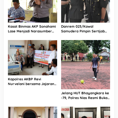
Kasat Binmas AKP Sonahami
Danrem 023/Kawal
Lase Menjadi Narasumber
Samudera Pimpin Sertijab
Sekaligus Mengikuti
Dandim 0213/Nias
Persekutuan Doa
Kapolres AKBP Revi
Nurvelani bersama Jajaran
Kunjungi Kepala Bagian
Jelang HUT Bhayangkara ke
Logistik Polres Nias di Rumah
-79, Polres Nias Resmi Buka
Sakit
Turnamen Olahraga