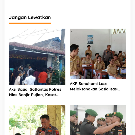
n
g
Jangan Lewatkan
AKP Sonahami Lase
Melaksanakan Sosialisasi
Aksi Sosial Satlantas Polres
Kepada Anak SMA Bintang
Nias Banjir Pujian, Kasat
Laut Teluk Dalam Nias
Lantas Ovaroni Zendrato
Selatan
Bagikan 1.000 Dus Kopi
Fresco untuk Warga di
Tengah Sulitnya Ekonomi