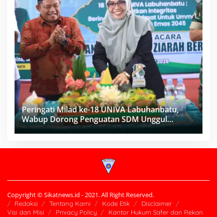
Peringati Milad ke-18 UNIVA Labuhanbatu,
Wabup Dorong Penguatan SDM Unggul
Menuju Indonesia Emas 2045
Copyright © Sikatnews.id - 2021. All Right Reserved.
Redaksi
Tentang Kami
Kode Etik
Disclaimer
Visi dan Misi
Privacy Policy
Kantor Hukum Safer dan Rekan